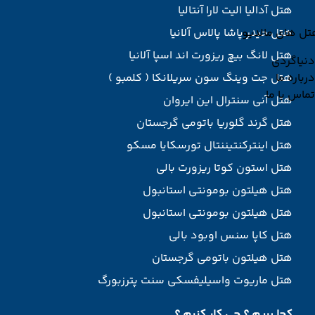
هتل آدالیا الیت لارا آنتالیا
تل های مالدیو
هتل حیدر پاشا پالاس آلانیا
هتل لانگ بیچ ریزورت اند اسپا آلانیا
دنیاگردی
درباره ما
هتل جت وینگ سون سریلانکا ( کلمبو )
تماس با ما
هتل آنی سنترال این ایروان
هتل گرند گلوریا باتومی گرجستان
هتل اینترکنتیننتال تورسکایا مسکو
هتل استون کوتا ریزورت بالی
هتل هیلتون بومونتی استانبول
هتل هیلتون بومونتی استانبول
هتل کاپا سنس اوبود بالی
هتل هیلتون باتومی گرجستان
هتل ماریوت واسیلیفسکی سنت پترزبورگ
کجا بریم ؟ چی کار کنیم ؟