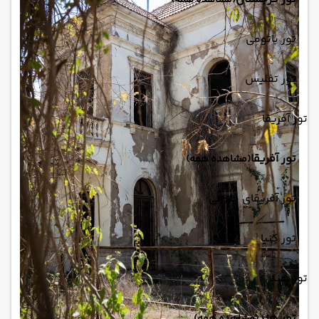
(مشاهده همه)
تور باتومی
تور تفلیس
تور آفریقا
تور آفریقا
(مشاهده همه)
تور آفریقای جنوبی
تور کنیا
تور هند
تور هند