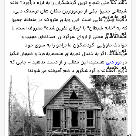
باشد که حتی شجاع‌ ترین گردشگران را به لرزه درآورد؟ خانه
شیطانی جمیرا، یکی از مرموزترین مکان‌ های ترسناک دبی،
تور مارماریس
دقیقاً چنین جایی است. این ویلای متروکه در منطقه جمیرا،
که به "خانه شیطان" یا "ویلای نفرین‌شده" معروف است، با
تور بدروم
افسانه‌های محلی از ارواح سرگردان، صداهای عجیب و
حوادث ماورایی، گردشگران ماجراجو را به سوی خود
تور ازمیر
می‌کشاند. اگر به دنبال تجربه‌ای منحصربه‌فرد و هیجان‌انگیز
در
تور دبی
هستید، این مطلب را از دست ندهید – جایی که
تور فتحیه
تاریخ، افسانه و گردشگری با هم آمیخته می‌شوند!
تور کوش آداسی
ترابزون
تور چشمه
تور تایلند