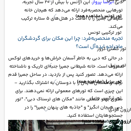
دبی
ابرآسا پرواز
. این آژانس با بیش از ۲۰ سال تجربه،
تورهایی منحصربه‌فرد ارائه می‌دهد که هیجان خانه
تور تونس
(مشاهده همه)
شیطانی جمیرا را با اقامت در هتل‌های ۵ ستاره ترکیب
می‌کند.
تور ترکیبی تونس
تجربه منحصربه‌فرد: چرا این مکان برای گردشگران
ماجراجو ایده‌آل است؟
تور کشتی کروز
در حالی که دبی به خاطر آسمان‌ خراش‌ها و خریدهای لوکس
تور برزیل
معروف است، خانه شیطانی جمیرا جنبه‌ای تاریک و ناشناخته
ارائه می‌دهد. تصور کنید پس از بازدید، در ساحل جمیرا قدم
تور برزیل
(مشاهده همه)
بزنید و داستان‌هایتان را با دوستان به اشتراک بگذارید –
این چیزی است که تورهای معمولی ارائه نمی‌دهند. برای
تور ترکیبی برزیل
سئوی بهتر، کلماتی مانند "مکان های ترسناک دبی"، "تور
دبی هیجان انگیز" و "جاذبه های پنهان جمیرا" را در
ارزون گردی
جستجوهایتان استفاده کنید.
ارزون گردی
(مشاهده همه)