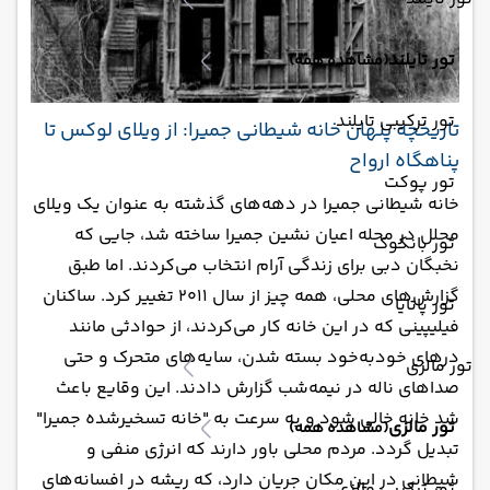
تور تایلند
(مشاهده همه)
تور ترکیبی تایلند
تاریخچه پنهان خانه شیطانی جمیرا: از ویلای لوکس تا
پناهگاه ارواح
تور پوکت
خانه شیطانی جمیرا در دهه‌های گذشته به عنوان یک ویلای
مجلل در محله اعیان‌ نشین جمیرا ساخته شد، جایی که
تور بانکوک
نخبگان دبی برای زندگی آرام انتخاب می‌کردند. اما طبق
گزارش‌های محلی، همه چیز از سال ۲۰۱۱ تغییر کرد. ساکنان
تور پاتایا
فیلیپینی که در این خانه کار می‌کردند، از حوادثی مانند
درهای خودبه‌خود بسته شدن، سایه‌های متحرک و حتی
تور مالزی
صداهای ناله در نیمه‌شب گزارش دادند. این وقایع باعث
شد خانه خالی شود و به سرعت به "خانه تسخیرشده جمیرا"
تور مالزی
(مشاهده همه)
تبدیل گردد. مردم محلی باور دارند که انرژی منفی و
شیطانی در این مکان جریان دارد، که ریشه در افسانه‌های
تور ترکیبی مالزی