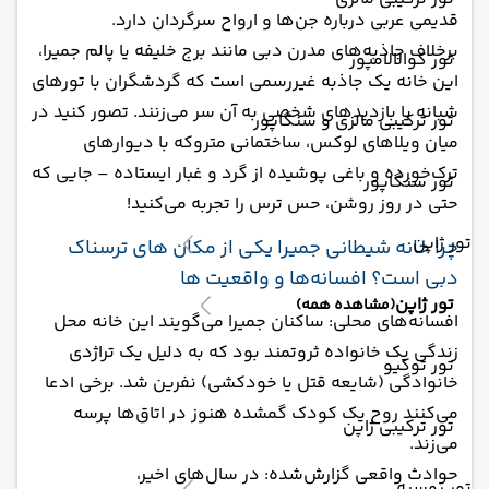
قدیمی عربی درباره جن‌ها و ارواح سرگردان دارد.
برخلاف جاذبه‌های مدرن دبی مانند برج خلیفه یا پالم جمیرا،
تور کوالالامپور
این خانه یک جاذبه غیررسمی است که گردشگران با تورهای
شبانه یا بازدیدهای شخصی به آن سر می‌زنند. تصور کنید در
تور ترکیبی مالزی و سنگاپور
میان ویلاهای لوکس، ساختمانی متروکه با دیوارهای
ترک‌خورده و باغی پوشیده از گرد و غبار ایستاده – جایی که
تور سنگاپور
حتی در روز روشن، حس ترس را تجربه می‌کنید!
تور ژاپن
چرا خانه شیطانی جمیرا یکی از مکان‌ های ترسناک
دبی است؟ افسانه‌ها و واقعیت‌ ها
تور ژاپن
(مشاهده همه)
افسانه‌های محلی: ساکنان جمیرا می‌گویند این خانه محل
زندگی یک خانواده ثروتمند بود که به دلیل یک تراژدی
تور توکیو
خانوادگی (شایعه قتل یا خودکشی) نفرین شد. برخی ادعا
می‌کنند روح یک کودک گمشده هنوز در اتاق‌ها پرسه
تور ترکیبی ژاپن
می‌زند.
حوادث واقعی گزارش‌شده: در سال‌های اخیر،
تور روسیه