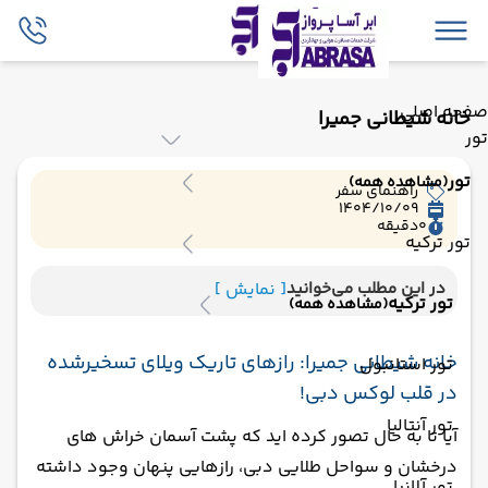
صفحه اصلی
خانه شیطانی جمیرا
تور
تور
(مشاهده همه)
راهنمای سفر
1404/10/09
0
دقیقه
تور ترکیه
در این مطلب می‌خوانید
[ نمایش ]
تور ترکیه
(مشاهده همه)
خانه شیطانی جمیرا: رازهای تاریک ویلای تسخیرشده
تور استانبول
در قلب لوکس دبی!
تور آنتالیا
آیا تا به حال تصور کرده‌ اید که پشت آسمان‌ خراش‌ های
درخشان و سواحل طلایی دبی، رازهایی پنهان وجود داشته
تور آلانیا