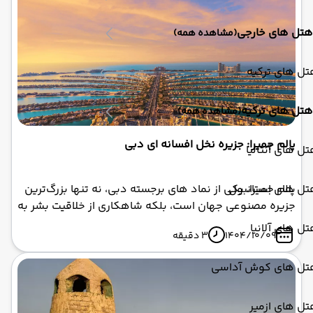
هتل های خارجی
(مشاهده همه)
ل های ترکیه
هتل های ترکیه
(مشاهده همه)
پالم جمیرا: جزیره نخل افسانه ای دبی
ل های آنتالیا
تل های استانبول
پالم جمیرا، یکی از نماد های برجسته دبی، نه تنها بزرگ‌ترین
جزیره مصنوعی جهان است، بلکه شاهکاری از خلاقیت بشر به
شمار می‌رود که حتی از فضا قابل مشاهده است. این جزیره
ل های آلانیا
1404/10/09
3 دقیقه
نخل‌شکل با ابعاد تقریبی ۵ کیلومتر در ۵ کیلومتر، شامل یک
تنه اصلی، ۱۷ شاخه (fronds) و یک هلال محافظتی است که
تل های کوش آداسی
مانند سپری طبیعی در برابر امواج خلیج فارس عمل می‌کند.
ل های ازمیر