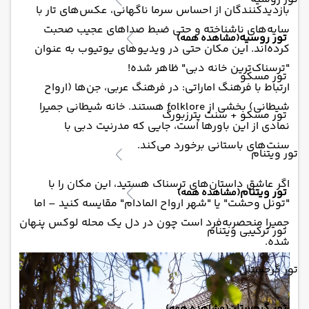
بازدیدکنندگان از احساس سرما ناگهانی، عکس‌های تار با
سایه‌های ناشناخته و حتی ضبط صداهای عجیب صحبت
تور روسیه
(مشاهده همه)
کرده‌اند. این مکان حتی در ویدیوهای یوتیوب به عنوان
"ترسناک‌ترین خانه دبی" ظاهر شده!
تور مسکو
ارتباط با فرهنگ اماراتی: در فرهنگ عربی، جن‌ها (ارواح
شیطانی) بخشی از folklore هستند. خانه شیطانی جمیرا
تور مسکو + سنت پترزبورگ
نمادی از این باورها است، جایی که مدرنیت دبی با
سنت‌های باستانی برخورد می‌کند.
تور ویتنام
اگر عاشق داستان‌های ترسناک هستید، این مکان را با
تور ویتنام
(مشاهده همه)
"تونل وحشت" یا "شهر ارواح المادام" مقایسه کنید – اما
جمیرا منحصربه‌فرد است چون در دل یک محله لوکس پنهان
تور ترکیبی ویتنام
شده.
تور گرجستان
تور گرجستان