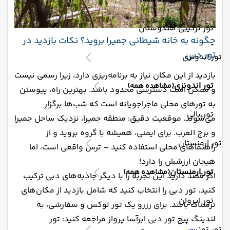
(مشاهده همه)
تور ترکیبی هندوستان
چگونه به خانه شیطانی جمیرا بروید؟ نکات بازدید در
تور دبی
تور اندونزی
بازدید از این مکان نیاز به برنامه‌ریزی دارد، زیرا رسمی نیست
تور اندونزی
(مشاهده همه)
و ممکن است دسترسی محدود باشد. بهترین راه، پیوستن
به تورهای محلی ماجراجویانه است که شب‌ها برگزار
تور بالی
می‌شوند. موقعیت دقیق: منطقه جمیرا، نزدیک ساحل جمیرا
و برج العرب. برای ایمنی، همیشه با گروه بروید و از
تور ارمنستان
راهنماهای محلی استفاده کنید – ترس واقعی است، اما
هیجان ارزشش را دارد!
تور ارمنستان
(مشاهده همه)
اگر قصد دارید این تجربه را با دیگر جاذبه‌های دبی ترکیب
کنید، تور دبی را انتخاب کنید که شامل بازدید از مکان‌های
تور ایروان
ترسناک باشد. برای رزرو یک تور لوکس و سفارشی، به
لندینگ پیج تور دبی ابرآسا پرواز مراجعه کنید: تور
تور تونس