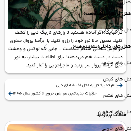
هتل گردی
هتل گردی
(مشاهده همه)
تل های داخلی
در نهایت، اگر آماده هستید تا رازهای تاریک دبی را کشف
کنید، همین حالا تور خود را رزرو کنید. با ابرآسا پرواز، سفری
هتل های داخلی
(مشاهده همه)
فراموش‌نشدنی منتظر شماست – جایی که لوکس و وحشت
دست در دست هم می‌دهند! برای اطلاعات بیشتر، به تور
تل های مشهد
دبی ابرآسا پرواز سر بزنید و ماجراجویی را آغاز کنید.
تل های کیش
پالم جمیرا: جزیره نخل افسانه ای دبی
جزئیات جدیدترین عوارض خروج از کشور سال 1405
تل های قشم
تل های اصفهان
مقالات پربازدید
تل های خارجی