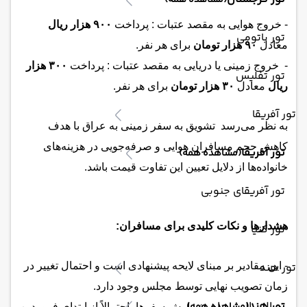
(مشاهده همه)
- خروج هوایی به مقصد عتبات : پرداخت
۹۰۰ هزار ریال
تور باتومی
معادل
۹۰ هزار تومان
برای هر نفر.
- خروج زمینی یا دریایی به مقصد عتبات : پرداخت
۳۰۰ هزار
تور تفلیس
ریال
معادل
۳۰ هزار تومان
برای هر نفر.
تور آفریقا
به نظر می‌رسد تشویق به سفر زمینی به عراق با هدف
کاهش حجم مسافران هوایی و صرفه‌جویی در هزینه‌های
تور آفریقا
(مشاهده همه)
خانواده‌ها از دلایل تعیین این تفاوت قیمت باشد.
تور آفریقای جنوبی
هشدارها و نکات کلیدی برای مسافران:
تور کنیا
تور هند
- این مقادیر بر مبنای لایحه پیشنهادی است و احتمال تغییر در
زمان تصویب نهایی توسط مجلس وجود دارد.
تور هند
- سال مالی مبنای شمارش سفرها، احتمالاً از ابتدای فروردین