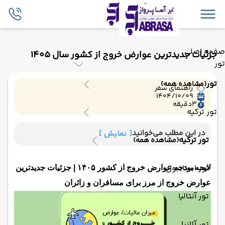
صفحه اصلی
جزئیات جدیدترین عوارض خروج از کشور سال 1405
تور
تور
(مشاهده همه)
راهنمای سفر
1404/10/09
3
دقیقه
تور ترکیه
در این مطلب می‌خوانید
[ نمایش ]
تور ترکیه
(مشاهده همه)
تور استانبول
لایحه بودجه عوارض خروج از کشور ۱۴۰۵ | جزئیات جدیدترین
عوارض خروج از مرز برای مسافران و زائران
تور آنتالیا
تور آلانیا