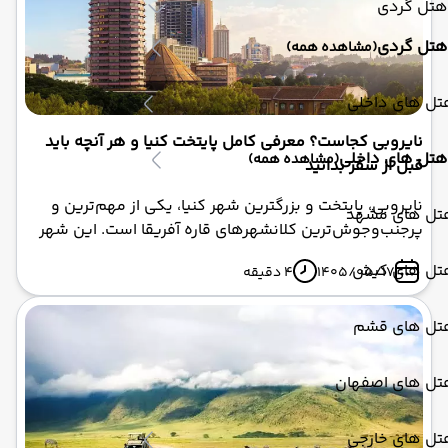
سفری ایمن و بدون دغدغه داشته باشید. در این راهنما،
هتل گردی
مهم‌ترین قوانین سفر به نایروبی را به شما معرفی می‌کنیم.
هتل گردی
(مشاهده همه)
تل های داخلی
نایروبی کجاست؟ معرفی کامل پایتخت کنیا و هر آنچه باید
هتل های داخلی
(مشاهده همه)
قبل از سفر بدانید
نایروبی، پایتخت و بزرگترین شهر کنیا، یکی از مهم‌ترین و
تل های مشهد
پرجنب‌وجوش‌ترین کلانشهرهای قاره آفریقا است. این شهر
که به عنوان قلب اقتصادی و سیاسی شرق و مرکز آفریقا
تل های کیش
1405/05/17
4 دقیقه
شناخته می‌شود، با ترکیبی بی‌نظیر از مدرنیته شهری، طبیعت
بکر و حیات وحش شگفت‌انگیز، مقصدی جذاب برای
گردشگران از سراسر جهان محسوب می‌شود. اگر قصد دارید
تل های قشم
با تور کنیا به این کشور سفر کنید، آشنایی با موقعیت
جغرافیایی و ویژگی‌های نایروبی به شما کمک می‌کند تا
تل های اصفهان
برنامه‌ریزی دقیق‌تری داشته باشید.
تل های خارجی