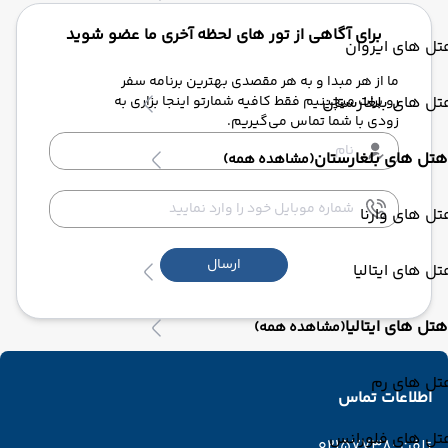
برای آگاهی از تور های لحظه آخری ما عضو شوید
ل های ایروان
ما از هر مبدا و به هر مقصدی بهترین برنامه سفر
ل های بلغارستان
رو برات میچینیم فقط کافیه شمارتو اینجا بزاری به
زودی با شما تماس می‌گیریم.
هتل های بلغارستان
(مشاهده همه)
ل های وارنا
ارسال
ل های ایتالیا
هتل های ایتالیا
(مشاهده همه)
تل های رم
اطلاعات تماس
تل های فلورانس
تلفن :
02157738