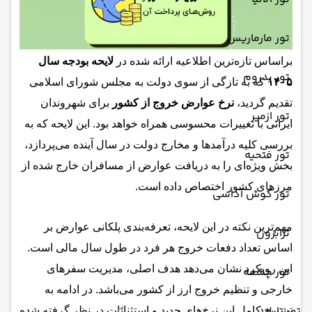
تور مارماریس
براساس تازه‌ترین اطلاعیه ارائه شده در
لایحه بودجه سال
تور بدروم
۱۴۰۵
که به تازگی از سوی دولت به مجلس شورای اسلامی
تقدیم گردید،
نرخ عوارض خروج از کشور
برای شهروندان
تور ازمیر
ایرانی با تغییرات محسوسی همراه خواهد بود. این لایحه که به
بررسی کلیه درآمدها و مخارج دولت در سال آینده می‌پردازد،
تور فتحیه
بخش ویژه‌ای را به دریافت عوارض از مسافران خارج شده از
مرزهای کشور اختصاص داده است.
تور کوش آداسی
مهم‌ترین نکته در این لایحه، تعرفه‌بندی پلکانی عوارض بر
ترابزون
اساس تعداد دفعات خروج هر فرد در طول سال مالی است.
این رویکرد نشان می‌دهد هدف اصلی، مدیریت سفرهای
تور چشمه
خارجی و تنظیم خروج ارز از کشور می‌باشد. در ادامه به
تور تایلند
تشریح کامل این نرخ‌های جدید و استثنائات در نظر گرفته شده