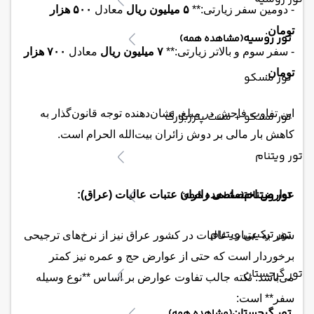
- دومین سفر زیارتی:**
۵ میلیون ریال
معادل
۵۰۰ هزار
تومان
.
تور روسیه
(مشاهده همه)
- سفر سوم و بالاتر زیارتی:**
۷ میلیون ریال
معادل
۷۰۰ هزار
تومان
.
تور مسکو
این تفاوت فاحش در مبلغ، نشان‌دهنده توجه قانون‌گذار به
تور مسکو + سنت پترزبورگ
کاهش بار مالی بر دوش زائران بیت‌الله الحرام است.
تور ویتنام
تور ویتنام
(مشاهده همه)
عوارض اختصاصی زائران عتبات عالیات (عراق):
تور ترکیبی ویتنام
سفر به عتبات عالیات در کشور عراق نیز از نرخ‌های ترجیحی
برخوردار است که حتی از عوارض حج و عمره نیز کمتر
تور گرجستان
می‌باشد. نکته جالب تفاوت عوارض بر اساس **نوع وسیله
سفر** است:
تور گرجستان