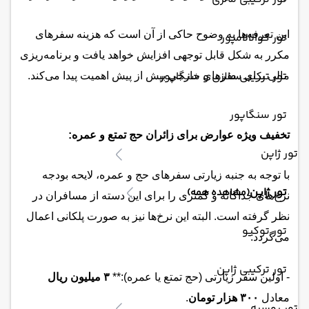
این تعرفه‌ها به وضوح حاکی از آن است که هزینه سفرهای
تور کوالالامپور
مکرر به شکل قابل توجهی افزایش خواهد یافت و برنامه‌ریزی
تور ترکیبی مالزی و سنگاپور
مالی برای سفرهای خارجی بیش از پیش اهمیت پیدا می‌کند.
تور سنگاپور
تخفیف ویژه عوارض برای زائران حج تمتع و عمره:
تور ژاپن
با توجه به جنبه زیارتی سفرهای حج و عمره، لایحه بودجه
تور ژاپن
(مشاهده همه)
نرخ‌های جداگانه و کمتری را برای این دسته از مسافران در
نظر گرفته است. البته این نرخ‌ها نیز به صورت پلکانی اعمال
تور توکیو
می‌گردد:
تور ترکیبی ژاپن
- اولین سفر زیارتی (حج تمتع یا عمره):**
۳ میلیون ریال
معادل
۳۰۰ هزار تومان
.
تور روسیه