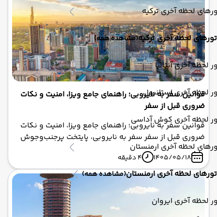
رهای لحظه آخری ترکیه
تورهای لحظه آخری ترکیه
(مشاهده همه)
ر لحظه آخری آنتالیا
ر لحظه آخری استانبول
قوانین سفر به نایروبی؛ راهنمای جامع ویزا، امنیت و نکات
ضروری قبل از سفر
ور لحظه آخری کوش آداسی
قوانین سفر به نایروبی؛ راهنمای جامع ویزا، امنیت و نکات
ضروری قبل از سفر سفر به نایروبی، پایتخت پرجنب‌وجوش
رهای لحظه آخری ارمنستان
کنیا، نیازمند برنامه‌ریزی دقیق و آشنایی با قوانین ورود،
1405/05/18
4 دقیقه
امنیت و فرهنگ محلی است. از دریافت مجوز الکترونیکی
سفر (eTA) و مدارک پزشکی گرفته تا رعایت نکات ایمنی در
تورهای لحظه آخری ارمنستان
(مشاهده همه)
شهر، هر یک از این موارد می‌تواند تأثیر مستقیمی بر کیفیت
سفر شما داشته باشد. اگر قصد دارید با تور کنیا به نایروبی
ر لحظه آخری ایروان
سفر کنید، آشنایی با این قوانین به شما کمک می‌کند تا