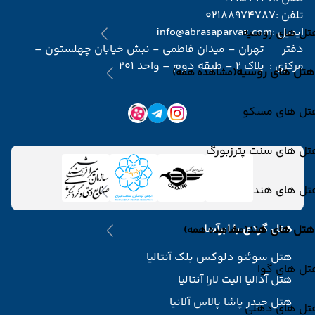
تلفن :
02188974787
ایمیل :
info@abrasaparvaz.com
تل های روسیه
دفتر
تهران – میدان فاطمی - نبش خیابان چهلستون –
مرکزی :
پلاک 2 – طبقه دوم – واحد 201
هتل های روسیه
(مشاهده همه)
تل های مسکو
تل های سنت پترزبورگ
تل های هند
هتل گردی با ابرآسا
هتل های هند
(مشاهده همه)
هتل سوئنو دلوکس بلک آنتالیا
تل های گوا
هتل آدالیا الیت لارا آنتالیا
هتل حیدر پاشا پالاس آلانیا
تل های دهلی