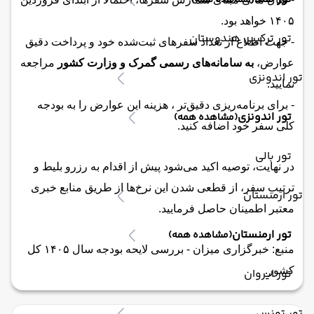
(مشاهده همه)
۱۴۰۵ خواهد بود.
تور ترکیبی هندوستان
- جهت اطلاع از تعداد سفرهای ثبت‌شده خود و پرداخت دقیق
عوارض،
به سامانه‌های رسمی گمرک و وزارت کشور
مراجعه
تور اندونزی
نمایید.
- برای برنامه‌ریزی دقیق‌تر ، هزینه این عوارض را به بودجه
تور اندونزی
(مشاهده همه)
کلی سفر خود اضافه کنید.
تور بالی
در نهایت، توصیه اکید می‌شود پیش از اقدام به رزرو بلیط و
ترتیب سفر، از قطعی شدن این نرخ‌ها از طریق منابع خبری
تور ارمنستان
معتبر اطمینان حاصل فرمایید.
تور ارمنستان
(مشاهده همه)
منبع: خبرگزاری میزان - بررسی لایحه بودجه سال ۱۴۰۵ کل
کشور.
تور ایروان
تور تونس