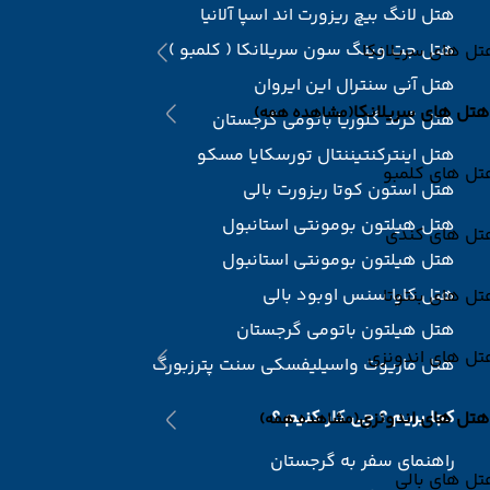
هتل لانگ بیچ ریزورت اند اسپا آلانیا
هتل جت وینگ سون سریلانکا ( کلمبو )
ل های سریلانکا
هتل آنی سنترال این ایروان
هتل های سریلانکا
(مشاهده همه)
هتل گرند گلوریا باتومی گرجستان
هتل اینترکنتیننتال تورسکایا مسکو
تل های کلمبو
هتل استون کوتا ریزورت بالی
هتل هیلتون بومونتی استانبول
تل های کندی
هتل هیلتون بومونتی استانبول
هتل کاپا سنس اوبود بالی
ل های بنتوتا
هتل هیلتون باتومی گرجستان
تل های اندونزی
هتل ماریوت واسیلیفسکی سنت پترزبورگ
کجا بریم ؟ چی کار کنیم ؟
هتل های اندونزی
(مشاهده همه)
راهنمای سفر به گرجستان
ل های بالی