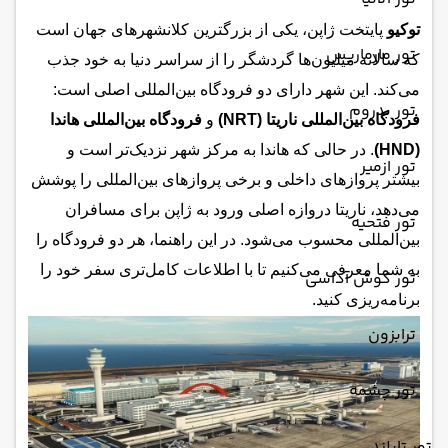
توکیو
پایتخت ژاپن، یکی از بزرگترین کلانشهرهای جهان است
تور مارماریس
که سالانه میلیون‌ها گردشگر را از سراسر دنیا به خود جذب
می‌کند. این شهر دارای دو فرودگاه بین‌المللی اصلی است:
تور بدروم
فرودگاه بین‌المللی ناریتا (NRT)
و
فرودگاه بین‌المللی هاندا
(HND)
. در حالی که هاندا به مرکز شهر نزدیک‌تر است و
تور ازمیر
بیشتر پروازهای داخلی و برخی پروازهای بین‌المللی را پوشش
می‌دهد، ناریتا دروازه اصلی ورود به ژاپن برای مسافران
تور فتحیه
بین‌المللی محسوب می‌شود. در این راهنما، هر دو فرودگاه را
به شما معرفی می‌کنیم تا با اطلاعات کامل‌تری سفر خود را
تور کوش آداسی
برنامه‌ریزی کنید.
ترابزون
تور چشمه
تور تایلند