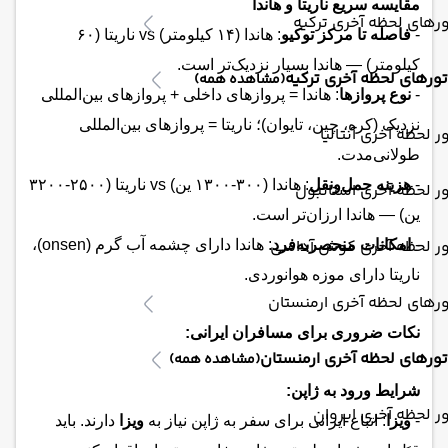
مقایسه سریع ناریتا و هاندا
رهای لحظه آخری ترکیه
-
فاصله تا مرکز توکیو
: هاندا (۱۴ کیلومتر) vs ناریتا (۶۰
کیلومتر) — هاندا بسیار نزدیک‌تر است.
تورهای لحظه آخری ترکیه
(مشاهده همه)
-
نوع پروازها
: هاندا = پروازهای داخلی + پروازهای بین‌المللی
نزدیک (کره، چین، تایوان)؛ ناریتا = پروازهای بین‌المللی
ر لحظه آخری آنتالیا
طولانی‌مدت.
-
هزینه حمل‌ونقل
: هاندا (۳۰۰-۱۳۰۰ ین) vs ناریتا (۲۵۰۰-۳۲۰۰
ر لحظه آخری استانبول
ین) — هاندا ارزان‌تر است.
ور لحظه آخری کوش آداسی
-
امکانات منحصربه‌فرد
: هاندا دارای چشمه آب گرم (onsen)،
ناریتا دارای موزه هوانوردی.
رهای لحظه آخری ارمنستان
نکات ضروری برای مسافران ایرانی:
تورهای لحظه آخری ارمنستان
(مشاهده همه)
شرایط ورود به ژاپن:
ر لحظه آخری ایروان
-
ویزا
: اتباع ایرانی برای سفر به ژاپن نیاز به
ویزا
دارند. باید