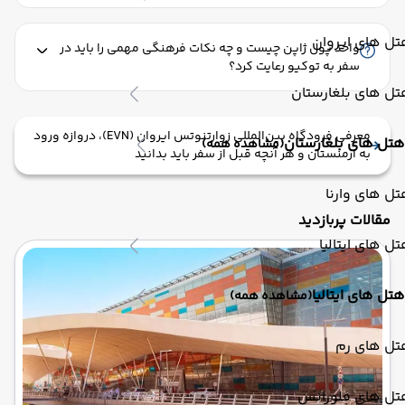
ل های ایروان
واحد پول ژاپن چیست و چه نکات فرهنگی مهمی را باید در
سفر به توکیو رعایت کرد؟
ل های بلغارستان
معرفی فرودگاه بین‌المللی زوارتنوتس ایروان (EVN)، دروازه ورود
هتل های بلغارستان
(مشاهده همه)
به ارمنستان و هر آنچه قبل از سفر باید بدانید
ل های وارنا
مقالات پربازدید
ل های ایتالیا
هتل های ایتالیا
(مشاهده همه)
تل های رم
تل های فلورانس