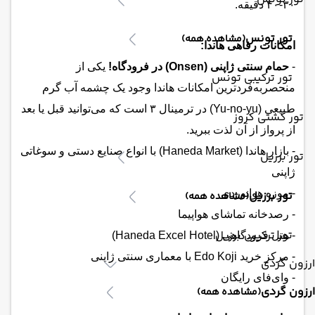
۳۰-۴۰ دقیقه.
تور تونس
(مشاهده همه)
امکانات رفاهی هاندا:
-
حمام سنتی ژاپنی (Onsen) در فرودگاه!
یکی از
تور ترکیبی تونس
منحصربه‌فردترین امکانات هاندا وجود یک چشمه آب گرم
طبیعی (Yu-no-yu) در ترمینال ۳ است که می‌توانید قبل یا بعد
تور کشتی کروز
از پرواز از آن لذت ببرید.
- بازار هاندا (Haneda Market) با انواع صنایع دستی و سوغاتی
تور برزیل
ژاپنی
- موزه هوانوردی
تور برزیل
(مشاهده همه)
- رصدخانه تماشای هواپیما
تور ترکیبی برزیل
- هتل فرودگاهی (Haneda Excel Hotel)
- مرکز خرید Edo Koji با معماری سنتی ژاپنی
ارزون گردی
- وای‌فای رایگان
ارزون گردی
(مشاهده همه)