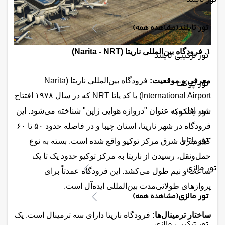
تور تایلند
(مشاهده همه)
۱. فرودگاه بین‌المللی ناریتا (Narita - NRT)
تور ترکیبی تایلند
معرفی و موقعیت:
فرودگاه بین‌المللی ناریتا (Narita
تور پوکت
International Airport) با کد یاتا NRT که در سال ۱۹۷۸ افتتاح
تور بانکوک
شد، اغلب به عنوان "دروازه هوایی ژاپن" شناخته می‌شود. این
فرودگاه در شهر ناریتا، استان چیبا و در فاصله حدود ۵۰ تا ۶۰
تور پاتایا
کیلومتری شرق مرکز توکیو واقع شده است. بسته به نوع
حمل‌ونقل، رسیدن از ناریتا به مرکز توکیو حدود یک تا یک
تور مالزی
ساعت و نیم طول می‌کشد. این فرودگاه عمدتاً برای
پروازهای طولانی‌مدت بین‌المللی ایده‌آل است.
تور مالزی
(مشاهده همه)
ساختار ترمینال‌ها:
فرودگاه ناریتا دارای سه ترمینال است. یک
تور ترکیبی مالزی