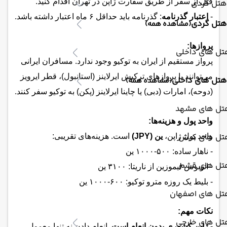
قبل از سفر از طریق سفارت ژاپن در تهران اقدام کنید.
هتل گردی
-
اعتبار گذرنامه
: گذرنامه باید حداقل ۶ ماه اعتبار داشته باشد.
هتل گردی
(مشاهده همه)
پروازها:
تل های داخلی
پرواز مستقیم از ایران به توکیو وجود ندارد. مسافران ایرانی
می‌توانند با پروازهای ترکیش ایرلاینز (استانبول)، قطر ایرویز
هتل های داخلی
(مشاهده همه)
(دوحه)، امارات (دبی) یا چاینا ایرلاینز (پکن) به توکیو سفر کنند.
تل های مشهد
واحد پول و هزینه‌ها:
تل های کیش
واحد پول ژاپن،
ین (JPY)
است. هزینه‌های تقریبی:
- ناهار ساده: ۵۰۰-۱۰۰۰ ین
تل های قشم
- اتوبوس لیموزین از ناریتا: ۳۱۰۰ ین
- بلیط یک روزه مترو توکیو: ۶۰۰-۱۰۰۰ ین
تل های اصفهان
نکات مهم:
تل های خارجی
-
ژاپن کشوری بدون انعام است
. انعام دادن نه تنها معمول