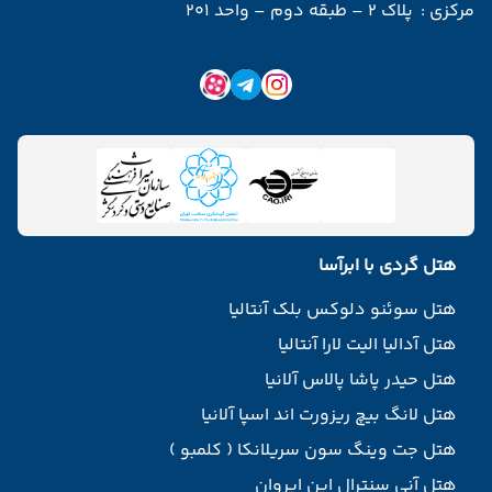
مرکزی :
پلاک 2 – طبقه دوم – واحد 201
هتل گردی با ابرآسا
هتل سوئنو دلوکس بلک آنتالیا
هتل آدالیا الیت لارا آنتالیا
هتل حیدر پاشا پالاس آلانیا
هتل لانگ بیچ ریزورت اند اسپا آلانیا
هتل جت وینگ سون سریلانکا ( کلمبو )
هتل آنی سنترال این ایروان