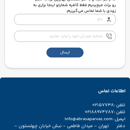
رو برات میچینیم فقط کافیه شمارتو اینجا بزاری به
زودی با شما تماس می‌گیریم.
ارسال
اطلاعات تماس
تلفن :
02157738
تلفن :
02188974787
ایمیل :
info@abrasaparvaz.com
دفتر
تهران – میدان فاطمی - نبش خیابان چهلستون –