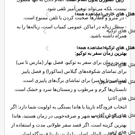
نیست، بلکه می‌تواند توهین‌آمیز تلقی شود.
هتل های خارجی
(مشاهده همه)
- در مترو و قطارها صحبت کردن با تلفن ممنوع است.
- سطل زباله در اماکن عمومی کمیاب است، زباله‌ها را به
ل های ترکیه
همراه داشته باشید.
هتل های ترکیه
(مشاهده همه)
بهترین زمان سفر به توکیو:
بهترین زمان برای سفر به توکیو، فصل بهار (مارس تا می)
ل های آنتالیا
برای تماشای شکوفه‌های گیلاس (ساکورا) و فصل پاییز
(سپتامبر تا نوامبر) برای تماشای برگ‌های پاییزی است.
تل های استانبول
تابستان‌ها گرم و مرطوب و زمستان‌ها سرد و خشک است.
ل های آلانیا
انتخاب فرودگاه ناریتا یا هاندا بستگی به اولویت شما دارد: اگر
تل های کوش آداسی
به دنبال نزدیکی به شهر و صرفه‌جویی در زمان هستید، هاندا
بهترین گزینه است. اگر قصد سفر طولانی مدت و استفاده از
ل های ازمیر
پروازهای بین‌المللی اصلی را دارید، ناریتا فرودگاه اصلی