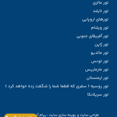
تور مالزی
تور تایلند
تورهای اروپایی
تور ویتنام
تور آفریقای جنوبی
تور ژاپن
تور مالدیو
تور تونس
تور مارماریس
تور ارمنستان
تور روسیه { سفری که قطعا شما را شگفت زده خواهد کرد }
تور سریلانکا
طراحی سایت
و
بهینه سازی سایت
:
پیام آوران پارسیان