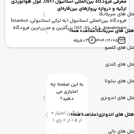
معرفی فرودگاه بین‌المللی استانبول (IST)، غول هوانوردی
ترکیه و دروازه پروازهای بین‌قاره‌ای
ل های سریلانکا
فرودگاه بین‌المللی استانبول (به ترکی استانبولی: İstanbul
Havalimanı، با کد یاتا: IST) بزرگترین و مدرن‌ترین فرودگاه
هتل های سریلانکا
(مشاهده همه)
ترکیه است که به عنوان یک قطب هوانوردی حیاتی، اروپا و
1404/12/05
3 دقیقه
آسیا را به هم متصل می‌کند. این فرودگاه که در سال ۲۰۱۹
تل های کلمبو
به عنوان جایگزین فرودگاه آتاتورک افتتاح شد، در منطقه
آرناووتکوی (Arnavutköy) و در فاصله حدود ۴۰ تا ۵۰
کیلومتری شمال غربی مرکز شهر استانبول واقع شده است.
تل های کندی
فرودگاه استانبول با طراحی مدرن، ابعاد عظیم و امکانات
بی‌نظیر خود، سالانه نزدیک به ۸۰ میلیون مسافر را جابجا
ل های بنتوتا
به این صفحه چه
کرده و به یکی از شلوغ‌ترین فرودگاه‌های جهان تبدیل شده
امتیازی می
است.
تل های اندونزی
دهید؟
میانگین امتیاز 0
هتل های اندونزی
(مشاهده همه)
از 5 ( از 0 رای )
ل های بالی