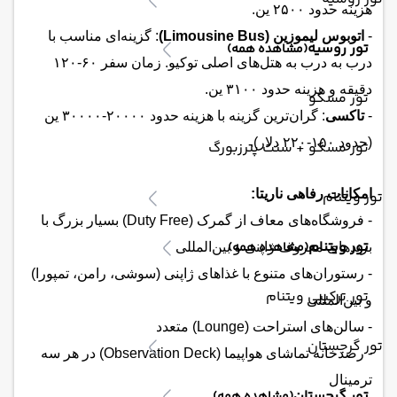
هزینه حدود ۲۵۰۰ ین.
-
اتوبوس لیموزین (Limousine Bus)
: گزینه‌ای مناسب با
تور روسیه
(مشاهده همه)
درب به درب به هتل‌های اصلی توکیو. زمان سفر ۶۰-۱۲۰
دقیقه و هزینه حدود ۳۱۰۰ ین.
تور مسکو
-
تاکسی
: گران‌ترین گزینه با هزینه حدود ۲۰۰۰۰-۳۰۰۰۰ ین
(حدود ۱۵۰-۲۲۰ دلار).
تور مسکو + سنت پترزبورگ
امکانات رفاهی ناریتا:
تور ویتنام
- فروشگاه‌های معاف از گمرک (Duty Free) بسیار بزرگ با
تور ویتنام
(مشاهده همه)
برندهای معروف ژاپنی و بین‌المللی
- رستوران‌های متنوع با غذاهای ژاپنی (سوشی، رامن، تمپورا)
تور ترکیبی ویتنام
و بین‌المللی
- سالن‌های استراحت (Lounge) متعدد
تور گرجستان
- رصدخانه تماشای هواپیما (Observation Deck) در هر سه
ترمینال
تور گرجستان