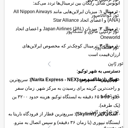
اتوبوس شاتل رایگان بین ترمینال‌ها تردد می‌کند:
-
ترمینال ۱
: میزبان ایرلاین‌هایی مانند All Nippon Airways
تور کوالالامپور
(ANA) و اعضای اتحاد Star Alliance
-
ترمینال ۲
: میزبان Japan Airlines (JAL) و اعضای اتحاد
تور ترکیبی مالزی و سنگاپور
Oneworld
-
ترمینال ۳
: ترمینال کوچک‌تر که مخصوص ایرلاین‌های
تور سنگاپور
ارزان‌قیمت است
تور ژاپن
دسترسی به شهر توکیو:
تور ژاپن
(مشاهده همه)
-
قطار ناریتا اکسپرس (Narita Express - NEX)
: سریع‌ترین
و راحت‌ترین گزینه برای رسیدن به مرکز شهر. زمان سفر
تور توکیو
حدود ۵۵ تا ۶۵ دقیقه به ایستگاه توکیو. هزینه حدود ۳۲۰۰ ین
(یک طرفه).
تور ترکیبی ژاپن
-
اسکای‌لاینر (Skyliner)
: سریع‌ترین قطار از فرودگاه ناریتا به
ایستگاه نیپوری (با زمان ۳۶ دقیقه) و سپس اتصال به مترو.
تور روسیه