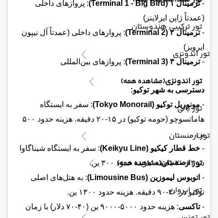
(مشاهده همه)
-
ترمینال ۱ (Terminal 1 - Big Bird)
: پروازهای داخلی
(عمدتاً ژاپن ایرلاینز)
تور ترکیبی هندوستان
-
ترمینال ۲ (Terminal 2)
: پروازهای داخلی (عمدتاً آل نیپون
ایرویز)
تور اندونزی
-
ترمینال ۳ (Terminal 3)
: پروازهای بین‌المللی
تور اندونزی
(مشاهده همه)
دسترسی به شهر توکیو:
-
مونوریل توکیو (Tokyo Monorail)
: سفر به ایستگاه
تور بالی
هاماتسوچو (حومه توکیو) در ۱۵-۲۰ دقیقه. هزینه حدود ۵۰۰
ین.
تور ارمنستان
-
خط قطار کیکیو (Keikyu Line)
: سفر به ایستگاه شیناگاوا
تور ارمنستان
(مشاهده همه)
در ۱۳-۲۰ دقیقه. هزینه حدود ۳۰۰ ین.
-
اتوبوس لیموزین (Limousine Bus)
: به هتل‌های اصلی
تور ایروان
توکیو در ۳۰-۹۰ دقیقه. هزینه حدود ۱۳۰۰ ین.
-
تاکسی
: هزینه حدود ۵۰۰۰-۹۰۰۰ ین (۴۰-۷۰ دلار) با زمان
تور تونس