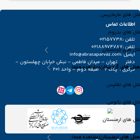
تل های مارماریس
اطلاعات تماس
تل های بدروم
تلفن :
02157738
تلفن :
02188974787
تل های گرجستان
ایمیل :
info@abrasaparvaz.com
دفتر
تهران – میدان فاطمی - نبش خیابان چهلستون –
هتل های گرجستان
(مشاهده همه)
مرکزی :
پلاک 2 – طبقه دوم – واحد 201
تل های تفلیس
تل های باتومی
تل های ارمنستان
هتل های ارمنستان
(مشاهده همه)