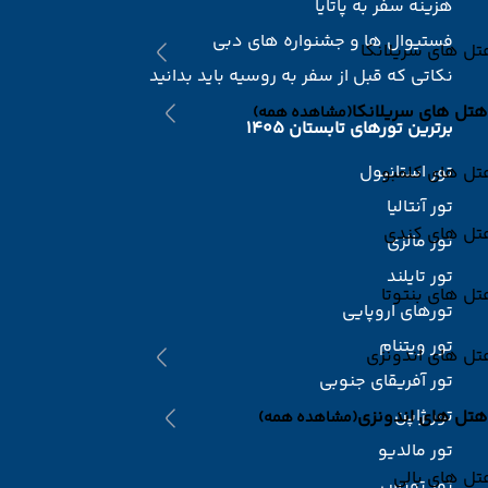
هزینه سفر به پاتایا
فستیوال ها و جشنواره های دبی
ل های سریلانکا
نکاتی که قبل از سفر به روسیه باید بدانید
هتل های سریلانکا
(مشاهده همه)
برترین تورهای تابستان 1405
تور استانبول
تل های کلمبو
تور آنتالیا
تل های کندی
تور مالزی
تور تایلند
ل های بنتوتا
تورهای اروپایی
تور ویتنام
تل های اندونزی
تور آفریقای جنوبی
تور ژاپن
هتل های اندونزی
(مشاهده همه)
تور مالدیو
ل های بالی
تور تونس