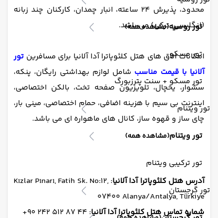
محدود، پذیرش 24 ساعته، انبار چمدان، کارکنان چند زبانه
(انگلیسی، ترکی) می باشد.
تور روسیه
(مشاهده همه)
تور مسکو
امکانات اتاق های هتل کلئوپاترا آدا آلانیا برای مسافرین
تور
آلانیا با قیمت مناسب
شامل لوازم بهداشتی رایگان، پنکه،
تور مسکو + سنت پترزبورگ
سشوار، یخچال، تلویزیون صفحه تخت، بالکن اختصاصی،
اینترنت بی سیم با هزینه اضافی، حمام اختصاصی، مینی بار،
تور ویتنام
چای ساز و قهوه ساز، کانال های ماهواره ای می باشد.
تور ویتنام
(مشاهده همه)
تور ترکیبی ویتنام
آدرس هتل کلئوپاترا آدا آلانیا
: Kızlar Pınarı, Fatih Sk. No:12,
تور گرجستان
07400 Alanya/Antalya, Türkiye
شماره تماس هتل کلئوپاترا آدا آلانیا
: 44 87 512 242 90+
تور گرجستان