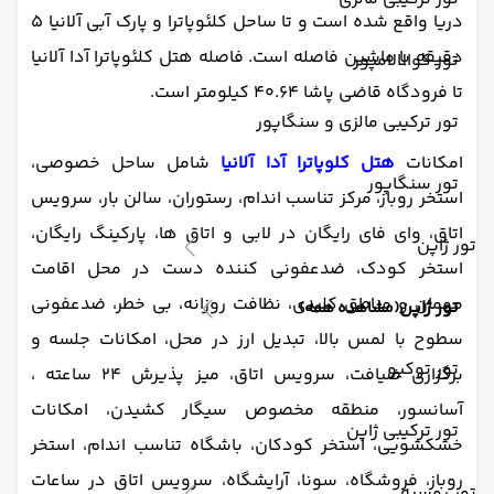
دریا واقع شده است و تا ساحل کلئوپاترا و پارک آبی آلانیا 5
دقیقه با ماشین فاصله است. فاصله هتل کلئوپاترا آدا آلانیا
تور کوالالامپور
تا فرودگاه قاضی پاشا 40.64 کیلومتر است.
تور ترکیبی مالزی و سنگاپور
امکانات
هتل کلوپاترا آدا آلانیا
شامل ساحل خصوصی،
تور سنگاپور
استخر روباز، مرکز تناسب اندام، رستوران، سالن بار، سرویس
اتاق، وای فای رایگان در لابی و اتاق ها، پارکینگ رایگان،
تور ژاپن
استخر کودک، ضدعفونی کننده دست در محل اقامت
مهمان و مناطق کلیدی، نظافت روزانه، بی خطر، ضدعفونی
تور ژاپن
(مشاهده همه)
سطوح با لمس بالا، تبدیل ارز در محل، امکانات جلسه و
تور توکیو
برگزاری ضیافت، سرویس اتاق، میز پذیرش 24 ساعته ،
آسانسور، منطقه مخصوص سیگار کشیدن، امکانات
تور ترکیبی ژاپن
خشکشویی، استخر کودکان، باشگاه تناسب اندام، استخر
روباز، فروشگاه، سونا، آرایشگاه، سرویس اتاق در ساعات
تور روسیه