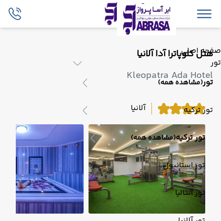
صفحه اصلی
هتل کلوپاترا آدا آلانیا
تور
Kleopatra Ada Hotel
تور
(مشاهده همه)
آلانیا
تور ترکیه
تور ترکیه
(مشاهده همه)
تور استانبول
تور آنتالیا
تور آلانیا