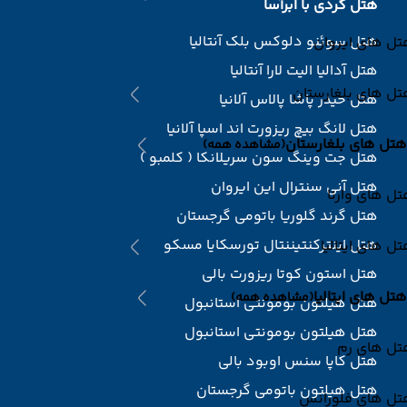
هتل گردی با ابرآسا
هتل سوئنو دلوکس بلک آنتالیا
ل های ایروان
هتل آدالیا الیت لارا آنتالیا
ل های بلغارستان
هتل حیدر پاشا پالاس آلانیا
هتل لانگ بیچ ریزورت اند اسپا آلانیا
هتل های بلغارستان
(مشاهده همه)
هتل جت وینگ سون سریلانکا ( کلمبو )
هتل آنی سنترال این ایروان
ل های وارنا
هتل گرند گلوریا باتومی گرجستان
هتل اینترکنتیننتال تورسکایا مسکو
ل های ایتالیا
هتل استون کوتا ریزورت بالی
هتل های ایتالیا
(مشاهده همه)
هتل هیلتون بومونتی استانبول
هتل هیلتون بومونتی استانبول
تل های رم
هتل کاپا سنس اوبود بالی
هتل هیلتون باتومی گرجستان
تل های فلورانس