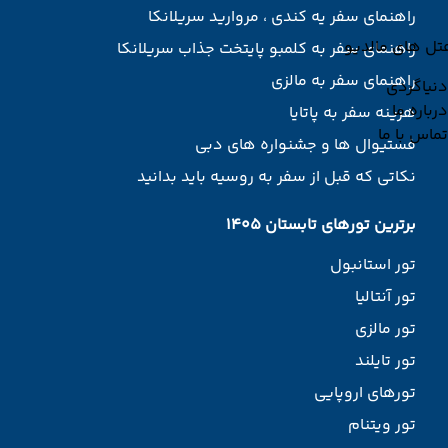
راهنمای سفر یه کندی ، مروارید سریلانکا
تل های مالدیو
راهنمای سفر به کلمبو پایتخت جذاب سریلانکا
راهنمای سفر به مالزی
دنیاگردی
درباره ما
هزینه سفر به پاتایا
تماس با ما
فستیوال ها و جشنواره های دبی
نکاتی که قبل از سفر به روسیه باید بدانید
برترین تورهای تابستان 1405
تور استانبول
تور آنتالیا
تور مالزی
تور تایلند
تورهای اروپایی
تور ویتنام