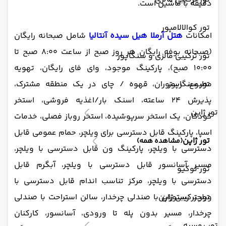
دقیقه با ماشین است.
تور کوالالامپور
امکانات
هتل آرملا هیل سیده آنتالیا
شامل صبحانه رایگان
(صبحانه بوفه رایگان هر روز صبح از ساعت 8:00 صبح تا
تور ترکیبی مالزی و سنگاپور
10:00 صبح)، پارکینگ موجود، وای فای رایگان، تهویه
تور سنگاپور
مطبوع، رستوران، قهوه / چای در یک منطقه مشترک،
پذیرش 24 ساعته، اسنک بار/اغذیه فروشی، استخر
تور ژاپن
کودکان، یک استخر سرپوشیده، استخر روباز فصلی، خدمات
اسپا، پارکینگ قابل دسترسی برای ویلچر، حمام عمومی قابل
تور ژاپن
(مشاهده همه)
دسترسی با ویلچر، پارکینگ ون قابل دسترسی با ویلچر،
مسیر آسانسور قابل دسترسی با ویلچر، آبگرم قابل
تور توکیو
دسترسی با ویلچر، مرکز تناسب اندام قابل دسترسی با
تور ترکیبی ژاپن
ویلچر، رستوران با صندلی چرخدار، سالن استراحت با صندلی
چرخدار، مسیر بدون پله تا ورودی، آسانسور، کارکنان
تور روسیه