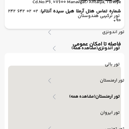
(مشاهده همه)
Cd.No:36, 07600 Manavgat/Antalya, Türkiye
شماره تماس هتل آرملا هیل سیده آنتالیا
: 02 02 642 242
تور ترکیبی هندوستان
90+
تور اندونزی
فاصله تا امکان عمومی
تور اندونزی
(مشاهده همه)
تور بالی
تور ارمنستان
تور ارمنستان
(مشاهده همه)
تور ایروان
تور تونس