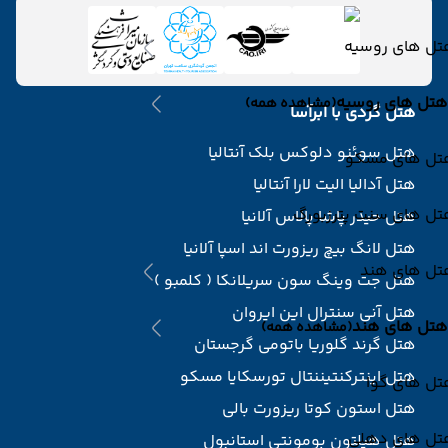
تل های روسیه
هتل های روسیه
(مشاهده همه)
هتل گردی با ابرآسا
هتل سوئنو دلوکس بلک آنتالیا
تل های مسکو
هتل آدالیا الیت لارا آنتالیا
تل های سنت پترزبورگ
هتل حیدر پاشا پالاس آلانیا
هتل لانگ بیچ ریزورت اند اسپا آلانیا
تل های هند
هتل جت وینگ سون سریلانکا ( کلمبو )
هتل آنی سنترال این ایروان
هتل های هند
(مشاهده همه)
هتل گرند گلوریا باتومی گرجستان
هتل اینترکنتیننتال تورسکایا مسکو
تل های گوا
هتل استون کوتا ریزورت بالی
تل های دهلی
هتل هیلتون بومونتی استانبول