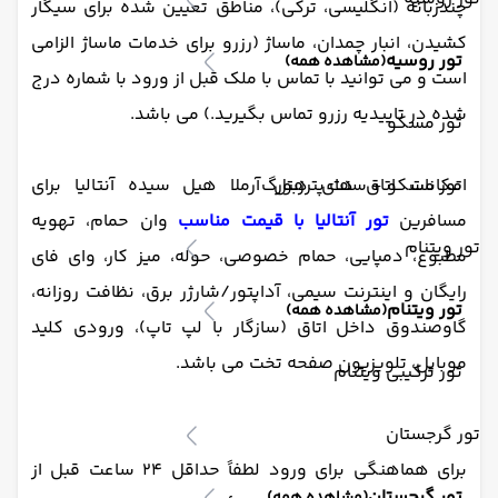
چندزبانه (انگلیسی، ترکی)، مناطق تعیین شده برای سیگار
کشیدن، انبار چمدان، ماساژ (رزرو برای خدمات ماساژ الزامی
تور روسیه
(مشاهده همه)
است و می توانید با تماس با ملک قبل از ورود با شماره درج
شده در تاییدیه رزرو تماس بگیرید.) می باشد.
تور مسکو
تور مسکو + سنت پترزبورگ
امکانات اتاق های هتل آرملا هیل سیده آنتالیا برای
مسافرین
تور آنتالیا با قیمت مناسب
وان حمام، تهویه
تور ویتنام
مطبوع، دمپایی، حمام خصوصی، حوله، میز کار، وای فای
رایگان و اینترنت سیمی، آداپتور/شارژر برق، نظافت روزانه،
تور ویتنام
(مشاهده همه)
گاوصندوق داخل اتاق (سازگار با لپ تاپ)، ورودی کلید
موبایل، تلویزیون صفحه تخت می باشد.
تور ترکیبی ویتنام
تور گرجستان
برای هماهنگی برای ورود لطفاً حداقل 24 ساعت قبل از
تور گرجستان