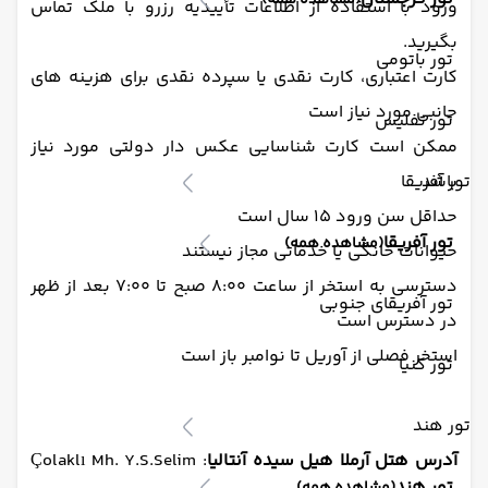
(مشاهده همه)
ورود با استفاده از اطلاعات تأییدیه رزرو با ملک تماس
بگیرید.
تور باتومی
کارت اعتباری، کارت نقدی یا سپرده نقدی برای هزینه های
جانبی مورد نیاز است
تور تفلیس
ممکن است کارت شناسایی عکس دار دولتی مورد نیاز
باشد
تور آفریقا
حداقل سن ورود 15 سال است
تور آفریقا
(مشاهده همه)
حیوانات خانگی یا خدماتی مجاز نیستند
دسترسی به استخر از ساعت 8:00 صبح تا 7:00 بعد از ظهر
تور آفریقای جنوبی
در دسترس است
استخر فصلی از آوریل تا نوامبر باز است
تور کنیا
تور هند
آدرس هتل آرملا هیل سیده آنتالیا
: Çolaklı Mh. Y.S.Selim
تور هند