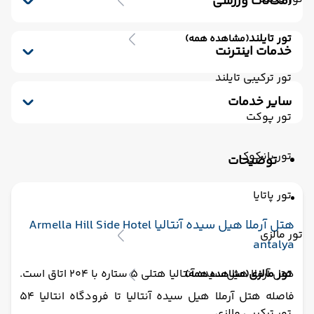
امکانات ورزشی
صندوق امانات
سشوار
پذیرش 24 ساعته
استخر سرباز
استخر ویژه کودکان
کافه
بار
لابی
چایخانه سنتی
اتاق چمدان
تور تایلند
(مشاهده همه)
باشگاه بدنسازی
استخر سرپوشیده
سونا
خدمات اینترنت
اسپا
سونای بخار
ماساژ
اینترنت بیسیم رایگان در لابی
تور ترکیبی تایلند
اینترنت بیسیم رایگان در اتاقها
سایر خدمات
تور پوکت
اتاق برای سیگاری ها
مکالمه کارکنان - مسلط به زبان انگلیسی
تور بانکوک
توضیحات
فتوکپی
تور پاتایا
هتل آرملا هیل سیده آنتالیا Armella Hill Side Hotel
تور مالزی
antalya
تور مالزی
هتل آرملا هیل سیده آنتالیا هتلی 5 ستاره با 204 اتاق است.
(مشاهده همه)
فاصله هتل آرملا هیل سیده آنتالیا تا فرودگاه انتالیا 54
تور ترکیبی مالزی