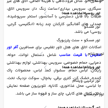
وسایل اتو، شاتل فرودگاهی با هزینه اضافی، اتاق های غیر
سیگاری، سرویس بیداری/ساعت زنگ دار، سرویس اتاق،
تور روسیه
(مشاهده همه)
طبقات بالا قابل دسترسی با آسانسور، استخر سرپوشیده،
صندلی های آفتابگیر، کارکنان چند زبانه (انگلیسی، گرجی،
تور مسکو
روسی) می باشد.
تور مسکو + سنت پترزبورگ
امکانات اتاق های هتل تاور تفلیس برای مسافرین
آفر تور
تور ویتنام
تفلیس با قیمت مناسب
شامل دستمال توالت، حوله،
دمپایی، حمام خصوصی، سرویس بهداشتی، لوازم بهداشتی
تور ویتنام
(مشاهده همه)
رایگان، لباس حمام، سشوار، کمد لباس، محصولات پاک
کننده، خشک کن، کتری برقی، یخچال، سوکت نزدیک تخت،
تور ترکیبی ویتنام
جا لباسی، محل غذاخوری، کاناپه، تلویزیون صفحه نمایش
تخت، کانال های کابلی، چای ساز و قهوه ساز می باشد.
تور گرجستان
تور گرجستان