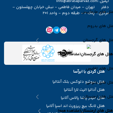
ایمیل :
info@abrasaparvaz.com
دفتر
تهران – میدان فاطمی - نبش خیابان چهلستون –
تل های مارماریس
مرکزی :
پلاک 2 – طبقه دوم – واحد 201
تل های بدروم
تل های گرجستان
هتل های گرجستان
(مشاهده همه)
تل های تفلیس
هتل گردی با ابرآسا
هتل سوئنو دلوکس بلک آنتالیا
تل های باتومی
هتل آدالیا الیت لارا آنتالیا
تل های ارمنستان
هتل حیدر پاشا پالاس آلانیا
هتل لانگ بیچ ریزورت اند اسپا آلانیا
هتل های ارمنستان
(مشاهده همه)