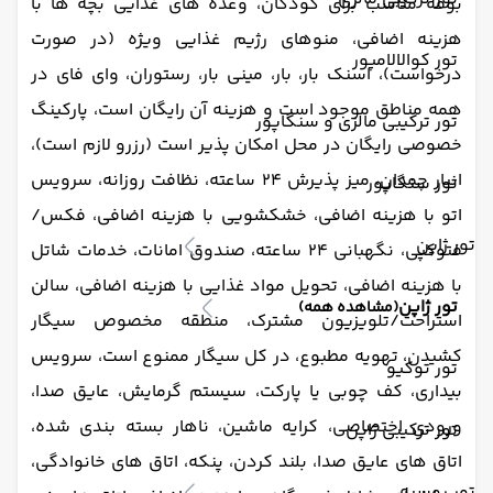
بوفه مناسب برای کودکان، وعده های غذایی بچه ها با
هزینه اضافی، منوهای رژیم غذایی ویژه (در صورت
تور کوالالامپور
درخواست)، اسنک بار، بار، مینی بار، رستوران، وای فای در
همه مناطق موجود است و هزینه آن رایگان است، پارکینگ
تور ترکیبی مالزی و سنگاپور
خصوصی رایگان در محل امکان پذیر است (رزرو لازم است)،
انبار چمدان، میز پذیرش 24 ساعته، نظافت روزانه، سرویس
تور سنگاپور
اتو با هزینه اضافی، خشکشویی با هزینه اضافی، فکس/
تور ژاپن
فتوکپی، نگهبانی 24 ساعته، صندوق امانات، خدمات شاتل
با هزینه اضافی، تحویل مواد غذایی با هزینه اضافی، سالن
تور ژاپن
(مشاهده همه)
استراحت/تلویزیون مشترک، منطقه مخصوص سیگار
کشیدن، تهویه مطبوع، در کل سیگار ممنوع است، سرویس
تور توکیو
بیداری، کف چوبی یا پارکت، سیستم گرمایش، عایق صدا،
ورودی اختصاصی، کرایه ماشین، ناهار بسته بندی شده،
تور ترکیبی ژاپن
اتاق های عایق صدا، بلند کردن، پنکه، اتاق های خانوادگی،
تور روسیه