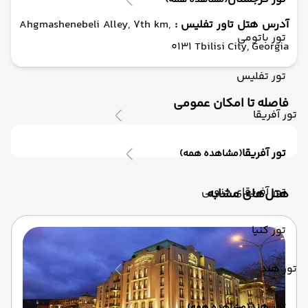
(مشاهده همه)
آدرس هتل تاور تفلیس :
Ahgmashenebeli Alley, 7th km,
تور باتومی
0131 Tbilisi City, Georgia
تور تفلیس
فاصله تا امکان عمومی
تور آفریقا
تور آفریقا
(مشاهده همه)
تور آفریقای جنوبی
‌هتل‌های مشابه
تور کنیا
تور هند
تور هند