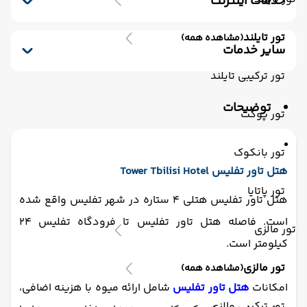
خدمات اینترنت
نگهداری بچه
مینی بار رایگان
پارکینگ
اینترنت بیسیم رایگان در لابی
کافی شاپ
خشکشویی
صندوق امانات
تور تایلند
(مشاهده همه)
اینترنت بیسیم رایگان در اتاقها
سشوار
ماساژ
پذیرش 24 ساعته
یخچال
سایر خدمات
سرویس فرنگی
بار
لابی
آرایشگاه
ترانسفر رفت (استقبال)
اتاق برای سیگاری ها
تور ترکیبی تایلند
اتاق چمدان
مکالمه کارکنان - مسلط به زبان انگلیسی
توضیحات
سالن چند منظوره
فتوکپی
تور پوکت
ترانسفر برگشت (بدرقه)
تور بانکوک
هتل تاور تفلیس Tower Tbilisi Hotel
تور پاتایا
هتل تاور تفلیس هتلی 4 ستاره در شهر تفلیس واقع شده
است. فاصله هتل تاور تفلیس تا فرودگاه تفلیس 24
تور مالزی
کیلومتر است.
تور مالزی
(مشاهده همه)
امکانات
هتل تاور تفلیس
شامل ارائه میوه با هزینه اضافی،
تور ترکیبی مالزی