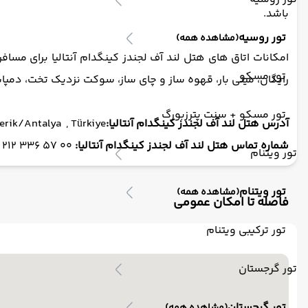
باشد.
تور روسیه
(مشاهده همه)
امکانات اتاق های هتل لند آف لجندز کینگدام آنتالیا برای مساف
تور مسکو
رایگان، مینی بار، قهوه ساز و چای ساز، سوکت نزدیک تخت، دمپا
تور مسکو + سنت پترزبورگ
آدرس هتل لند آف لجندز کینگدام آنتالیا:
erik/Antalya , Türkiye
شماره تماس هتل لند آف لجندز کینگدام آنتالیا:
00 57 336 212 90+
تور ویتنام
تور ویتنام
(مشاهده همه)
فاصله تا امکان عمومی
تور ترکیبی ویتنام
تور گرجستان
تور گرجستان