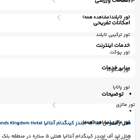
امکانات ورزشی
استخر سرباز
باشگاه بدنسازی
تنیس
سونا
اسپا
سو
تور تایلند
(مشاهده همه)
امکانات تفریحی
ساحل اختصاصی
تور ترکیبی تایلند
خدمات اینترنت
تور پوکت
اینترنت بیسیم رایگان در لابی
اینترنت بیسیم رایگان در اتا
سایر خدمات
تور بانکوک
ترانسفر رفت (استقبال)
اتاق برای سیگاری ها
مکالمه کار
تور پاتایا
توضیحات
تور مالزی
تور مالزی
(مشاهده همه)
هتل رکسوس لند آف لجندز کینگدام آنتالیا The Land of Legends Kingdom Hotel
هتل لند آف لجندز کینگدام آنتالیا هتلی 5 ستاره در منطقه بلک است. فاصله هتل لند آف لجندز کینگدام آنتالیا تا فرودگاه آنتالیا 19 کیلومتر است.
تور ترکیبی مالزی