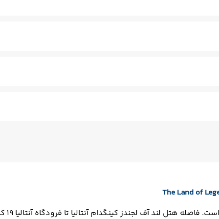
نای خشک
ماساژ
قها
کنان - مسلط به زبان انگلیسی
سالن چند منظوره
فتوکپی
ترا