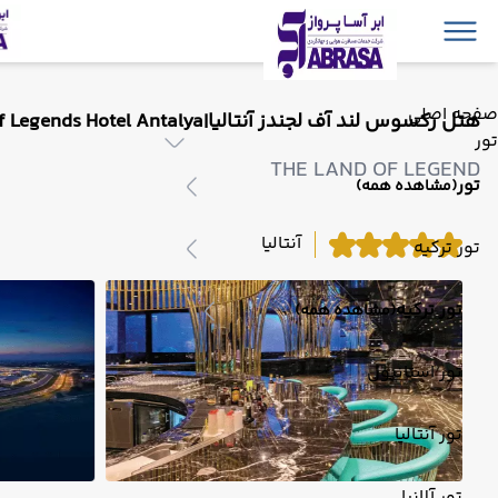
صفحه اصلی
هتل رکسوس لند آف لجندز آنتالیا|Rixos Land of Legends Hotel Antalya
تور
THE LAND OF LEGEND
تور
(مشاهده همه)
آنتالیا
تور ترکیه
تور ترکیه
(مشاهده همه)
تور استانبول
تور آنتالیا
تور آلانیا