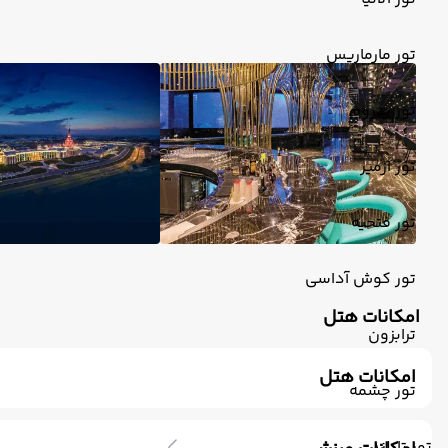
تور مارماریس
تور بدروم
تور ازمیر
تور فتحیه
تور کوش آداسی
امکانات هتل
ترابزون
امکانات هتل
تور چشمه
رستوران
فروشگاه
تلویزیون کابلی/ماهواره‌ای
خدمات 24 ساعته در 
سرویس فرنگی
بار
لابی
دستگاه ATM
آرایشگاه
ات
تور تایلند