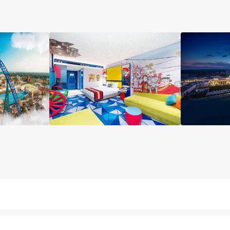
اتاق
آسانسور
نگهداری بچه
خشکشویی
صندو
اق چمدان