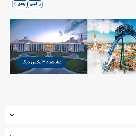
قبلی
بعدی
مشاهده 3 عکس دیگر
ق امانات
سشوار
ماساژ
پذیرش 24 ساعته