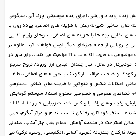
خش زنده رویداد ورزشی، اجرای زنده موسیقی، پارک آبی، سرگرمی
ه های اضافی، شیرجه رفتن با هزینه های اضافی، پیاده روی با
ه های غذایی بچه ها با هزینه های اضافی، منوهای رژیم غذایی
بی و اروپایی از جمله چیزهای دیگر لوس خواهند کرد. علاوه بر
این، یک چوراسکاریای برزیلی، یک اغذیه فروشی ایتالیایی، یک شیرینی، یک اسموتی و یک بار ویتامین از سلامت جسمانی شما در پارک موضوعی The Land Of Legends مراقبت می کند.)، وای فای در
دپرداز در محل، انبار چمدان، تبدیل ارز، ورود/خروج سریع،
ری از کودک و خدمات مراقبت از کودک با هزینه های اضافی، نظافت
اضافی، امکانات فکس و فتوکپی با هزینه های اضافی، دسترسی
غیرسیگاری (تمام فضاهای عمومی و خصوصی ممنوع است)، سیستم گرمایش،
رایش، رفع موهای زائد با واکس، خدمات زیبایی صورت)، امکانات
یده، استخر کودکان، رختکن تناسب اندام و مرکز آبگرم، مربی
 سالن استراحت در منطقه آرامش، حمام بخار، چتر آفتاب، صندلی
ا، کارکنان چندزبانه (عربی، آلمانی، انگلیسی، روسی، ترکی) می