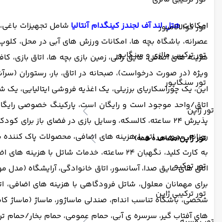
امکانات
هتل لند آف لجندز کینگدام آنتالیا
شامل تجهیزات باغی، ت
تور کوالالامپور
عصرانه، باشگاه بچه ها، امکانات ورزش های آبی در محل، کلوپ 
تور ترکیبی مالزی و سنگاپور
هزینه های اضافی، قایق رانی، زمین بازی بچه ها، اتاق بازی، 
ویژه (در صورت درخواست)، صبحانه در اتاق، بار، رستوران (سرآش
تور سنگاپور
اتاق/واحد موجود است و رایگان است، پارکینگ خصوصی رایگان 
تور ژاپن
پذیرش 24 ساعته، کالسکه، وسایل بازی در فضای باز برا
روزانه، سرویس اتو با هزینه های اضافی، محصولات پاک کننده
تور ژاپن
(مشاهده همه)
به کارت کلید، نگهبان 24 ساعته، خدمات ش
تور توکیو
اتاق های عایق صدا، آسانسور، اتاق خانوادگی، آرایشگاه (مدل م
برای مهمانان معلول، شاتل فرودگاهی با هزینه های اضافی، ات
تور ترکیبی ژاپن
شخصی، باشگاه تناسب اندام، صندلی ماساژور، ماساژ (ماساژ کامل
های آفتاب گیر، سرسره ی آبی، حمام عمومی، حمام بخار/حمام ترکی
تور روسیه