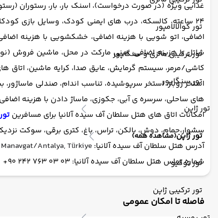
غذایی ویژه (در صورت درخواست)، اسنک بار، بار، رستوران (رستورا
24 ساعته، کالسکه، درب های ایمنی کودک، وسایل بازی کودکا
تور کوالالامپور
شاتل با هزینه اضافی، مینی مارکت در محل، ماشین فروش (ن
تور ترکیبی مالزی و سنگاپور
کاشی/مرمر، سیستم گرمایش، عایق صدا، کرایه ماشین، اتاق های 
تور سنگاپور
استخر روباز، استخر سرپوشیده، تناسب اندام، صندلی ماساژور، بس
های ساحلی، سرسره ی آبی، جکوزی، ماساژ دادن با هزینه اضافی، م
تور ژاپن
امکانات اتاق های هتل سلطان آف سیده آلانیا برای مسافرین
تور
سشوار،حمام، دوش، بالکن، تراس، باغ، کتری برقی، سوکت نزدیک
تور ژاپن
(مشاهده همه)
آدرس هتل سلطان آف سیده آلانیا:
0 Manavgat/Antalya, Türkiye
شماره تماس هتل سلطان آف سیده آلانیا: 03 03 763 242 90+
تور توکیو
تور ترکیبی ژاپن
فاصله تا امکان عمومی
تور روسیه