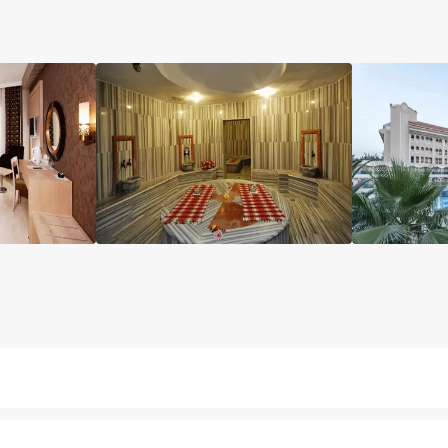
اتاق
آسانسور
نگهداری بچه
مینی بار رایگان
پا
گی
بار
لابی
دستگاه ATM
آرایشگاه
اتاق چمدان