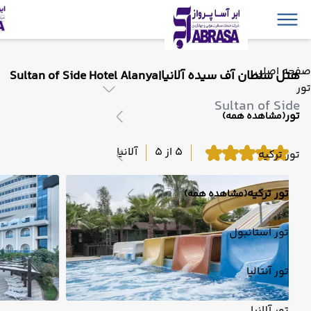
صفحه اصلی
هتل سلطان آف سیده آلانیا|Sultan of Side Hotel Alanya
تور
Sultan of Side
تور
(مشاهده همه)
5 از 5
آلانیا
تور ترکیه
تور ترکیه
(مشاهده همه)
تور استانبول
تور آنتالیا
تور آلانیا