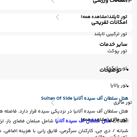
امکانات ورزشی
استخر سرباز
جکوزی
ورزش های آبی (غیر موتوری)
است
تور تایلند
(مشاهده همه)
ماساژ
امکانات تفریحی
ساحل اختصاصی
پارک آبی
سالن بازی کودکان
بیلیارد
تور ترکیبی تایلند
سایر خدمات
تور پوکت
ترانسفر رفت (استقبال)
اتاق برای سیگاری ها
مکالمه کار
تور بانکوک
توضیحات
تور پاتایا
هتل سلطان آف سیده آلانیا
Sultan Of Side
تور مالزی
هتل سلطان آف سیده آلانیا در نزدیکی سیده قرار دارد. فاصله هتل 5 ستاره سلطان آف سیده آلانیا تا فرودگاه آنتالیا 49 کیلومت
تور مالزی
(مشاهده همه)
امکانات
هتل سلطان آف سیده آلانیا
شامل
مبلمان فضای باز، ت
شبانه / دی جی، کارکنان سرگرمی، قایق رانی با هزینه اضافی، دا
تور ترکیبی مالزی