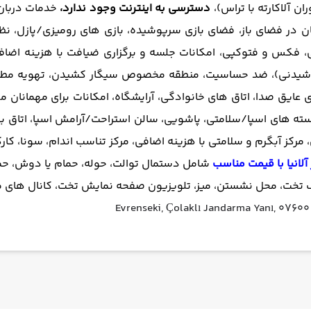
ن آلاکارته با تراس)،
دسترسی به اینترنت وجود ندارد،
خدمات دربان،
ن در فضای باز، فضای بازی سرپوشیده، بازی های رومیزی/پازل، نظا
وشیدنی)، ضد حساسیت، منطقه مخصوص سیگار کشیدن، تهویه مطبوع،
عایق صدا، اتاق های خانوادگی، آرایشگاه، امکانات برای مهمانان م
ته های اسپا/سلامتی، پاشویی، سالن استراحت/آرامش اسپا، اتاق بخا
رکز آبگرم و سلامتی با هزینه اضافی، مرکز تناسب اندام، سونا، کارک
 آلانیا با قیمت مناسب
شامل
دستمال توالت، حوله، حمام یا دوش، ح
 تخت، محل نشستن، میز، تلویزیون صفحه نمایش تخت، کانال های ما
Evrenseki, Çolaklı Jandarma Yanı, 0760