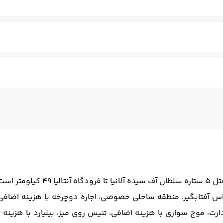
خر ویژه کودکان
باشگاه بدنسازی
استخر سرپوشیده
تنیس
کنان - مسلط به زبان انگلیسی
سالن چند منظوره
فتوکپی
ترا
ر است.
راس آفتابگیر، منطقه ساحلی خصوصی، اجاره دوچرخه با هزینه اضافی،
رت، موج سواری با هزینه اضافی، تنیس روی میز، بیلیارد با هزینه 