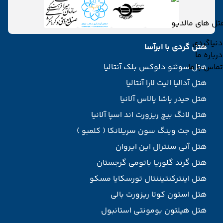
تل های مالدیو
دنیاگردی
هتل گردی با ابرآسا
درباره ما
تماس با ما
هتل سوئنو دلوکس بلک آنتالیا
هتل آدالیا الیت لارا آنتالیا
هتل حیدر پاشا پالاس آلانیا
هتل لانگ بیچ ریزورت اند اسپا آلانیا
هتل جت وینگ سون سریلانکا ( کلمبو )
هتل آنی سنترال این ایروان
هتل گرند گلوریا باتومی گرجستان
هتل اینترکنتیننتال تورسکایا مسکو
هتل استون کوتا ریزورت بالی
هتل هیلتون بومونتی استانبول