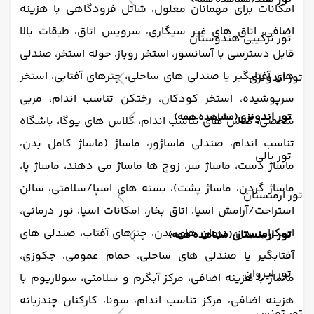
(مشاهده همه)
امکانات برای مهمانان معلول، شاتل فرودگاهی با هزینه
اضافی، اتاق های غیر سیگاری، سرویس اتاق، طبقات بالا
تور ترکیبی هندوستان
قابل دسترسی با آسانسور، استخر روباز، حوله استخر، صندلی
های آفتابگیر یا صندلی های ساحلی، چترهای آفتابی، استخر
تور اندونزی
سرپوشیده، استخر کودکان، رختکن تناسب اندام، مربی
تور اندونزی
(مشاهده همه)
شخصی، کلاس های تناسب اندام، کلاس های یوگا، باشگاه
تناسب اندام، صندلی ماساژور، ماساژ (ماساژ کامل بدن،
تور بالی
ماساژ دست، ماساژ سر، زوج ها ماساژ می دهند، ماساژ پا،
ماساژ گردن، ماساژ پشت)، بسته های اسپا/سلامتی، سالن
تور ارمنستان
استراحت/آرامش اسپا، اتاق بخار، امکانات اسپا، نور درمانی،
اسکراب بدن، درمان های بدن، چترهای آفتاب، صندلی های
تور ارمنستان
(مشاهده همه)
آفتابگیر یا صندلی های ساحلی، حمام عمومی، جکوزی،
تور ایروان
ماساژ با هزینه اضافی، مرکز آبگرم و سلامتی، سولاریوم با
هزینه اضافی، مرکز تناسب اندام، سونا، کارکنان چندزبانه
تور تونس