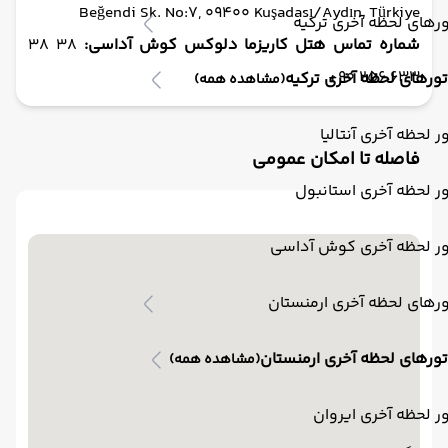
Beğendi Sk. No:7, 09400 Kuşadası/Aydın, Türkiye
رهای لحظه آخری ترکیه
شماره تماس هتل کاریزما دلوکس کوش آداسی:
38 38
633 256 90+
تورهای لحظه آخری ترکیه
(مشاهده همه)
ر لحظه آخری آنتالیا
فاصله تا امکان عمومی
ر لحظه آخری استانبول
ور لحظه آخری کوش آداسی
رهای لحظه آخری ارمنستان
تورهای لحظه آخری ارمنستان
(مشاهده همه)
ر لحظه آخری ایروان