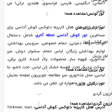
(آلمانی، انگلیسی، فارسی، فرانسوی، هلندی، ترکی) می
باشد.
تور تونس
(مشاهده همه)
امکانات اتاق های هتل کاریزما دلوکس کوش آداسی برای
تور ترکیبی تونس
مسافرین
تور کوش آداسی لحظه آخری
شامل دستمال
تور کشتی کروز
توالت، حوله، دمپایی، حمام خصوصی، سرویس بهداشتی،
لوازم بهداشتی رایگان، لباس حمام، سشوار، دوش، میز
تور برزیل
غذاخوری، قهوه ساز، محصولات پاک کننده، کتری برقی،
سوکت نزدیک تخت، قفسه خشک کن لباس، تخت تاشو، جا
تور برزیل
(مشاهده همه)
لباسی، محل غذاخوری، میز مطالعه، تلویزیون صفحه نمایش
تخت، کانال های ماهواره ای، تلفن می باشد.
تور ترکیبی برزیل
ارزون گردی
ارزون گردی
(مشاهده همه)
آدرس هتل کاریزما دلوکس کوش آداسی:
Türkmen, Gazi