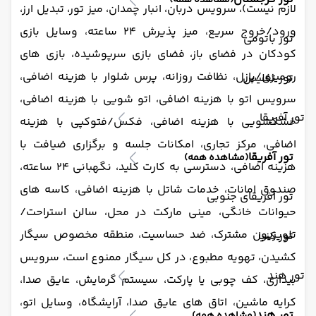
(مشاهده همه)
لازم نیست)، سرویس دربان، انبار چمدان، میز تور، تبدیل ارز،
ورود/خروج سریع، میز پذیرش 24 ساعته، وسایل بازی
تور باتومی
کودکان در فضای باز، فضای بازی سرپوشیده، بازی های
رومیزی/پازل، نظافت روزانه، پرس شلوار با هزینه اضافی،
تور تفلیس
سرویس اتو با هزینه اضافی، اتو شویی با هزینه اضافی،
تور آفریقا
خشکشویی با هزینه اضافی، فکس/فتوکپی با هزینه
اضافی، مرکز تجاری، امکانات جلسه و برگزاری ضیافت با
تور آفریقا
(مشاهده همه)
هزینه اضافی، دسترسی به کارت کلید، نگهبانی 24 ساعته،
صندوق امانات، خدمات شاتل با هزینه اضافی، کاسه های
تور آفریقای جنوبی
حیوانات خانگی، مینی مارکت در محل، سالن استراحت/
تلویزیون مشترک، ضد حساسیت، منطقه مخصوص سیگار
تور کنیا
کشیدن، تهویه مطبوع، در کل سیگار ممنوع است، سرویس
تور هند
بیداری، کف چوبی یا پارکت، سیستم گرمایش، عایق صدا،
کرایه ماشین، اتاق های عایق صدا، آرایشگاه، وسایل اتو،
تور هند