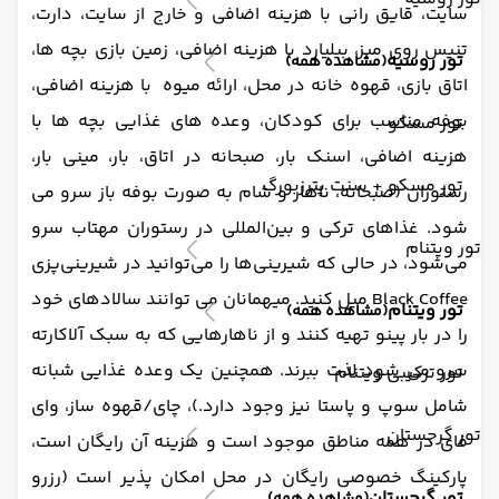
سایت، قایق رانی با هزینه اضافی و خارج از سایت، دارت،
تنیس روی میز، بیلیارد با هزینه اضافی، زمین بازی بچه ها،
تور روسیه
(مشاهده همه)
اتاق بازی، قهوه خانه در محل، ارائه میوه با هزینه اضافی،
بوفه مناسب برای کودکان، وعده های غذایی بچه ها با
تور مسکو
هزینه اضافی، اسنک بار، صبحانه در اتاق، بار، مینی بار،
تور مسکو + سنت پترزبورگ
رستوران (صبحانه، ناهار و شام به صورت بوفه باز سرو می
شود. غذاهای ترکی و بین‌المللی در رستوران مهتاب سرو
تور ویتنام
می‌شود، در حالی که شیرینی‌ها را می‌توانید در شیرینی‌پزی
Black Coffee میل کنید. میهمانان می توانند سالادهای خود
تور ویتنام
(مشاهده همه)
را در بار پینو تهیه کنند و از ناهارهایی که به سبک آلاکارته
سرو می شود لذت ببرند. همچنین یک وعده غذایی شبانه
تور ترکیبی ویتنام
شامل سوپ و پاستا نیز وجود دارد.)، چای/قهوه ساز، وای
تور گرجستان
فای در همه مناطق موجود است و هزینه آن رایگان است،
پارکینگ خصوصی رایگان در محل امکان پذیر است (رزرو
تور گرجستان