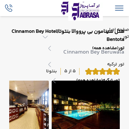
صفحه اصلی
هتل سینامون بی پرووالا بنتوتا|Cinnamon Bey Hotel
تور
Bentota
تور
(مشاهده همه)
Cinnamon Bey Beruwala
تور ترکیه
5 از 5
بنتوتا
تور ترکیه
(مشاهده همه)
تور استانبول
تور آنتالیا
تور آلانیا