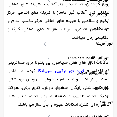
(مشاهده همه)
روباز کودکان، حمام بخار، چتر آفتاب با هزینه های اضافی،
صندلی های آفتاب گیر، ماساژ با هزینه های اضافی، مرکز
تور باتومی
آبگرم و سلامتی با هزینه های اضافی، مرکز تناسب اندام با
تور تفلیس
هزینه های اضافی، سونا با هزینه های اضافی، کارکنان
انگلیسی زبان میباشد.
تور آفریقا
تور آفریقا
(مشاهده همه)
امکانات اتاق های هتل سینامون بی بنتوتا برای مسافرینی
که اقدام به
خرید تور ترکیبی سریلانکا
کرده اند شامل
تور آفریقای جنوبی
دستمال توالت، حوله، حمام یا دوش، سرویس بهداشتی،
تور کنیا
لوازم بهداشتی رایگان، سشوار، دوش، کتری برقی، سوکت
نزدیک تخت، تلویزیون صفحه نمایش تخت، کانال های
تور هند
ماهواره ای، تلفن، امکانات قهوه و چای ساز می باشد.
تور هند