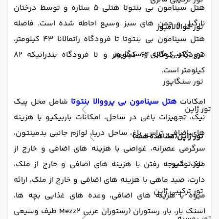
هتل سینامون بی بنتوتا هتلی 5 ستاره و توسط درختان
نارگیل و چمن های سبز وسیع احاطه شده است. فاصله
تور کوالالامپور
هتل سینامون بی بنتوتا تا فرودگاه راتمالانا 43 کیلومتر،
تور ترکیبی مالزی و سنگاپور
فرودگاه کوگالا 64 کیلومتر و تا فرودگاه بندرانیکه 82
کیلومتر است.
تور سنگاپور
امکانات
هتل سینامون بی پرووالا بنتوتا
شامل محل پیک
تور ژاپن
نیک، تجهیزات باغی در ساحل، امکانات باربیکیو با هزینه
های اضافی، تراس، باغ، ساحل دریا، لوازم جانبی بدمینتون،
تور ژاپن
(مشاهده همه)
سرگرمی عصرانه، غواصی با هزینه های اضافی و خارج از
تور توکیو
ملک، شیرجه رفتن با هزینه های اضافی و خارج از ملک،
دارت، صید ماهی با هزینه های اضافی و خارج از ملک، ارائه
تور ترکیبی ژاپن
میوه با هزینه های اضافی، وعده های غذایی بچه ها،
اسنک بار، بار، رستوران (رستوران عربی Mezz2 طیف وسیعی
تور روسیه