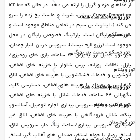
از غذاهای مزه و گریل را ارائه می دهد، در حالی که ICE Ice
Cream Emporium بستنی، شربت و ماست یخ زده را سرو
تور روسیه
(مشاهده همه)
می کند.)، اینترنت بی سیم در تمامی مناطق موجود است و
تور مسکو
هزینه آن رایگان است، پارکینگ خصوصی رایگان در محل
موجود است (رزرو لازم نیست)، سرویس دربان، انبار چمدان،
تور مسکو + سنت پترزبورگ
میز تور، تبدیل ارز، پذیرش 24 ساعته، بازی های رومیزی/
پازل، نظافت روزانه، پرس شلوار با هزینه های اضافی،
تور ویتنام
اتوشویی و خدمات خشکشویی با هزینه های اضافی، اتاق
کنفرانس و رویداد با هزینه های اضافی، دسترسی کلید،
تور ویتنام
(مشاهده همه)
نگهبانی 24 ساعته، خدمات شاتل با هزینه های اضافی،
تور ترکیبی ویتنام
تهویه کننده هوا، سرویس بیداری، اجاره اتومبیل، آسانسور،
پنکه، شاتل فرودگاهی با هزینه های اضافی، اتاق غیر
تور گرجستان
سیگاری، سرویس بیداری/ساعت زنگ دار، سرویس اتاق،
استخر روباز با حوله استخر، صندلی های آفتاب گیر، استخر
تور گرجستان