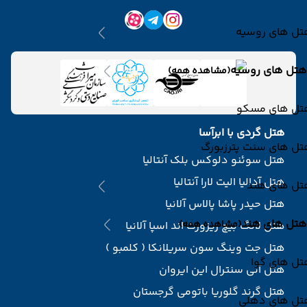
تل های روسیه
هتل های روسیه
(مشاهده همه)
تل های مسکو
هتل گردی با ابرآسا
تل های سنت پترزبورگ
هتل سوئنو دلوکس بلک آنتالیا
هتل آدالیا الیت لارا آنتالیا
تل های هند
هتل حیدر پاشا پالاس آلانیا
هتل های هند
(مشاهده همه)
هتل لانگ بیچ ریزورت اند اسپا آلانیا
هتل جت وینگ سون سریلانکا ( کلمبو )
تل های گوا
هتل آنی سنترال این ایروان
هتل گرند گلوریا باتومی گرجستان
تل های دهلی