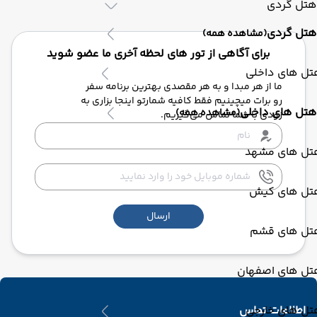
هتل گردی
هتل گردی
(مشاهده همه)
برای آگاهی از تور های لحظه آخری ما عضو شوید
تل های داخلی
ما از هر مبدا و به هر مقصدی بهترین برنامه سفر
رو برات میچینیم فقط کافیه شمارتو اینجا بزاری به
هتل های داخلی
(مشاهده همه)
زودی با شما تماس می‌گیریم.
تل های مشهد
تل های کیش
ارسال
تل های قشم
تل های اصفهان
تل های خارجی
اطلاعات تماس