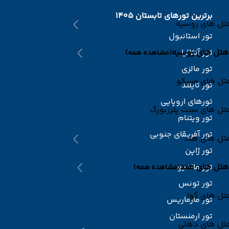
برترین تورهای تابستان 1405
تل های روسیه
تور استانبول
تور آنتالیا
هتل های روسیه
(مشاهده همه)
تور مالزی
تل های مسکو
تور تایلند
تورهای اروپایی
تل های سنت پترزبورگ
تور ویتنام
تور آفریقای جنوبی
تل های هند
تور ژاپن
هتل های هند
تور مالدیو
(مشاهده همه)
تور تونس
تل های گوا
تور مارماریس
تور ارمنستان
تل های دهلی