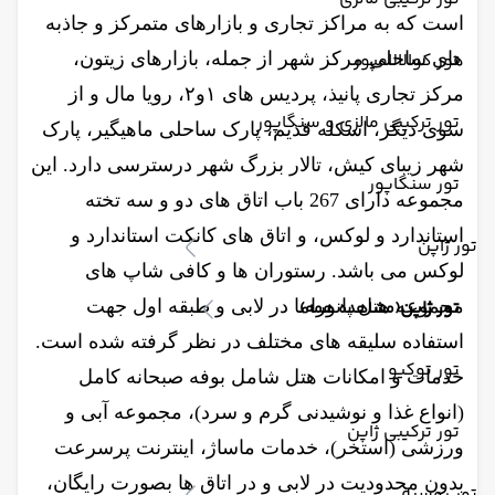
است که به مراکز تجاری و بازارهای متمرکز و جاذبه
تور کوالالامپور
های ساحلی مرکز شهر از جمله، بازارهای زیتون،
مرکز تجاری پانیذ، پردیس های ۱و۲، رویا مال و از
تور ترکیبی مالزی و سنگاپور
سوی دیگر، اسکله قدیم، پارک ساحلی ماهیگیر، پارک
شهر زیبای کیش، تالار بزرگ شهر درسترسی دارد. این
تور سنگاپور
مجموعه دارای 267 باب اتاق های دو و سه تخته
استاندارد و لوکس، و اتاق های کانکت استاندارد و
تور ژاپن
لوکس می باشد. رستوران ها و کافی شاپ های
تور ژاپن
مجموعه هتل پانوراما در لابی و طبقه اول جهت
(مشاهده همه)
استفاده سلیقه های مختلف در نظر گرفته شده است.
تور توکیو
خدمات و امکانات هتل شامل بوفه صبحانه کامل
(انواع غذا و نوشیدنی گرم و سرد)، مجموعه آبی و
تور ترکیبی ژاپن
ورزشی (استخر)، خدمات ماساژ، اینترنت پرسرعت
بدون محدودیت در لابی و در اتاق ها بصورت رایگان،
تور روسیه