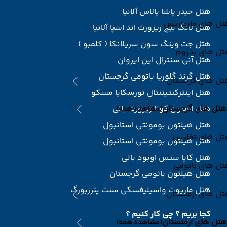
هتل حیدر پاشا پالاس آلانیا
تل های مارماریس
هتل لانگ بیچ ریزورت اند اسپا آلانیا
هتل جت وینگ سون سریلانکا ( کلمبو )
تل های بدروم
هتل آنی سنترال این ایروان
هتل گرند گلوریا باتومی گرجستان
تل های گرجستان
هتل اینترکنتیننتال تورسکایا مسکو
هتل های گرجستان
هتل استون کوتا ریزورت بالی
(مشاهده همه)
هتل هیلتون بومونتی استانبول
تل های تفلیس
هتل هیلتون بومونتی استانبول
هتل کاپا سنس اوبود بالی
تل های باتومی
هتل هیلتون باتومی گرجستان
هتل ماریوت واسیلیفسکی سنت پترزبورگ
تل های ارمنستان
کجا بریم ؟ چی کار کنیم ؟
هتل های ارمنستان
(مشاهده همه)