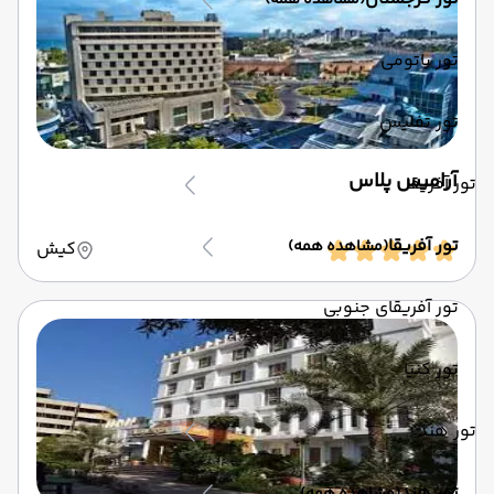
(مشاهده همه)
تور باتومی
تور تفلیس
آرامیس پلاس
تور آفریقا
تور آفریقا
(مشاهده همه)
کیش
تور آفریقای جنوبی
تور کنیا
تور هند
تور هند