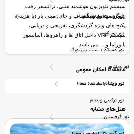
سیستم تلویزیون هوشمند هتلی، ترانسفر رفت
تور روسیه
رایگان، شارژ رایگان آب و چای، مینی بار (با هزینه)،
(مشاهده همه)
پکیج های ویژه گردشگری، تفریحی و دریایی،
تور مسکو
سیستم
VRF
داخل اتاق ها و راهروها، آسانسور
پانوراما و ... می باشد
.
تور مسکو + سنت پترزبورگ
تور ویتنام
فاصله تا امکان عمومی
تور ویتنام
(مشاهده همه)
تور ترکیبی ویتنام
‌هتل‌های مشابه
تور گرجستان
تور گرجستان