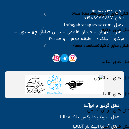
تلفن :
02157738
هتل های خارجی
(مشاهده همه)
تلفن :
02188974787
ایمیل :
info@abrasaparvaz.com
ل های ترکیه
دفتر
تهران – میدان فاطمی - نبش خیابان چهلستون –
مرکزی :
پلاک 2 – طبقه دوم – واحد 201
هتل های ترکیه
(مشاهده همه)
ل های آنتالیا
تل های استانبول
ل های آلانیا
هتل گردی با ابرآسا
تل های کوش آداسی
هتل سوئنو دلوکس بلک آنتالیا
ل های ازمیر
هتل آدالیا الیت لارا آنتالیا