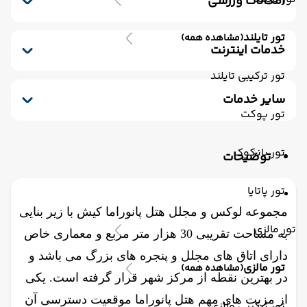
امکانات ورزشی
سرویس ایرانی
نمازخانه
جکوزی
باشگاه بدنسازی
استخر سرپوشیده
تور تایلند
(مشاهده همه)
سونا
خدمات اینترنت
اینترنت بیسیم در لابی (شارژ جداگانه)
اینترنت
تور ترکیبی تایلند
سایر خدمات
تور پوکت
ترانسفر رفت (استقبال)
تور بانکوک
توضیحات
تور پاتایا
مجموعه لوکس و مجلل هتل پانوراما کیش با زیر بنایی
تور مالزی
به مساحت تقریبی 30 هزار متر مربع و معماری خاص
دارای اتاق های مجلل و پنجره های بزرگ می باشد و
تور مالزی
(مشاهده همه)
در بهترین نقطه از مرکز شهر قرار گرفته است. یکی
از مزیت های مهم هتل پانوراما موقعیت دسترسی آن
تور ترکیبی مالزی