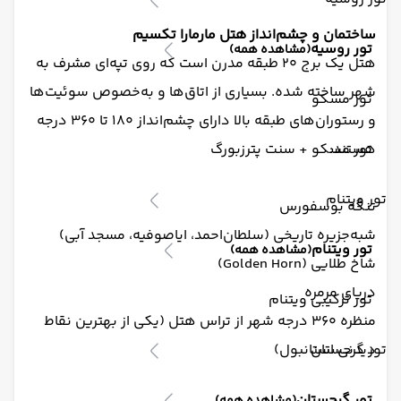
ساختمان و چشم‌انداز هتل مارمارا تکسیم
تور روسیه
(مشاهده همه)
هتل یک برج ۲۰ طبقه مدرن است که روی تپه‌ای مشرف به
شهر ساخته شده. بسیاری از اتاق‌ها و به‌خصوص سوئیت‌ها
تور مسکو
و رستوران‌های طبقه بالا دارای چشم‌انداز ۱۸۰ تا ۳۶۰ درجه
هستند:
تور مسکو + سنت پترزبورگ
تور ویتنام
تنگه بوسفورس
شبه‌جزیره تاریخی (سلطان‌احمد، ایاصوفیه، مسجد آبی)
تور ویتنام
(مشاهده همه)
شاخ طلایی (Golden Horn)
دریای مرمره
تور ترکیبی ویتنام
منظره ۳۶۰ درجه شهر از تراس هتل (یکی از بهترین نقاط
تور گرجستان
دیدنی استانبول)
تور گرجستان