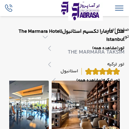
صفحه اصلی
هتل مارمارا تکسیم استانبول|The Marmara Hotel
تور
Istanbul
تور
(مشاهده همه)
THE MARMARA TAKSIM
تور ترکیه
استانبول
تور ترکیه
(مشاهده همه)
تور استانبول
تور آنتالیا
تور آلانیا