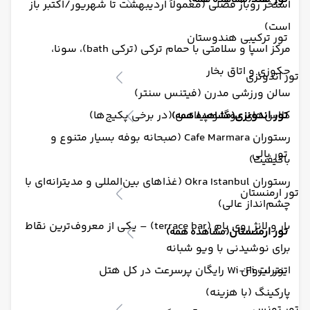
(مشاهده همه)
استخر روباز فصلی (معمولاً اردیبهشت تا شهریور/اکتبر باز
است)
تور ترکیبی هندوستان
مرکز اسپا و سلامتی با حمام ترکی (ترکی bath)، سونا،
جکوزی و اتاق بخار
تور اندونزی
سالن ورزشی مدرن (فیتنس سنتر)
تور اندونزی
کلاس‌های یوگا و پیلاتس (در برخی پکیج‌ها)
(مشاهده همه)
رستوران Cafe Marmara (صبحانه بوفه بسیار متنوع و
تور بالی
باکیفیت)
رستوران Okra Istanbul (غذاهای بین‌المللی و مدیترانه‌ای با
تور ارمنستان
چشم‌انداز عالی)
بار و لانژ روی بام (terrace bar) – یکی از معروف‌ترین نقاط
تور ارمنستان
(مشاهده همه)
برای نوشیدنی با ویو شبانه
اینترنت Wi-Fi رایگان پرسرعت در کل هتل
تور ایروان
پارکینگ (با هزینه)
تور تونس