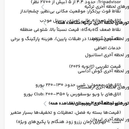
Tripadvisor: حدود ۴.۴ از ۵ (بیش از ۲۷۰۰ نظر)
رهای لحظه آخری ترکیه
نقاط قوت پرتکرار: موقعیت مکانی بی‌نظیر، چشم‌انداز
اتاق‌ها، صبحانه عالی، تمیزی، پرسنل مودب
تورهای لحظه آخری ترکیه
(مشاهده همه)
نقاط ضعف گاه‌به‌گاه: قیمت نسبتاً بالا، شلوغی منطقه
ر لحظه آخری آنتالیا
تکسیم (سروصدا در طبقات پایین)، هزینه پارکینگ و برخی
خدمات اضافی
ر لحظه آخری استانبول
قیمت تقریبی (ژانویه ۲۰۲۶)
ور لحظه آخری کوش آداسی
اتاق‌های معمولی: شبی حدود ۱۳۰–۲۲۰ یورو
رهای لحظه آخری ارمنستان
اتاق‌های با ویو بوسفورس یا Club: ۲۰۰–۳۵۰ یورو
سوئیت‌ها: ۴۰۰ یورو به بالا
تورهای لحظه آخری ارمنستان
(مشاهده همه)
(قیمت‌ها بسته به فصل، تعطیلات و تخفیف‌ها بسیار متغیر
ر لحظه آخری ایروان
است – بهترین زمان رزرو زود هنگام یا پکیج‌های ویژه)