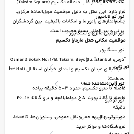
است که دقیقاً در قلب منطقه تکسیم (Taksim Square)
قرار دارد. این هتل به دلیل موقعیت فوق‌العاده مرکزی،
تور کوالالامپور
چشم‌اندازهای پانوراما و امکانات باکیفیت، بین گردشگران
ایرانی و بین‌المللی بسیار محبوب است.
تور ترکیبی مالزی و سنگاپور
موقعیت مکانی هتل مارمارا تکسیم
تور سنگاپور
آدرس: Osmanlı Sokak No: 1/B, Taksim, Beyoğlu, İstanbul
تور ژاپن
دقیقاً بالای میدان تکسیم و ابتدای خیابان استقلال (İstiklal
Caddesi)
تور ژاپن
(مشاهده همه)
فاصله تا مترو تکسیم: حدود ۳–۵ دقیقه پیاده
فاصله تا گالاتاپورت، کاخ دولماباغچه و برج گالاتا: ۱۰–۲۰
تور توکیو
دقیقه
تور ترکیبی ژاپن
دسترسی عالی به حمل‌ونقل عمومی، رستوران‌ها، کافه‌ها،
فروشگاه‌ها و مراکز خرید
تور روسیه