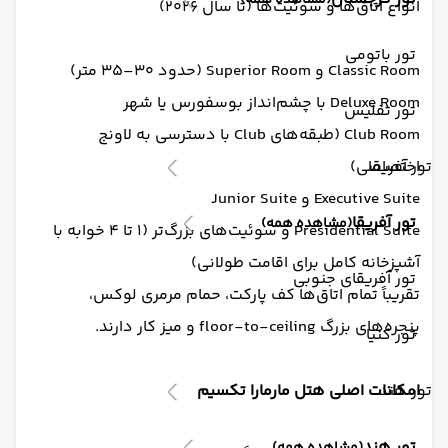
(مشاهده همه)
انواع اتاق‌ها و سوئیت‌ها (تا سال ۲۰۲۶)
تور باتومی
Classic Room و Superior Room (حدود ۳۰–۳۵ متر)
Deluxe Room با چشم‌انداز بوسفورس یا شهر
تور تفلیس
Club Room (طبقه‌های Club با دسترسی به لاونج
تور آفریقا
اختصاصی)
Executive Suite و Junior Suite
تور آفریقا
(مشاهده همه)
Presidential Suite و سوئیت‌های بزرگ‌تر (۱ تا ۴ خوابه با
آشپزخانه کامل برای اقامت طولانی)
تور آفریقای جنوبی
تقریباً تمام اتاق‌ها کف پارکت، حمام مرمری لوکس،
پنجره‌های بزرگ floor-to-ceiling و میز کار دارند.
تور کنیا
تور هند
امکانات اصلی هتل مارمارا تکسیم
تور هند