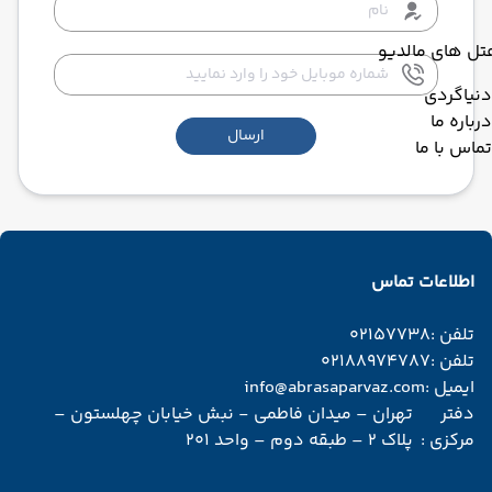
تل های مالدیو
دنیاگردی
درباره ما
ارسال
تماس با ما
اطلاعات تماس
تلفن :
02157738
تلفن :
02188974787
ایمیل :
info@abrasaparvaz.com
دفتر
تهران – میدان فاطمی - نبش خیابان چهلستون –
مرکزی :
پلاک 2 – طبقه دوم – واحد 201