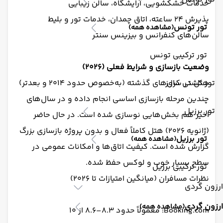
خدمات خشکشویی، آرایشگاه، سالن زیبایی
پذیرش ۲۴ ساعته، اتاق چمدان، خدمات تور و بلیط
تور تونس
(مشاهده همه)
سالن‌های کنفرانس و بیزینس سنتر
تور ترکیبی تونس
وضعیت بازسازی و شرایط فعلی (۲۰۲۶)
تور کشتی کروز
هتل در سال‌های گذشته (به‌خصوص حدود ۲۰۱۴ و بعدتر)
چندین مرحله بازسازی اساسی انجام داده و در سال‌های
تور برزیل
اخیر هم بخش‌هایی نوسازی شده است. در حال حاضر
(ژانویه ۲۰۲۶) هتل کاملاً فعال و بدون پروژه بازسازی بزرگ
تور برزیل
(مشاهده همه)
گزارش شده است. کیفیت اتاق‌ها و امکانات عمومی در
سطح بسیار خوب و لوکس حفظ شده.
تور ترکیبی برزیل
نظرات مسافران (میانگین امتیازات تا ۲۰۲۶)
ارزون گردی
ارزون گردی
(مشاهده همه)
Booking.com: معمولاً حدود ۸.۳–۸.۶ از ۱۰