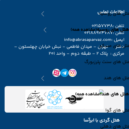
اطلاعات تماس
تل های روسیه
تلفن :
02157738
هتل های روسیه
(مشاهده همه)
تلفن :
02188974787
ایمیل :
info@abrasaparvaz.com
تل های مسکو
دفتر
تهران – میدان فاطمی - نبش خیابان چهلستون –
مرکزی :
پلاک 2 – طبقه دوم – واحد 201
تل های سنت پترزبورگ
تل های هند
هتل های هند
(مشاهده همه)
تل های گوا
هتل گردی با ابرآسا
تل های دهلی