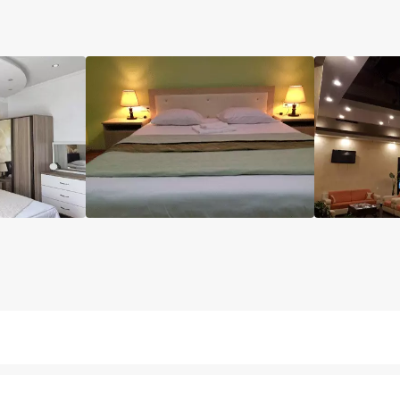
مینی بار رایگان
پارکینگ
کافی شاپ
خشکشویی
صن
انه سنتی
اتاق چمدان