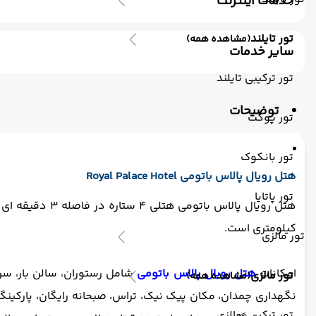
خدمات اینترنت
اینترنت بیسیم رایگان در لابی
اینترنت بیسیم رایگان در اتا
تور تایلند
(مشاهده همه)
سایر خدمات
ترانسفر رفت (استقبال)
اتاق برای سیگاری ها
مکالمه کار
تور ترکیبی تایلند
توضیحات
تور پوکت
تور بانکوک
هتل رویال پالاس باتومی Royal Palace Hotel
تور پاتایا
کیلومتری است.
تور مالزی
امکانات
هتل رویال پالاس باتومی
شامل رستوران، سالن بار، سرویس
تور مالزی
(مشاهده همه)
نگهداری چمدان، مکان پیک نیک، تراس، صبحانه رایگان، پارکینگ 
تور ترکیبی مالزی