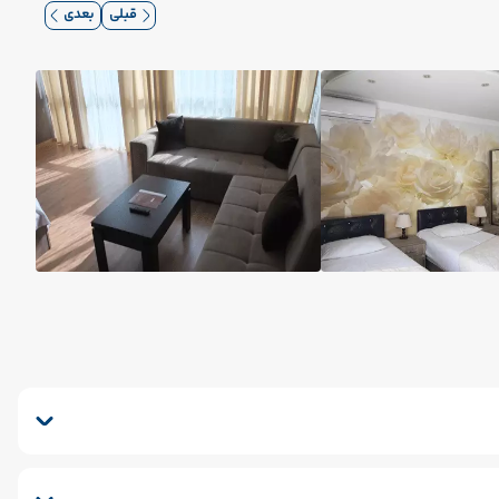
قبلی
بعدی
دوق امانات
سشوار
ماساژ
پذیرش 24 ساعته