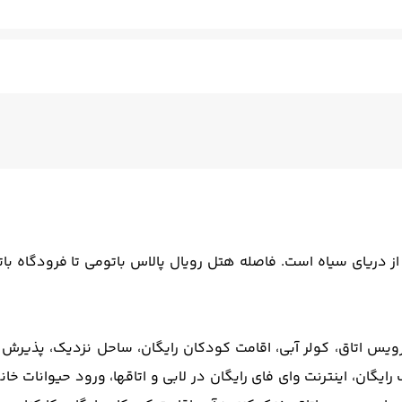
قها
کنان - مسلط به زبان انگلیسی
سالن چند منظوره
فتوکپی
ترا
 اتاق، کولر آبی، اقامت کودکان رایگان، ساحل نزدیک، پذیرش 24 ساعته،
رایگان، اینترنت وای فای رایگان در لابی و اتاقها، ورود حیوانات 