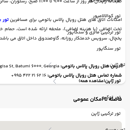
صبحانه رایگان هر روز از ساعت 9:00 تا 11:00 صبح، رستوران، سالن بار، سرویس اتاق، خنک کننده آب، اقامت کودکان رایگان، کارکنان چند زبانه (انگلیسی، گرجی، روسی و ترکی) می باشد.
تور کوالالامپور
امکانات اتاق های هتل رویال پالاس باتومی برای مسافرین
تور ب
تخت اضافی (با هزینه اضافی)، ملحفه ارائه شده است، حمام خص
تور ترکیبی مالزی و سنگاپور
یخچال، سرویس خدمتکار روزانه، گاوصندوق داخل اتاق می باشد.
تور سنگاپور
تور ژاپن
آدرس هتل رویال پالاس باتومی:
JJJ4+4PW, Angisa St, Batumi 6000, Georgia
شماره تماس هتل رویال پالاس باتومی:
16 62 21 422 995+
تور ژاپن
(مشاهده همه)
تور توکیو
فاصله تا امکان عمومی
تور ترکیبی ژاپن
تور روسیه