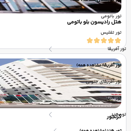
(مشاهده همه)
تور باتومی
هتل رادیسون بلو باتومی
تور تفلیس
تور آفریقا
تور آفریقا
(مشاهده همه)
تور آفریقای جنوبی
تور کنیا
تور هند
گرنجور
تور هند