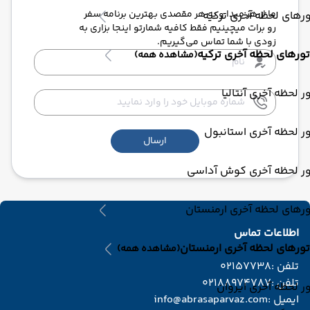
ما از هر مبدا و به هر مقصدی بهترین برنامه سفر
رهای لحظه آخری ترکیه
رو برات میچینیم فقط کافیه شمارتو اینجا بزاری به
زودی با شما تماس می‌گیریم.
تورهای لحظه آخری ترکیه
(مشاهده همه)
ر لحظه آخری آنتالیا
ر لحظه آخری استانبول
ارسال
ور لحظه آخری کوش آداسی
رهای لحظه آخری ارمنستان
اطلاعات تماس
تورهای لحظه آخری ارمنستان
(مشاهده همه)
تلفن :
02157738
تلفن :
02188974787
ر لحظه آخری ایروان
ایمیل :
info@abrasaparvaz.com