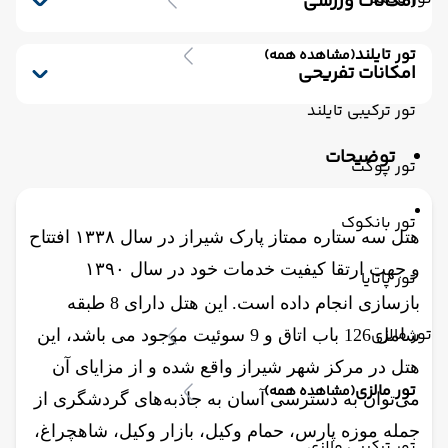
امکانات ورزشی
سرویس ایرانی
نمازخانه
لابی
اتاق چمدان
جکوزی
تور تایلند
(مشاهده همه)
امکانات تفریحی
بیلیارد
تور ترکیبی تایلند
توضیحات
تور پوکت
تور بانکوک
هتل سه ستاره ممتاز پارک شیراز در سال ۱۳۳۸ افتتاح
و جهت ارتقا کیفیت خدمات خود در سال ۱۳۹۰
تور پاتایا
بازسازی انجام داده است.
این هتل دارای 8 طبقه
تور مالزی
شامل 126 باب اتاق و 9 سوئیت موجود می باشد، این
هتل در مرکز شهر شیراز واقع شده و از مزایای آن
تور مالزی
(مشاهده همه)
می‌توان به دسترسی آسان به جاذبه‌های گردشگری از
جمله موزه پارس، حمام وكيل، بازار وكيل، شاهچراغ،
تور ترکیبی مالزی