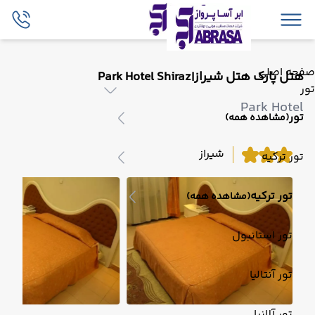
صفحه اصلی
هتل پارک هتل شیراز|Park Hotel Shiraz
تور
Park Hotel
تور
(مشاهده همه)
شیراز
تور ترکیه
تور ترکیه
(مشاهده همه)
تور استانبول
تور آنتالیا
تور آلانیا