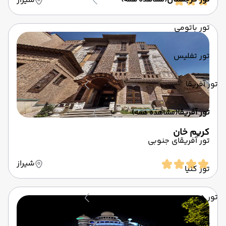
شیراز
(مشاهده همه)
تور باتومی
تور تفلیس
تور آفریقا
تور آفریقا
(مشاهده همه)
کریم خان
تور آفریقای جنوبی
شیراز
تور کنیا
تور هند
تور هند