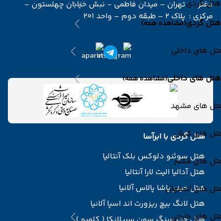
هتل گردی
دفتر
تهران – میدان فاطمی - نبش خیابان چهلستون –
مرکزی :
پلاک 2 – طبقه دوم – واحد 201
هتل گردی
(مشاهده همه)
تل های داخلی
هتل های داخلی
(مشاهده همه)
تل های مشهد
تل های کیش
هتل گردی با ابرآسا
هتل سوئنو دلوکس بلک آنتالیا
تل های قشم
هتل آدالیا الیت لارا آنتالیا
هتل حیدر پاشا پالاس آلانیا
تل های اصفهان
هتل لانگ بیچ ریزورت اند اسپا آلانیا
تل های خارجی
هتل جت وینگ سون سریلانکا ( کلمبو )