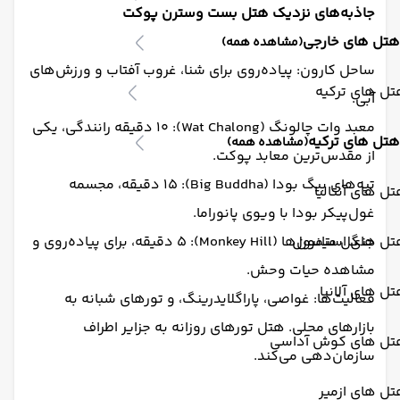
جاذبه‌های نزدیک هتل بست وسترن پوکت
هتل های خارجی
(مشاهده همه)
ساحل کارون: پیاده‌روی برای شنا، غروب آفتاب و ورزش‌های
ل های ترکیه
آبی.
معبد وات چالونگ (Wat Chalong): ۱۰ دقیقه رانندگی، یکی
هتل های ترکیه
(مشاهده همه)
از مقدس‌ترین معابد پوکت.
تپه‌های بیگ بودا (Big Buddha): ۱۵ دقیقه، مجسمه
ل های آنتالیا
غول‌پیکر بودا با ویوی پانوراما.
تل های استانبول
جنگل میمون‌ها (Monkey Hill): ۵ دقیقه، برای پیاده‌روی و
مشاهده حیات وحش.
ل های آلانیا
فعالیت‌ها: غواصی، پاراگلایدرینگ، و تورهای شبانه به
بازارهای محلی. هتل تورهای روزانه به جزایر اطراف
تل های کوش آداسی
سازمان‌دهی می‌کند.
ل های ازمیر