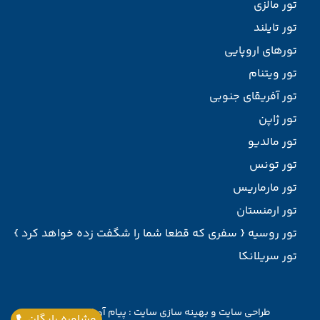
تور مالزی
تور تایلند
تورهای اروپایی
تور ویتنام
تور آفریقای جنوبی
تور ژاپن
تور مالدیو
تور تونس
تور مارماریس
تور ارمنستان
تور روسیه { سفری که قطعا شما را شگفت زده خواهد کرد }
تور سریلانکا
طراحی سایت
و
بهینه سازی سایت
:
پیام آوران پارسیان
مشاوره رایگان