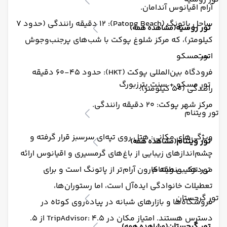
آرام اقیانوس آندامان.
ساحل پاتونگ (Patong Beach): ۱۲ دقیقه رانندگی (حدود ۷
تور روسیه
(مشاهده همه)
کیلومتر)، که مرکز شلوغ پوکت با شب‌های پرجنب‌وجوش
است.
تور مسکو
فرودگاه بین‌المللی پوکت (HKT): حدود ۴۵-۶۰ دقیقه
تور مسکو + سنت پترزبورگ
رانندگی (۵۰ کیلومتر).
مرکز شهر پوکت: ۲۰ دقیقه رانندگی.
تور ویتنام
ویژگی‌های مکانی: هتل روی تپه‌ای سرسبز قرار گرفته و
تور ویتنام
(مشاهده همه)
چشم‌اندازهای زیبایی از باغ‌های گرمسیری و اقیانوس ارائه
تور ترکیبی ویتنام
می‌دهد. منطقه کارون آرام‌تر از پاتونگ است و برای
تعطیلات خانوادگی ایده‌آل است، اما رستوران‌ها،
تور گرجستان
فروشگاه‌ها و بازارهای شبانه در پیاده‌روی کوتاه در
دسترس هستند. امتیاز مکان در TripAdvisor: ۴.۵ از ۵.
تور گرجستان