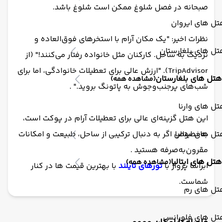
صبحانه در فصل شلوغ ممکن است شلوغ باشد.
ل های ایروان
نظرات اخیر: "یک مکان آرام با استخرهای فوق‌العاده و
ل های بلغارستان
نزدیک به ساحل. کارکنان مثل خانواده رفتار می‌کنند!" (از
TripAdvisor). "ارزش عالی برای تعطیلات خانوادگی، اما برای
هتل های بلغارستان
(مشاهده همه)
شب‌های پرجنب‌وجوش به پاتونگ بروید." .
ل های وارنا
این هتل گزینه‌ای عالی برای تعطیلات آرام در پوکت است،
ل های ایتالیا
به‌خصوص اگر به دنبال ترکیبی از ساحل، طبیعت و امکانات
مقرون‌به‌صرفه هستید .
هتل های ایتالیا
(مشاهده همه)
ابرآسا پرواز با
تورهای تایلند
با بهترین قیمت ها در کنار
شماست.
تل های رم
تل های فلورانس