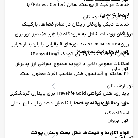
(مشاهده همه)
خدمات مراقبت از پوست. سالن (Fitness Center) با
تجهیزات مدرن.
تور ترکیبی هندوستان
خدمات دیگر: وای‌فای رایگان در تمام فضاها، پارکینگ
تور اندونزی
رایگان، خدمات شاتل به فرودگاه (با هزینه)، میز تور برای
رزرو экскурсияها (مانند تورهای قایقرانی یا بازدید از جزایر
تور اندونزی
(مشاهده همه)
فی‌فی)، و خدمات نگهداری کودک (Babysitting).
امکانات عمومی: لابی با تهویه مطبوع، صرافی ارز، پذیرش
تور بالی
۲۴ ساعته، و آسانسور. هتل مناسب افراد معلول است.
تور ارمنستان
پایداری: هتل گواهی Travelife Gold برای پایداری گردشگری
تور ارمنستان
دارد و تلاش می‌کند زباله‌ها را کاهش دهد و از منابع محلی
(مشاهده همه)
استفاده کند.
تور ایروان
انواع اتاق‌ها و قیمت‌ها هتل بست وسترن پوکت
تور تونس