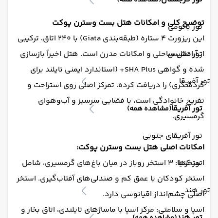
(مشاهده همه)
توضیح کلی و امکانات هتل بست وسترن پوکت
تور باتومی
این ریزورت ۴ ستاره (طبقه‌بندی Giata) با ۲۴۰ اتاق، ترکیبی
تور تفلیس
از آرامش ساحلی و امکانات مدرن است. هتل اخیراً بازسازی
شده و گواهی SHA Plus+ (استاندارد ایمنی تایلند برای
تور آفریقا
گردشگری) را دریافت کرده. تمرکز اصلی روی استراحت و
تفریح خانوادگی است، با فضایی سرسبز و آب‌وهوای
تور آفریقا
(مشاهده همه)
گرمسیری.
تور آفریقای جنوبی
امکانات اصلی هتل بست وسترن پوکت:
تور کنیا
استخرها: ۳ استخر روباز در میان باغ‌های گرمسیری، شامل
استخر کودکان با عمق کم و صندلی‌های آفتاب‌گیری. استخر
تور هند
اصلی چشم‌انداز اقیانوسی دارد.
اسپا و سلامتی: مرکز اسپا با ماساژهای تایلندی، اتاق بخار و
تور هند