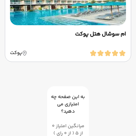
ام سوشال هتل پوکت
پوکت
به این صفحه چه
امتیازی می
دهید؟
میانگین امتیاز 0
از 5 ( از 0 رای )