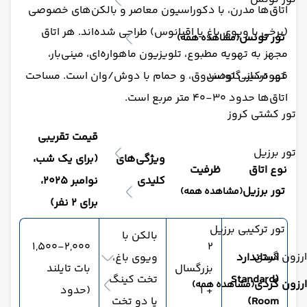
اتاق‌ها مدرن، با دکوراسیون معاصر و بالکن‌های خصوصی
(برخی با ویوی باغ یا اقیانوس) طراحی شده‌اند. هر اتاق
تور تونس
(مشاهده همه)
مجهز به تهویه مطبوع، تلویزیون ماهواره‌ای، مینی‌بار،
تور ترکیبی تونس
قهوه‌ساز، گاوصندوق، و حمام با دوش/وان است. مساحت
اتاق‌ها حدود ۳۰-۴۰ متر مربع است.
تور کشتی کروز
قیمت تقریبی
تور برزیل
ویژگی‌های
(برای یک شب،
نوع اتاق
ظرفیت
کلیدی
نوامبر ۲۰۲۵،
تور برزیل
(مشاهده همه)
برای ۲ نفر)
تور ترکیبی برزیل
بالکن با
۱,۵۰۰-۲,۰۰۰
۲
ارزون گردی
استاندارد
ویوی باغ،
بزرگسال
بات تایلند
(Standard
تخت کینگ
ارزون گردی
(مشاهده همه)
+ ۱
(حدود
Room)
یا دو تخت