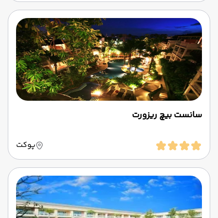
سانست بیچ ریزورت
پوکت