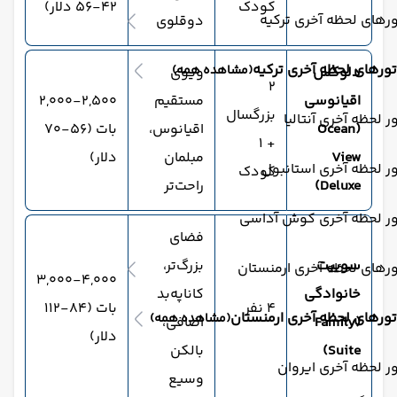
کودک
۴۲-۵۶ دلار)
رهای لحظه آخری ترکیه
دوقلوی
تورهای لحظه آخری ترکیه
(مشاهده همه)
دلوکس
ویوی
۲
اقیانوسی
مستقیم
۲,۰۰۰-۲,۵۰۰
بزرگسال
ر لحظه آخری آنتالیا
(Ocean
اقیانوس،
بات (۵۶-۷۰
+ ۱
View
مبلمان
دلار)
ر لحظه آخری استانبول
کودک
Deluxe)
راحت‌تر
ور لحظه آخری کوش آداسی
فضای
سوییت
بزرگ‌تر،
رهای لحظه آخری ارمنستان
۳,۰۰۰-۴,۰۰۰
خانوادگی
کاناپه‌بد
۴ نفر
بات (۸۴-۱۱۲
تورهای لحظه آخری ارمنستان
(مشاهده همه)
(Family
اضافی،
دلار)
Suite)
بالکن
ر لحظه آخری ایروان
وسیع