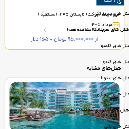
7 شب
ل های سریلانکا
تور تایلند (پوکت) تابستان 1405 (مستقیم)
مرداد 1405
هتل های سریلانکا
(مشاهده همه)
از ۹۵٬۰۰۰٬۰۰۰ تومان + ۱۵۵ دلار
تل های کلمبو
تل های کندی
‌هتل‌های مشابه
ل های بنتوتا
تل های اندونزی
هتل های اندونزی
(مشاهده همه)
ل های بالی