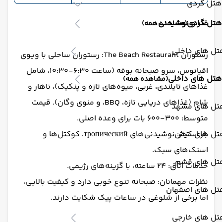
هتل گردی
هتل گردی
غذا و نوشیدنی
(مشاهده همه)
تل های داخلی
رستوران The Beach Restaurant: رستوران ساحلی با ویوی
اقیانوس، سرو صبحانه بوفه (ساعت ۶:۳۰-۱۰:۳۰، شامل
هتل های داخلی
(مشاهده همه)
غذاهای تایلندی، غربی، میوه‌های تازه و پنکیک)، ناهار و
شام (غذاهای دریایی تازه، BBQ، و منوی وگان). قیمت
تل های مشهد
متوسط: ۳۰۰-۶۰۰ بات برای وعده اصلی.
تل های کیش
بار استخر: نوشیدنی‌های тропический، کوکتل‌ها و
اسنک‌های سبک.
تل های قشم
خدمات اتاق: ۲۴ ساعته، با گزینه‌های رژیمی.
نظرات مهمانان: صبحانه تنوع خوبی دارد و کیفیت بالایی،
تل های اصفهان
اما برخی از شلوغی در ساعات پیک شکایت دارند.
تل های خارجی