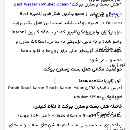
"هتل بست وسترن پوکت"
Best Western Phuket Ocean
Resort
، که یکی از محبوب‌ترین هتل‌های زنجیره Best
تور کوالالامپور
Western در جزیره پوکت تایلند است. این هتل یک ریزورت
تور ترکیبی مالزی و سنگاپور
ساحلی آرام و خانوادگی است که در منطقه کارون (Karon)
واقع شده و به دلیل نزدیکی به ساحل، امکانات مدرن و
تور سنگاپور
قیمت مناسب، گزینه‌ای عالی برای زوج‌ها و خانواده‌ها
محسوب می‌شود.
تور ژاپن
موقعیت مکانی هتل بست وسترن پوکت
تور ژاپن
(مشاهده همه)
آدرس دقیق: 198 Patak Road, Karon Beach, Karon, Muang,
تور توکیو
Phuket 83100, Thailand.
فاصله هتل بست وسترن پوکت تا نقاط کلیدی:
تور ترکیبی ژاپن
ساحل کارون (Karon Beach): فقط ۲۰۰ متر (۶۵۶ فوت)
پیاده‌روی، با دسترسی مستقیم به شن‌های سفید و آب‌های
تور روسیه