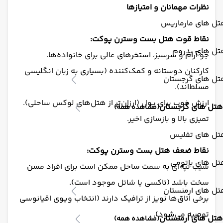
نظرات مهمانان و امتیازها
تل های مارماریس
نقاط قوت هتل بست وسترن پوکت:
تل های بدروم
جو آرام و سرسبز، استخرهای عالی برای خانواده‌ها.
کارکنان دوستانه و کمک‌کننده (بسیاری به زبان انگلیسی
تل های گرجستان
مسلط‌اند).
ارزش خوب برای پول (ارزان‌تر از هتل‌های لوکس ساحلی).
هتل های گرجستان
(مشاهده همه)
تمیزی بالا و بازسازی اخیر.
تل های تفلیس
نقاط ضعف هتل بست وسترن پوکت:
تل های باتومی
شیب تپه‌ای به سمت ساحل ممکن است برای افراد مسن
سخت باشد (تاکسی یا شاتل موجود است).
تل های ارمنستان
برخی اتاق‌ها نویز از ترافیک دارند (انتخاب ویوی اقیانوسی
توصیه می‌شود).
هتل های ارمنستان
(مشاهده همه)