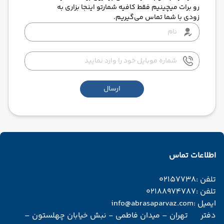
رو برات میچینیم فقط کافیه شمارتو اینجا بزاری به
زودی با شما تماس می‌گیریم.
ارسال
اطلاعات تماس
تلفن :
02157738
تلفن :
02188974787
ایمیل :
info@abrasaparvaz.com
دفتر
تهران – میدان فاطمی - نبش خیابان چهلستون –