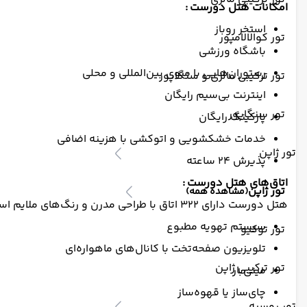
امکانات هتل دورست :
استخر روباز
تور کوالالامپور
باشگاه ورزشی
رستوران‌هایی با منوی بین‌المللی و محلی
تور ترکیبی مالزی و سنگاپور
اینترنت بی‌سیم رایگان
تور سنگاپور
پارکینگ رایگان
خدمات خشکشویی و اتوکشی با هزینه اضافی
تور ژاپن
پذیرش ۲۴ ساعته
اتاق‌های هتل دورست :
تور ژاپن
(مشاهده همه)
هتل دورست دارای ۳۲۲ اتاق با طراحی مدرن و رنگ‌های ملایم است. امکانات اتاق‌ها شامل:
سیستم تهویه مطبوع
تور توکیو
تلویزیون صفحه‌تخت با کانال‌های ماهواره‌ای
تور ترکیبی ژاپن
مینی‌بار
چای‌ساز یا قهوه‌ساز
تور روسیه