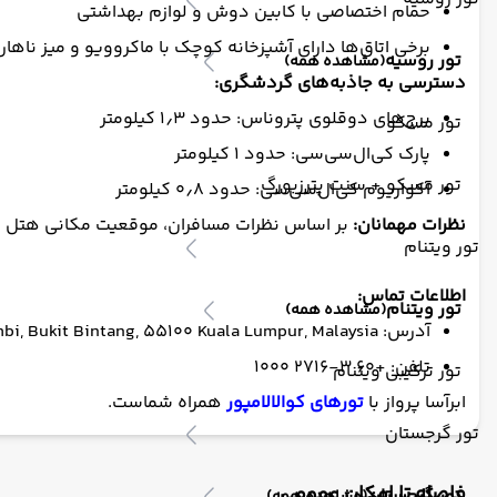
حمام اختصاصی با کابین دوش و لوازم بهداشتی
برخی اتاق‌ها دارای آشپزخانه کوچک با ماکروویو و میز ناه
تور روسیه
(مشاهده همه)
دسترسی به جاذبه‌های گردشگری:
برج‌های دوقلوی پتروناس: حدود ۱٫۳ کیلومتر
تور مسکو
پارک کی‌ال‌سی‌سی: حدود ۱ کیلومتر
تور مسکو + سنت پترزبورگ
آکواریوم کی‌ال‌سی‌سی: حدود ۰٫۸ کیلومتر
نظرات مهمانان:
بر اساس نظرات مسافران، موقعیت مکانی هتل دورست با امتیاز ۸٫۵ از
تور ویتنام
اطلاعات تماس:
تور ویتنام
(مشاهده همه)
آدرس: Jalan Imbi, Bukit Bintang, 55100 Kuala Lumpur, Malaysia
تلفن: +60 3-2716 1000
تور ترکیبی ویتنام
ابرآسا پرواز با
تورهای کوالالامپور
همراه شماست.
تور گرجستان
فاصله تا امکان عمومی
تور گرجستان