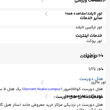
امکانات ورزشی
استخر سرباز
جکوزی
باشگاه بدنسازی
سونا
اسپا
تور تایلند
(مشاهده همه)
سایر خدمات
ترانسفر رفت (استقبال)
اتاق برای سیگاری ها
مکالمه کار
تور ترکیبی تایلند
خدمات اینترنت
تور پوکت
اینترنت
تور بانکوک
توضیحات
تور پاتایا
هتل دورست
تور مالزی
هتل دورست کوالالامپور (
Dorsett Kuala Lumpur
) یک هتل ۵ ستاره در قلب منطقه تجاری بوکیت بینتانگ است که در سال ۱۹۹۷ تأسیس و در سال ۲۰۱۶ بازسازی شده است.
تور مالزی
(مشاهده همه)
موقعیت مکانی هتل دورست :
هتل دورست در نزدیکی مراکز خرید معروفی مانند استار هیل گالری،
تور ترکیبی مالزی