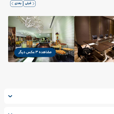
قبلی
بعدی
مشاهده 3 عکس دیگر
ویی
صندوق امانات
کافی شاپ فضای باز
سشوار