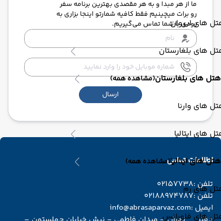
ما از هر مبدا و به هر مقصدی بهترین برنامه سفر
رو برات میچینیم فقط کافیه شمارتو اینجا بزاری به
ل های ایروان
زودی با شما تماس می‌گیریم.
ل های بلغارستان
هتل های بلغارستان
(مشاهده همه)
ارسال
ل های وارنا
ل های ایتالیا
اطلاعات تماس
هتل های ایتالیا
(مشاهده همه)
تلفن :
02157738
تل های رم
تلفن :
02188974787
ایمیل :
info@abrasaparvaz.com
تل های فلورانس
دفتر
تهران – میدان فاطمی - نبش خیابان چهلستون –