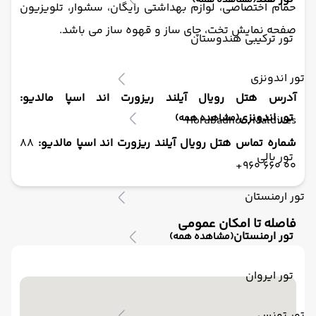
(مشاهده همه)
حمام اختصاصی، لوازم بهداشتی رایگان، سشوار، تلویزیون
صفحه نمایش تخت، چای ساز و قهوه ساز می باشد.
تور ترکیبی هندوستان
تور اندونزی
آدرس هتل رویال آیلند ریزورت اند اسپا مالدیو:
تور اندونزی
(مشاهده همه)
Horubadhoo, Maldives
شماره تماس هتل رویال آیلند ریزورت اند اسپا مالدیو:
88
تور بالی
00 660 960+
تور ارمنستان
فاصله تا امکان عمومی
تور ارمنستان
(مشاهده همه)
تور ایروان
تور تونس