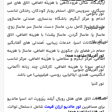
(مشاهده همه)
آرایشگاه، شاتل فرودگاهی با هزینه اضافی، اتاق های غیر
سیگاری، سرویس اتاق، استخر روباز کودکان، رختکن تناسب
تور باتومی
اندام و مرکز آبگرم، باشگاه بدنسازی، صندلی ماساژور،
ماساژ (ماساژ کامل بدن، ماساژ دست، ماساژ سر، ماساژ زوج،
تور تفلیس
ماساژ پا، ماساژ گردن، ماساژ پشت) با هزینه اضافی، اتاق
تور آفریقا
بخار، امکانات اسپا، خدمات زیبایی، صندلی های آفتابگیر،
حمام در فضای باز، جکوزی با هزینه اضافی، ماساژ با هزینه
تور آفریقا
(مشاهده همه)
اضافی، مرکز آبگرم و سلامتی با هزینه اضافی، مرکز تناسب
اندام، سونا با هزینه اضافی، کارکنان چند زبانه (آلمانی،
تور آفریقای جنوبی
انگلیسی، هندی، ایتالیایی، روسی، فیلیپینی) می باشد.
تور کنیا
تور هند
امکانات اتاق های هتل رویال آیلند ریزورت اند اسپا مالدیو
برای مسافرین
تور مالدیو ارزان قیمت
شامل دستمال توالت،
تور هند