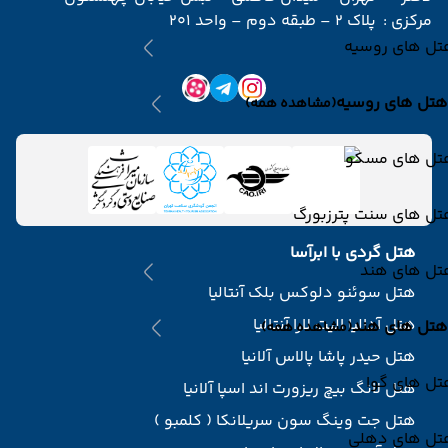
مرکزی :
پلاک 2 – طبقه دوم – واحد 201
تل های روسیه
هتل های روسیه
(مشاهده همه)
تل های مسکو
تل های سنت پترزبورگ
هتل گردی با ابرآسا
تل های هند
هتل سوئنو دلوکس بلک آنتالیا
هتل آدالیا الیت لارا آنتالیا
هتل های هند
(مشاهده همه)
هتل حیدر پاشا پالاس آلانیا
تل های گوا
هتل لانگ بیچ ریزورت اند اسپا آلانیا
هتل جت وینگ سون سریلانکا ( کلمبو )
تل های دهلی