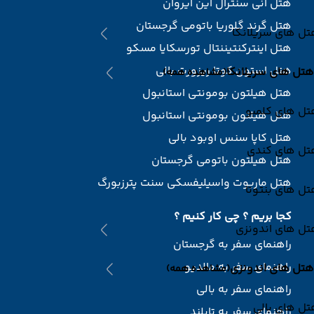
هتل آنی سنترال این ایروان
هتل گرند گلوریا باتومی گرجستان
ل های سریلانکا
هتل اینترکنتیننتال تورسکایا مسکو
هتل استون کوتا ریزورت بالی
هتل های سریلانکا
(مشاهده همه)
هتل هیلتون بومونتی استانبول
تل های کلمبو
هتل هیلتون بومونتی استانبول
هتل کاپا سنس اوبود بالی
تل های کندی
هتل هیلتون باتومی گرجستان
هتل ماریوت واسیلیفسکی سنت پترزبورگ
ل های بنتوتا
کجا بریم ؟ چی کار کنیم ؟
تل های اندونزی
راهنمای سفر به گرجستان
راهنمای سفر به مالدیو
هتل های اندونزی
(مشاهده همه)
راهنمای سفر به بالی
ل های بالی
راهنمای سفر به تایلند