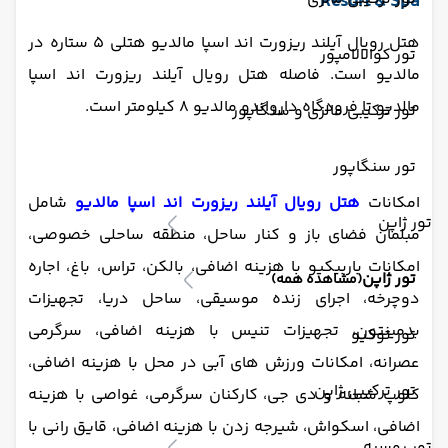
Resort & Spa
هتل رویال آیلند ریزورت اند اسپا مالدیو هتلی 5 ستاره در
تور کوالالامپور
مالدیو است. فاصله هتل رویال آیلند ریزورت اند اسپا
مالدیو تا فرودگاه دارواندو مالدیو 8 کیلومتر است.
تور ترکیبی مالزی و سنگاپور
تور سنگاپور
امکانات
هتل رویال آیلند ریزورت اند اسپا مالدیو
شامل
تور ژاپن
مبلمان فضای باز و کنار ساحل، منطقه ساحلی خصوصی،
امکانات باربیکیو با هزینه اضافی، بالکن، تراس، باغ، اجاره
تور ژاپن
(مشاهده همه)
دوچرخه، اجرای زنده موسیقی، ساحل دریا، تجهیزات
بدمینتون، تجهیزات تنیس با هزینه اضافی، سرگرمی
تور توکیو
عصرانه، امکانات ورزش های آبی در محل با هزینه اضافی،
تور ترکیبی ژاپن
کلوپ شبانه و دی جی، کارکنان سرگرمی، غواصی با هزینه
اضافی، اسکواش، شیرجه زدن با هزینه اضافی، قایق رانی با
تور روسیه