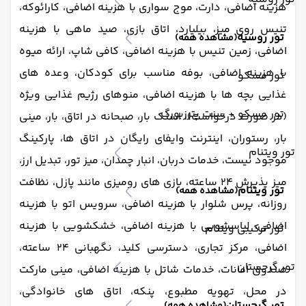
هزینه اضافی، دارت، موج سواری با هزینه اضافی، کارائوکه،
تنیس روی میز، بیلیارد، اتاق بازی، صید ماهی با هزینه
تور روسیه
(مشاهده همه)
اضافی، زمین تنیس با هزینه اضافی، کافی شاپ، ارائه میوه
با هزینه اضافی، بوفه مناسب برای کودکان، وعده های
تور مسکو
غذایی بچه ها با هزینه اضافی، منوهای رژیم غذایی ویژه
تور مسکو + سنت پترزبورگ
(در صورت درخواست)، اسنک بار، صبحانه در اتاق، بار، مینی
بار، رستوران، اینترنت وایفای رایگان در اتاق ها، پارکینگ
تور ویتنام
موجود نیست، خدمات دربان، انبار چمدان، میز تور، تبدیل ارز،
میز پذیرش 24 ساعته، بازی های رومیزی مانند پازل، نظافت
تور ویتنام
(مشاهده همه)
روزانه، پرس شلوار با هزینه اضافی، سرویس اتو با هزینه
اضافی، لباسشویی با هزینه اضافی، خشکشویی با هزینه
تور ترکیبی ویتنام
اضافی، مرکز تجاری، دسترسی کلید، نگهبانی 24 ساعته،
تور گرجستان
صندوق امانات، خدمات شاتل با هزینه اضافی، مینی مارکت
در محل، تهویه مطبوع، پنکه، اتاق های خانوادگی،
تور گرجستان