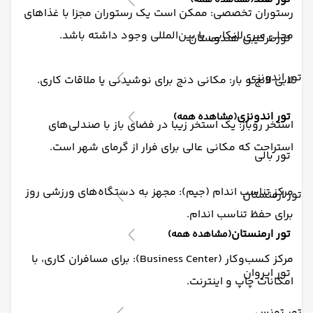
(مشاهده همه)
رستوران تخصصی: ممکن است یک رستوران مجزا با غذاهای
محلی سری‌لانکایی یا بین‌المللی وجود داشته باشد.
تور ترکیبی هندوستان
تور اندونزی
لابی لانج و بار: مکانی دنج برای نوشیدنی یا ملاقات کاری.
تور اندونزی
(مشاهده همه)
استخر روباز: یک استخر زیبا در فضای باز با صندلی‌های
استراحت که مکانی عالی برای فرار از گرمای شهر است.
تور بالی
مرکز تناسب اندام (جیم): مجهز به دستگاه‌های ورزشی روز
تور ارمنستان
برای حفظ تناسب اندام.
تور ارمنستان
(مشاهده همه)
مرکز کسب‌وکار (Business Center): برای مسافران کاری، با
تور ایروان
امکانات چاپ و اینترنت.
تور تونس