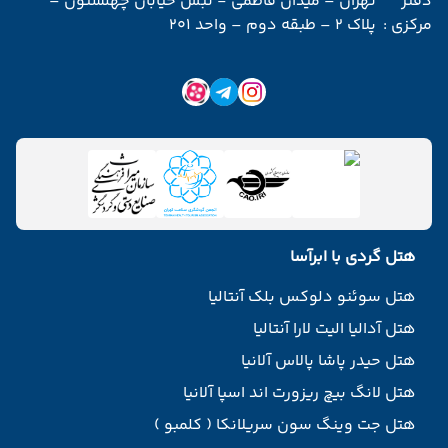
دفتر
تهران – میدان فاطمی - نبش خیابان چهلستون –
مرکزی :
پلاک 2 – طبقه دوم – واحد 201
هتل گردی با ابرآسا
هتل سوئنو دلوکس بلک آنتالیا
هتل آدالیا الیت لارا آنتالیا
هتل حیدر پاشا پالاس آلانیا
هتل لانگ بیچ ریزورت اند اسپا آلانیا
هتل جت وینگ سون سریلانکا ( کلمبو )