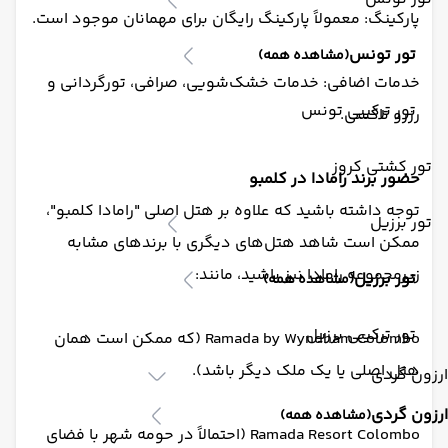
پارکینگ: معمولاً پارکینگ رایگان برای مهمانان موجود است.
تور تونس
(مشاهده همه)
خدمات اضافی: خدمات خشک‌شویی، صرافی، تورگردانی و
تور ترکیبی تونس
رزرو تاکسی.
تور کشتی کروز
حضور برند رامادا در کلمبو
توجه داشته باشید که علاوه بر هتل اصلی "رامادا کلمبو"،
تور برزیل
ممکن است شاهد هتل‌های دیگری با برندهای مشابه
زیرمجموعه رامادا نیز باشید، مانند:
تور برزیل
(مشاهده همه)
تور ترکیبی برزیل
Ramada by Wyndham Colombo (که ممکن است همان
هتل اصلی یا یک ملک دیگر باشد).
ارزون گردی
ارزون گردی
(مشاهده همه)
Ramada Resort Colombo (احتمالاً در حومه شهر با فضای