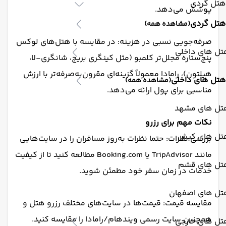
هتل گردی
پوشش می‌دهد.
هتل گردی
(مشاهده همه)
صرفه‌جویی نسبی در هزینه: در مقایسه با هتل‌های لوکس
تل های داخلی
پنج‌ستاره مجلل‌تر کلمبو (مثل کینگری بریج، شانگری-لا،
هیلتون)، رامادا معمولاً گزینه‌ای مقرون‌به‌صرفه‌تر با ارزش
هتل های داخلی
(مشاهده همه)
مناسبی برای پول ارائه می‌دهد.
تل های مشهد
نکات مهم برای رزرو
تل های کیش
بررسی نظرات: حتما نظرات به‌روز مسافران را در سایت‌هایی
مانند TripAdvisor یا Booking.com مطالعه کنید تا از کیفیت
تل های قشم
خدمات در زمان سفر خود مطمئن شوید.
تل های اصفهان
مقایسه قیمت: قیمت‌ها در سایت‌های مختلف رزرو هتل و
همچنین سایت رسمی ویندهام/رامادا را مقایسه کنید.
تل های خارجی