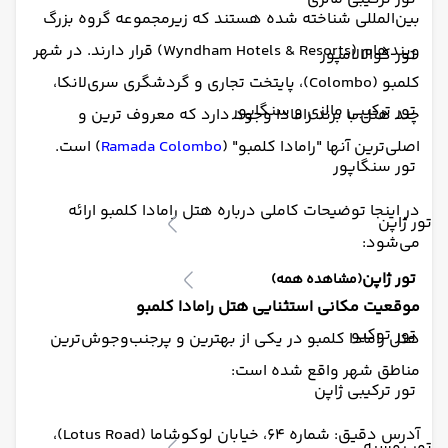
بین‌المللی شناخته شده هستند که زیرمجموعه گروه بزرگ
ویندهام (Wyndham Hotels & Resorts) قرار دارند. در شهر
تور کوالالامپور
کلمبو (Colombo)، پایتخت تجاری و گردشگری سری‌لانکا،
تور ترکیبی مالزی و سنگاپور
چند هتل با برند رامادا وجود دارد که معروف‌ ترین و
اصلی‌ترین آنها "رامادا کلمبو" (
Ramada Colombo
) است.
تور سنگاپور
در اینجا توضیحات کاملی درباره هتل رامادا کلمبو ارائه
تور ژاپن
می‌شود:
تور ژاپن
(مشاهده همه)
موقعیت مکانی استثنایی هتل رامادا کلمبو
تور توکیو
هتل رامادا کلمبو در یکی از بهترین و پرجنب‌وجوش‌ترین
مناطق شهر واقع شده است:
تور ترکیبی ژاپن
آدرس دقیق: شماره ۶۴، خیابان لوکوشاما (Lotus Road)،
تور روسیه