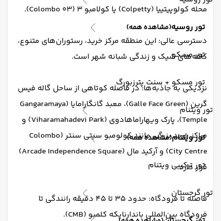
محله کولوپیتییا (Colpetty) یا کولامبو ۳ (Colombo 03).
تور روسیه
(مشاهده همه)
دسترسی عالی: این منطقه مرکز خرید، رستوران‌های متنوع،
تور مسکو
کافه‌های شیک و زندگی شبانه شهر است.
تور مسکو + سنت پترزبورگ
نزدیکی به جاذبه‌ها: در فاصله کوتاهی از ساحل گاله فیس
گرین (Galle Face Green)، معبد گانگارامایا (Gangaramaya
تور ویتنام
Temple)، پارک ویهاراماهادوی (Viharamahadevi Park) و
مراکز خرید بزرگی مانند کولومبو سیتی سنتر (Colombo
تور ویتنام
(مشاهده همه)
City Centre) و آرکید مال (Arcade Independence Square)
تور ترکیبی ویتنام
قرار دارد.
تور گرجستان
فاصله تا فرودگاه: حدود ۳۵ تا ۴۵ دقیقه رانندگی تا
فرودگاه بین‌المللی باندارنایکه کلمبو (CMB).
تور گرجستان