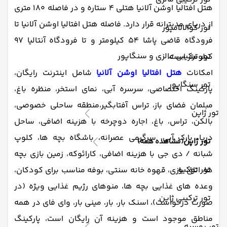
هتل افتالیا اوشن آلانیا هتلی 4 ستاره و در فاصله 180 متری
از دریای مدیترانه قرار دارد. فاصله هتل افتالیا اوشن آلانیا تا
تور کوالالامپور
فرودگاه قاضی پاشا 54 کیلومتر و تا فرودگاه آنتالیا 97
تور ترکیبی مالزی و سنگاپور
کیلومتر است.
امکانات
هتل افتالیا اوشن آلانیا
شامل اینترنت رایگان،
تور سنگاپور
پارکینگ اختصاصی، سرسره آبی، نمای استخر، منظره باغ،
مبلمان فضای باز،
تراس آفتابگیر،منطقه ساحلی خصوصی،
تور ژاپن
بالکن، تراس، باغ، اجاره دوچرخه با هزینه اضافی، ساحل
دریا، پارک آبی، سرگرمی عصرانه، باشگاه بچه ها، کلوپ
تور ژاپن
(مشاهده همه)
شبانه / دی جی با هزینه اضافی، کارائوکه، زمین بازی بچه
تور توکیو
ها، اتاق بازی، قهوه خانه سنتی، بوفه مناسب برای کودکان،
وعده های غذایی بچه ها، منوهای رژیم غذایی ویژه (در
تور ترکیبی ژاپن
صورت درخواست)، اسنک بار، بار، مینی بار، وای فای در همه
مناطق موجود است و هزینه آن رایگان است، پارکینگ
تور روسیه