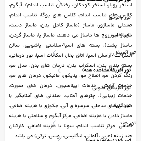
(مشاهده همه)
استخر روباز، استخر کودکان، رختکن تناسب اندام/ آبگرم،
کلاس های تناسب اندام، کلاس های یوگا، تناسب اندام،
تور باتومی
صندلی ماساژور، ماساژ (ماساژ کامل بدن، ماساژ دست،
تور تفلیس
ماساژ سر، زوج ها ماساژ می دهند، ماساژ پا، ماساژ گردن،
ماساژ پشت)، بسته های اسپا/سلامتی، پاشویی، سالن
تور آفریقا
استراحت/آرامش اسپا، اتاق بخار، امکانات اسپا، نور درمانی،
بسته بندی بدن، اسکراب بدن، درمان های بدن، مدل مو،
تور آفریقا
(مشاهده همه)
رنگ کردن مو، اصلاح مو، پدیکور، مانیکور، درمان های مو،
خدمات آرایش، خدمات اپیلاسیون، درمان های صورت،
تور آفریقای جنوبی
خدمات زیبایی)، چترهای آفتاب، صندلی های آفتابگیر یا
تور کنیا
صندلی های ساحلی، سرسره ی آبی، جکوزی با هزینه اضافی،
ماساژ دادن با هزینه اضافی، مرکز آبگرم و سلامتی با هزینه
تور هند
اضافی، مرکز تناسب اندام، سونا با هزینه اضافی، کارکنان
چند زبانه (عربی، آلمانی، انگلیسی، روسی، ترکی) می باشد
تور هند