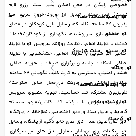
خصوصی رایگان در محل امکان پذیر است (رزرو لازم
نیست)، انبار چمدان، تبدیل ارز، ورود/خروج سریع، میز
تور روسیه
(مشاهده همه)
پذیرش 24 ساعته، کالسکه، وسایل بازی کودکان در فضای
تور مسکو
باز، ففضای بازی سرپوشیده، نگهداری از کودکان/خدمات
کودک با هزینه اضافی، نظافت روزانه، سرویس اتو با هزینه
تور مسکو + سنت پترزبورگ
اضافی، اتو شویی با هزینه اضافی، خشکشویی با هزینه
اضافی، امکانات جلسه و برگزاری ضیافت با هزینه اضافی،
تور ویتنام
هشدار امنیتی، دسترسی به کارت کلید، نگهبانی 24 ساعته،
صندوق امانات، مینی مارکت در محل، سالن استراحت/
تور ویتنام
(مشاهده همه)
تلویزیون مشترک، ضد حساسیت، تهویه مطبوع، سرویس
تور ترکیبی ویتنام
بیداری، کف چوبی یا پارکت، کف کاشی/مرمر، سیستم
گرمایش، عایق صدا، ورودی اختصاصی، نمازخانه / زیارتگاه،
تور گرجستان
اتاق های عایق صدا، اتاق های خانوادگی، آرایشگاه، وسایل
اتو، امکانات برای مهمانان معلول، اتاق های غیر سیگاری،
تور گرجستان