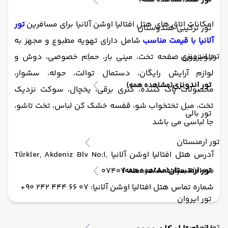
(مشاهده همه)
امکانات اتاق های هتل افتالیا اوشن آلانیا برای مسافرین
تور
تور ترکیبی هندوستان
آلانیا با قیمت مناسب
شامل دارای تهویه مطبوع و مجهز به
تور اندونزی
تلویزیون صفحه تخت، مینی بار، حمام خصوصی، دوش و
لوازم آرایش رایگان، دستمال توالت، حوله، سشوار،
تور اندونزی
(مشاهده همه)
محصولات پاک کننده، کتری برقی، یخچال، سوکت نزدیک
تخت، مبل تختخواب شو، قفسه خشک کن لباس، تخت تاشو،
تور بالی
جا لباسی می باشد
تور ارمنستان
آدرس هتل افتالیا اوشن آلانیا Türkler, Akdeniz Blv No:1,
تور ارمنستان
07407 Alanya/Antalya, Türkiye
(مشاهده همه)
شماره تماس هتل افتالیا اوشن آلانیا: 07 66 444 242 90+
تور ایروان
تور تونس