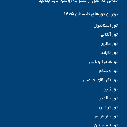
نکاتی که قبل از سفر به روسیه باید بدانید
برترین تورهای تابستان 1405
تور استانبول
تور آنتالیا
تور مالزی
تور تایلند
تورهای اروپایی
تور ویتنام
تور آفریقای جنوبی
تور ژاپن
تور مالدیو
تور تونس
تور مارماریس
تور ارمنستان