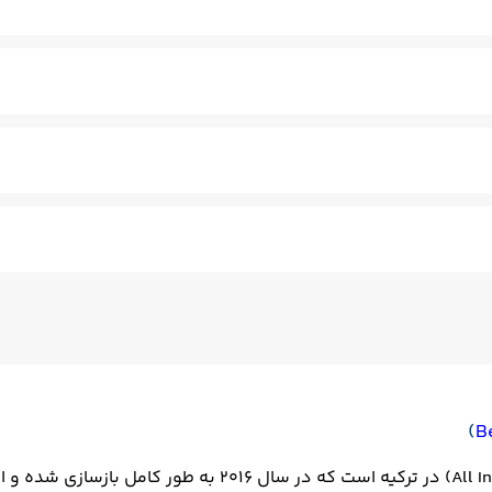
ازی
استخر سرپوشیده
تنیس
سونا
اسپا
سونای بخار
ماس
میشن
نگلیسی
سالن چند منظوره
ترانسفر برگشت (بدرقه)
)
B