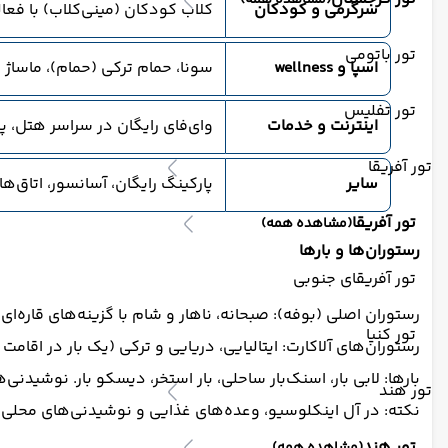
(مشاهده همه)
سرگرمی و کودکان
کلاب کودکان (مینی‌کلاب) با فعا
تور باتومی
اسپا و wellness
سونا، حمام ترکی (حمام)، ماساژ 
تور تفلیس
اینترنت و خدمات
وای‌فای رایگان در سراسر هتل، پذیرش ۲۴ ساعته، صندوق امانات، خشکشویی، اجاره دوچرخه و ماشین، فروش
تور آفریقا
سایر
پارکینگ رایگان، آسانسور، اتاق‌
تور آفریقا
(مشاهده همه)
رستوران‌ها و بارها
تور آفریقای جنوبی
رستوران اصلی (بوفه): صبحانه، ناهار و شام با گزینه‌های قاره‌ای
تور کنیا
رستوران‌های آلاکارت: ایتالیایی، دریایی و ترکی (یک بار در اقامت را
بارها: لابی بار، اسنک‌بار ساحلی، بار استخر، دیسکو بار. نوشیدنی‌های محلی (الکلی 
تور هند
نکته: در آل اینکلوسیو، وعده‌های غذایی و نوشیدنی‌های محلی 
تور هند