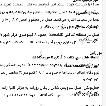
Star) را دریافت کرده است. این گواهینامه نشان‌دهنده تعهد 
و گردشگرانی که به دنبال تعطیلات ساحلی مقرون‌به‌صرفه و پرج
تور کوالالامپور
صدا در شب‌ها اشاره می‌کنند. هتل در مجموع امتیاز ۸.۷ از ۱۰ را در سایت‌هایی مانند Booking.com و TripAdvisor کسب کرده و بیش از ۲۱۴۰ نظر مثبت از مهمانان دریافت کرده است.
تور ترکیبی مالزی و سنگاپور
موقعیت مکانی هتل بیچ کلاب داگانای
تور سنگاپور
است. ساحل هتل دارای پرچم آبی (Blue Flag) است، که نشان‌دهنده کیفیت بالای آب، تمیزی و رعایت استانداردهای زیست‌محیطی است.
تور ژاپن
فاصله هتل بیچ کلاب داگانای تا فرودگاه‌ها:
فرودگاه قاضی‌پاشا-آلانیا (Gazipaşa-Alanya): حدود ۵۰ کیلومتر (۴۵-۶۰ دقیقه رانندگی).
تور ژاپن
(مشاهده همه)
فرودگاه آنتالیا (Antalya): حدود ۱۱۵-۱۱۸ کیلومتر (۲ ساعت رانندگی).
تور توکیو
تور ترکیبی ژاپن
۱۰۰ لیر ترکیه). تاکسی از فرودگاه آنتالیا حدود ۳۰۰-۴۰۰ لیر هزینه دارد.
تور روسیه