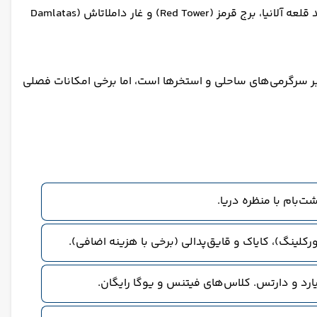
نزدیک هتل، جنگل‌های سرسبز و کوهستانی وجود دارد که برای پیاده‌روی و دوچرخه‌سواری مناسب است. جاذبه‌های گردشگری مانند قلعه آلانیا، برج قرمز (Red Tower) و غار داملاتاش (Damlatas
دهد. تمرکز اصلی بر سرگرمی‌های ساحلی و استخرها است، اما برخی امکانات فصلی
لینگ)، کایاک و قایق‌پدالی (برخی با هزینه اضافی).
یارد و دارتس. کلاس‌های فیتنس و یوگا رایگان.