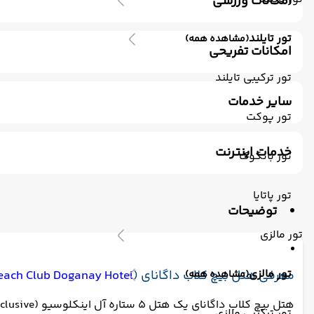
امکانات ورزشی
استخر سرباز
جکوزی
استخر ویژه کودکان
باشگاه بدنس
تور تایلند
(مشاهده همه)
امکانات تفریحی
ساحل اختصاصی
پارک آبی
سالن بازی کودکان
تیم انی
تور ترکیبی تایلند
سایر خدمات
تور پوکت
ترانسفر رفت (استقبال)
مکالمه کارکنان - مسلط به زبان ا
خدمات اینترنت
تور بانکوک
اینترنت
تور پاتایا
توضیحات
تور مالزی
تور مالزی
معرفی هتل بیچ کلاب داگانای (
each Club Doganay Hotel
(مشاهده همه)
تور ترکیبی مالزی