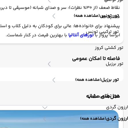
نقاط ضعف (از ۳۰% نظرات): سر و صدای شبانه (موسی
تور تونس
(مشاهده همه)
فعالیت‌ها.
پیشنهاد برای خانواده‌ها: عالی برای کودکان به دلیل کلاب و اس
تور ترکیبی تونس
ابرآسا پرواز با
تورهای آنتالیا
با بهترین قیمت در کنار شماست.
تور کشتی کروز
فاصله تا امکان عمومی
تور برزیل
تور برزیل
(مشاهده همه)
تور ترکیبی برزیل
‌هتل‌های مشابه
ارزون گردی
ارزون گردی
(مشاهده همه)