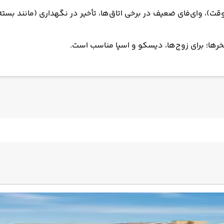
قی تا دیروقت)، وای‌فای ضعیف در برخی اتاق‌ها، تأخیر در نگهداری (مانن
تخرها؛ برای زوج‌ها، دیسکو و اسپا مناسب است.