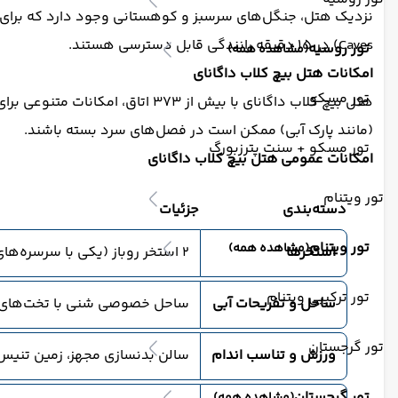
Caves) در ۱۵ دقیقه رانندگی قابل دسترسی هستند.
تور روسیه
(مشاهده همه)
امکانات هتل بیچ کلاب داگانای
تور مسکو
هتل بیچ کلاب داگانای با بیش از
(مانند پارک آبی) ممکن است در فصل‌های سرد بسته باشند.
تور مسکو + سنت پترزبورگ
امکانات عمومی هتل بیچ کلاب داگانای
تور ویتنام
دسته‌بندی
جزئیات
تور ویتنام
(مشاهده همه)
استخرها
۲ استخر روباز (یکی با سرسره‌های آبی کوچک)، ۱ استخر سرپوشیده گرم، استخر کودکان، استخر روی پشت‌بام با منظره دریا.
تور ترکیبی ویتنام
ساحل و تفریحات آبی
ساحل خصوصی شنی با تخت‌های آفتا
تور گرجستان
ورزش و تناسب اندام
سالن بدنسازی مجهز، زمین تنیس، 
تور گرجستان