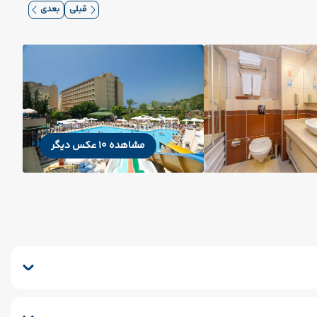
قبلی
بعدی
مشاهده 10 عکس دیگر
یگان
پارکینگ
کافی شاپ
خشکشویی
اق چمدان