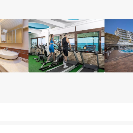
آسانسور
نگهداری بچه
رستوران فضای باز
مینی بار را
یرش 24 ساعته
یخچال
سرویس فرنگی
کافه
بار
لابی
ات