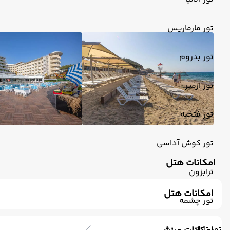
تور مارماریس
تور بدروم
تور ازمیر
تور فتحیه
تور کوش آداسی
امکانات هتل
ترابزون
امکانات هتل
تور چشمه
رستوران
تلویزیون کابلی/ماهواره‌ای
خدمات 24 ساعته در اتاق
صندوق امانات
کافی شاپ فضای باز
سشوار
ماساژ
پذ
تور تایلند