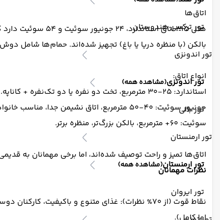
(مشاهده همه)
اتاق‌ها
تور ترکیبی هندوستان
بالکن (با منظره دریا یا باغ) تجهیز شده‌اند. حمام‌ها شامل دوش/وان، سشوار و لوازم بهداشتی هستن
تور اندونزی
انواع اتاق:
تور اندونزی
(مشاهده همه)
استاندارد: ۲۵-۳۰ مترمربع، تخت دو نفره یا دو تک‌نفره + کاناپه.
جونیور سوئیت: ۴۰-۵۰ مترمربع، اتاق نشیمن جدا، مناسب خانواده‌ها.
تور بالی
سوئیت: ۶۰+ مترمربع، بالکن بزرگ‌تر، منظره برتر.
تور ارمنستان
اتاق‌ها تمیز و راحت توصیف شده‌اند، اما برخی مهمانان به قدیمی 
تور ارمنستان
(مشاهده همه)
نظرات مهمانان
تور ایروان
نقاط قوت (از ۷۰% نظرات): غذای متنوع و باکیفیت، ک
اما کامل).
تور تونس