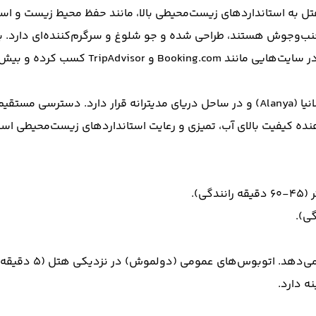
هتل به استانداردهای زیست‌محیطی بالا، مانند حفظ محیط زیست و استف
نب‌وجوش هستند، طراحی شده و جو شلوغ و سرگرم‌کننده‌ای دارد. با
هتل در منطقه کناکلی (Konakli)، حدود ۸ کیلومتری مرکز شهر آلانیا (Alanya) و در ساحل 
حمل‌ونقل: هتل سرویس