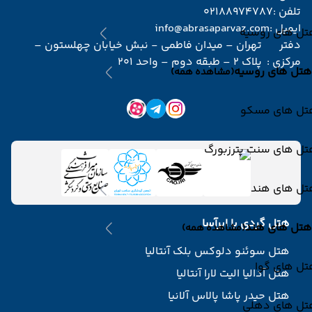
تلفن :
02188974787
ایمیل :
info@abrasaparvaz.com
تل های روسیه
دفتر
تهران – میدان فاطمی - نبش خیابان چهلستون –
مرکزی :
پلاک 2 – طبقه دوم – واحد 201
هتل های روسیه
(مشاهده همه)
تل های مسکو
تل های سنت پترزبورگ
تل های هند
هتل گردی با ابرآسا
هتل های هند
(مشاهده همه)
هتل سوئنو دلوکس بلک آنتالیا
تل های گوا
هتل آدالیا الیت لارا آنتالیا
هتل حیدر پاشا پالاس آلانیا
تل های دهلی