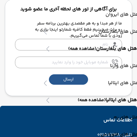
برای آگاهی از تور های لحظه آخری ما عضو شوید
ل های ایروان
ما از هر مبدا و به هر مقصدی بهترین برنامه سفر
رو برات میچینیم فقط کافیه شمارتو اینجا بزاری به
ل های بلغارستان
زودی با شما تماس می‌گیریم.
هتل های بلغارستان
(مشاهده همه)
ل های وارنا
ارسال
ل های ایتالیا
هتل های ایتالیا
(مشاهده همه)
تل های رم
اطلاعات تماس
تل های فلورانس
تلفن :
02157738