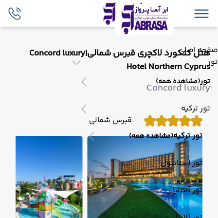
صفحه اصلی
هتل کنکورد لاکچری قبرس شمالی|Concord luxury
تور
Hotel Northern Cyprus
تور
(مشاهده همه)
Concord luxury
تور ترکیه
قبرس شمالی
تور ترکیه
(مشاهده همه)
تور استانبول
تور آنتالیا
تور آلانیا