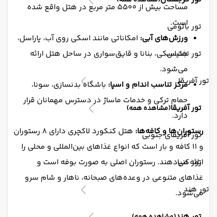
(مشاهده همه)
مساحت بیش از ۵۵۰۰ متر مربع در هتل واقع شده
است.
تور باتومی
ورزش‌های آبی:
امکاناتی مانند اسکی روی آب، پاراسل،
تور تفلیس
جت‌اسکی، بنانا و قایق‌سواری در ساحل هتل ارائه
می‌شود.
تور آفریقا
مرکز تناسب اندام و اسپا:
باشگاه بدنسازی، سونا،
حمام ترکی و خدمات ماساژ در دسترس مهمانان قرار
تور آفریقا
(مشاهده همه)
دارد.
رستوران‌ها و کافه‌ها:
هتل کنکورد لاکچری دارای ۸ رستوران
تور آفریقای جنوبی
و ۱۱ کافه و بار است که انواع غذاهای بین‌المللی و محلی را
تور کنیا
ارائه می‌دهند. رستوران اصلی به صورت بوفه است و
غذاهای متنوعی در وعده‌های صبحانه، ناهار و شام سرو
تور هند
می‌شود.
تور هند