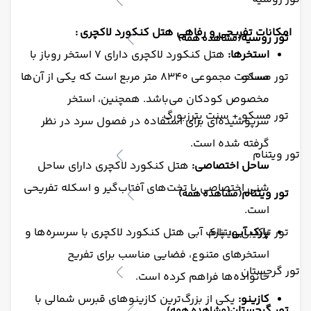
امکانات تفریحی و رفاهی
هتل کنکورد لاکچری
:
تور روسیه
(مشاهده همه)
استخرها:
هتل کنکورد لاکچری دارای ۷ استخر روباز با
تور مسکو
مساحت مجموعی ۸۳۴۰ متر مربع است که یکی از آن‌ها
مخصوص کودکان می‌باشد. همچنین، استخر
تور مسکو + سنت پترزبورگ
سرپوشیده‌ای برای استفاده در فصول سرد در نظر
گرفته شده است.
تور ویتنام
ساحل اختصاصی:
هتل کنکورد لاکچری دارای ساحل
شنی اختصاصی با تخت‌های آفتاب‌گیر و اسکله تفریحی
تور ویتنام
(مشاهده همه)
است.
پارک آبی:
تور ترکیبی ویتنام
پارک آبی هتل کنکورد لاکچری با سرسره‌ها و
استخرهای متنوع، فضایی مناسب برای تفریح
تور گرجستان
خانواده‌ها فراهم کرده است.
کازینو:
یکی از بزرگ‌ترین کازینوهای قبرس شمالی با
تور گرجستان