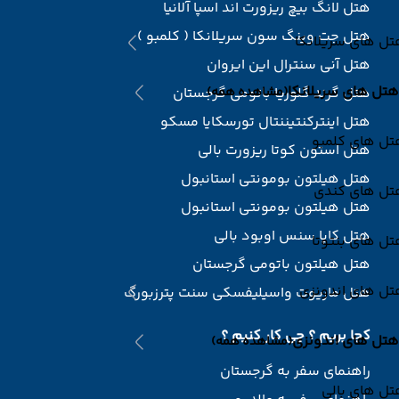
هتل لانگ بیچ ریزورت اند اسپا آلانیا
هتل جت وینگ سون سریلانکا ( کلمبو )
ل های سریلانکا
هتل آنی سنترال این ایروان
هتل های سریلانکا
(مشاهده همه)
هتل گرند گلوریا باتومی گرجستان
هتل اینترکنتیننتال تورسکایا مسکو
تل های کلمبو
هتل استون کوتا ریزورت بالی
هتل هیلتون بومونتی استانبول
تل های کندی
هتل هیلتون بومونتی استانبول
هتل کاپا سنس اوبود بالی
ل های بنتوتا
هتل هیلتون باتومی گرجستان
تل های اندونزی
هتل ماریوت واسیلیفسکی سنت پترزبورگ
کجا بریم ؟ چی کار کنیم ؟
هتل های اندونزی
(مشاهده همه)
راهنمای سفر به گرجستان
ل های بالی