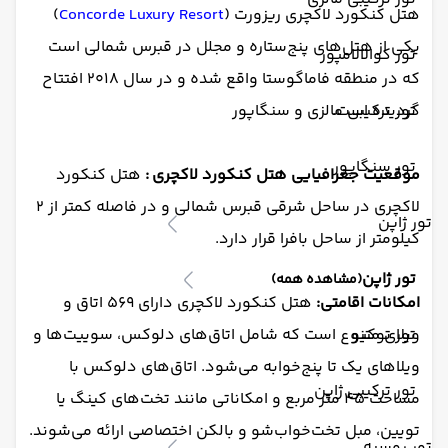
هتل کنکورد لاکچری ریزورت (
Concorde Luxury Resort
)
یکی از هتل‌های پنج‌ستاره و مجلل در قبرس شمالی است
تور کوالالامپور
که در منطقه فاماگوستا واقع شده و در سال ۲۰۱۸ افتتاح
گردیده است.
تور ترکیبی مالزی و سنگاپور
تور سنگاپور
موقعیت جغرافیایی
هتل کنکورد لاکچری
:
هتل کنکورد
لاکچری در ساحل شرقی قبرس شمالی و در فاصله کمتر از ۲
تور ژاپن
کیلومتر از ساحل بافرا قرار دارد.
تور ژاپن
(مشاهده همه)
امکانات اقامتی:
هتل کنکورد لاکچری دارای ۵۶۹ اتاق و
تور توکیو
ویلای متنوع است که شامل اتاق‌های دلوکس، سوییت‌ها و
ویلاهای یک تا پنج‌خوابه می‌شود. اتاق‌های دلوکس با
تور ترکیبی ژاپن
مساحت ۴۵ متر مربع و امکاناتی مانند تخت‌های کینگ یا
تویین، مبل تخت‌خواب‌شو و بالکن اختصاصی ارائه می‌شوند.
تور روسیه