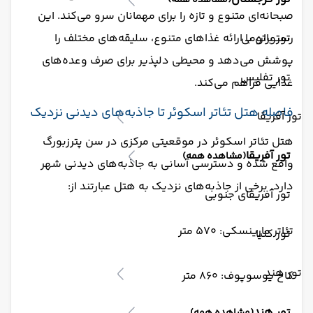
(مشاهده همه)
صبحانه‌ای متنوع و تازه را برای مهمانان سرو می‌کند. این
تور باتومی
رستوران با ارائه غذاهای متنوع، سلیقه‌های مختلف را
پوشش می‌دهد و محیطی دلپذیر برای صرف وعده‌های
تور تفلیس
غذایی فراهم می‌کند. ​
فاصله هتل تئاتر اسکوئر تا جاذبه‌های دیدنی نزدیک
تور آفریقا
هتل تئاتر اسکوئر در موقعیتی مرکزی در سن پترزبورگ
تور آفریقا
(مشاهده همه)
واقع شده و دسترسی آسانی به جاذبه‌های دیدنی شهر
دارد. برخی از جاذبه‌های نزدیک به هتل عبارتند از:​
تور آفریقای جنوبی
تئاتر مارینسکی: ۵۷۰ متر​
تور کنیا
تور هند
کاخ یوسوپوف: ۸۶۰ متر​
تور هند