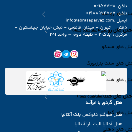
تلفن :
02157738
تلفن :
02188974787
تل های روسیه
ایمیل :
info@abrasaparvaz.com
دفتر
تهران – میدان فاطمی - نبش خیابان چهلستون –
هتل های روسیه
(مشاهده همه)
مرکزی :
پلاک 2 – طبقه دوم – واحد 201
تل های مسکو
تل های سنت پترزبورگ
تل های هند
هتل های هند
(مشاهده همه)
هتل گردی با ابرآسا
تل های گوا
هتل سوئنو دلوکس بلک آنتالیا
هتل آدالیا الیت لارا آنتالیا
تل های دهلی