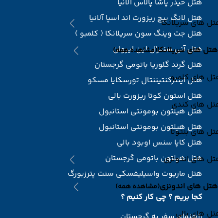
هتل حیدر پاشا پالاس آلانیا
هتل لانگ بیچ ریزورت اند اسپا آلانیا
ل های سریلانکا
هتل جت وینگ سون سریلانکا ( کلمبو )
هتل آنی سنترال این ایروان
هتل های سریلانکا
(مشاهده همه)
هتل گرند گلوریا باتومی گرجستان
تل های کلمبو
هتل اینترکنتیننتال تورسکایا مسکو
هتل استون کوتا ریزورت بالی
تل های کندی
هتل هیلتون بومونتی استانبول
هتل هیلتون بومونتی استانبول
ل های بنتوتا
هتل کاپا سنس اوبود بالی
هتل هیلتون باتومی گرجستان
تل های اندونزی
هتل ماریوت واسیلیفسکی سنت پترزبورگ
هتل های اندونزی
(مشاهده همه)
کجا بریم ؟ چی کار کنیم ؟
ل های بالی
راهنمای سفر به گرجستان