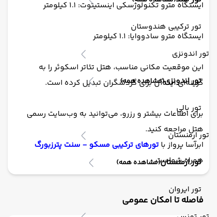
(مشاهده همه)
ایستگاه مترو تکنولوژسکی اینستیتوت: ۱.۱ کیلومتر​
تور ترکیبی هندوستان
ایستگاه مترو سادووایا: ۱.۱ کیلومتر​
تور اندونزی
این موقعیت مکانی مناسب، هتل تئاتر اسکوئر را به
تور اندونزی
(مشاهده همه)
گزینه‌ای ایده‌آل برای گردشگران تبدیل کرده است. ​
تور بالی
برای اطلاعات بیشتر و رزرو، می‌توانید به وب‌سایت رسمی
هتل مراجعه کنید.
تور ارمنستان
ابرآسا پرواز با
تورهای ترکیبی مسکو - سنت پترزبورگ
همراه شماست.
تور ارمنستان
(مشاهده همه)
تور ایروان
فاصله تا امکان عمومی
تور تونس