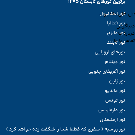
برترین تورهای تابستان 1405
تور استانبول
تل های مالدیو
تور آنتالیا
دنیاگردی
تور مالزی
درباره ما
تماس با ما
تور تایلند
تورهای اروپایی
تور ویتنام
تور آفریقای جنوبی
تور ژاپن
تور مالدیو
تور تونس
تور مارماریس
تور ارمنستان
تور روسیه { سفری که قطعا شما را شگفت زده خواهد کرد }