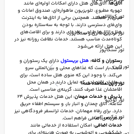
اتاق‌ها
: اتاق‌های هتل دارای امکانات اولیه‌ای مانند
تهویه مطبوع، تلویزیون ماهواره‌ای، صندوق امانات و
تور کوالالامپور
مینی‌بار هستند. همچنین برخی از اتاق‌ها به اینترنت
وای‌فای دسترسی دارند. با توجه به سه‌ستاره بودن
هتل، اتاق‌ها طراحی ساده‌ای دارند و برای اقامت‌های
تور ترکیبی مالزی و سنگاپور
کوتاه‌مدت مناسب هستند. خدمات نظافت روزانه نیز در
این هتل ارائه می‌شود​
تور سنگاپور
رستوران و کافه
:
هتل بریستول
دارای یک رستوران و
تور ژاپن
اسنک‌بار است که غذاهای محلی و بین‌المللی سرو
می‌کند. با وجود این که منوی هتل ساده است، برای
مسافران اقتصادی که تمایل دارند در همان محل
تور ژاپن
(مشاهده همه)
اقامتشان غذا صرف کنند، گزینه‌ی مناسبی است.
پذیرش و خدمات مهمان
: این هتل خدمات پذیرش ۲۴
تور توکیو
ساعته، اتاق چمدان و انبار بار، و سیستم اطفاء حریق
دارد. برای رفاه مهمانان، خدمات ترانسفر فرودگاهی نیز
تور ترکیبی ژاپن
با هزینه‌ی اضافی فراهم است.
خدمات اضافی
: امکان استفاده از خدماتی مانند
خشکشویی و اتوشویی به صورت هزینه‌ای برای
تور روسیه