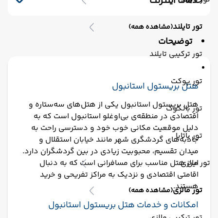
خدمات اینترنت
صندوق امانات
سشوار
ماساژ
اینترنت بیسیم رایگان در لابی
پذیرش 24 ساعته
یخچال
کافه
لابی
تور تایلند
(مشاهده همه)
اینترنت بیسیم رایگان در اتاقها
اتاق چمدان
توضیحات
تور ترکیبی تایلند
تور پوکت
هتل بریستول استانبول
هتل بریستول استانبول یکی از هتل‌های سه‌ستاره و
تور بانکوک
اقتصادی در منطقه‌ی بی‌اوغلو استانبول است که به
دلیل موقعیت مکانی خوب خود و دسترسی راحت به
تور پاتایا
جاذبه‌های گردشگری شهر مانند خیابان استقلال و
میدان تقسیم، محبوبیت زیادی در بین گردشگران دارد.
تور مالزی
این هتل مناسب برای مسافرانی است که به دنبال
اقامتی اقتصادی و نزدیک به مراکز تفریحی و خرید
هستند.
تور مالزی
(مشاهده همه)
امکانات و خدمات هتل بریستول استانبول
تور ترکیبی مالزی