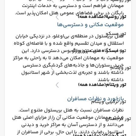
مهمانان فراهم است و دسترسی به خدمات اینترنت
رایگان در برخی فضاهای عمومی هتل امکان‌پذیر است.
تور روسیه
(مشاهده همه)
موقعیت مکانی و دسترسی‌ها
تور مسکو
هتل بریستول در منطقه‌ی بی‌اوغلو، در نزدیکی خیابان
استقلال و میدان تقسیم واقع شده و با فاصله‌ای کوتاه
تور مسکو + سنت پترزبورگ
به ایستگاه‌های مترو و اتوبوس دسترسی دارد. این
موقعیت به مهمانان امکان می‌دهد تا به راحتی به مراکز
خرید، رستوران‌ها و جاذبه‌های گردشگری دسترسی
تور ویتنام
داشته باشند و تجربه‌ی لذت‌بخشی از شهر استانبول
داشته باشند​
تور ویتنام
(مشاهده همه)
بازخورد و نظرات مسافران
تور ترکیبی ویتنام
نظرات مسافران نسبت به هتل بریستول متنوع است.
بیشتر مهمانان موقعیت مکانی آن را از مزایای اصلی هتل
تور گرجستان
می‌دانند و از دسترسی آسان به مراکز خرید و دیدنی
استانبول رضایت دارند. با این حال، برخی از مسافران از
تور گرجستان