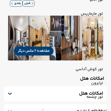
قبلی
بعدی
تور مارماریس
تور بدروم
تور ازمیر
مشاهده 2 عکس دیگر
تور فتحیه
تور کوش آداسی
امکانات هتل
ترابزون
امکانات هتل
تور چشمه
رستوران
تلویزیون کابلی/ماهواره‌ای
آسانسور
مینی بار رایگان
کافی شاپ
خشکشویی
تور تایلند