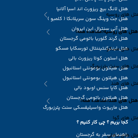
هتل لانگ بیچ ریزورت اند اسپا آلانیا
تل های روسیه
هتل جت وینگ سون سریلانکا ( کلمبو )
هتل آنی سنترال این ایروان
هتل های روسیه
(مشاهده همه)
هتل گرند گلوریا باتومی گرجستان
هتل اینترکنتیننتال تورسکایا مسکو
تل های مسکو
هتل استون کوتا ریزورت بالی
تل های سنت پترزبورگ
هتل هیلتون بومونتی استانبول
هتل هیلتون بومونتی استانبول
تل های هند
هتل کاپا سنس اوبود بالی
هتل هیلتون باتومی گرجستان
هتل های هند
(مشاهده همه)
هتل ماریوت واسیلیفسکی سنت پترزبورگ
تل های گوا
کجا بریم ؟ چی کار کنیم ؟
راهنمای سفر به گرجستان
تل های دهلی