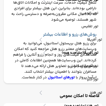
(مشاهده همه)
سطح کیفیت خدمات، سرعت اینترنت و امکانات اتاق‌ها
ناراضی بوده‌اند. بنابراین، این هتل بیشتر برای افرادی
تور باتومی
که به دنبال مکانی مقرون‌به‌صرفه و دسترسی راحت به
شهر هستند، توصیه می‌شود​
تور تفلیس
روش‌های رزرو و اطلاعات بیشتر
تور آفریقا
برای رزرو هتل بریستول استانبول، می‌توانید به
وب‌سایت‌های معتبر رزرو هتل مراجعه کنید که امکان
تور آفریقا
(مشاهده همه)
مشاهده‌ی قیمت‌های روز و انجام رزرو آنلاین را فراهم
کرده‌اند. این وب‌سایت‌ها همچنین اطلاعات کاملی در
تور آفریقای جنوبی
خصوص امکانات و تصاویر هتل ارائه می‌دهند تا
مسافران بتوانند با اطمینان بیشتر انتخاب کنند.
ابرآسا پرواز با
تورهای استانبول
در کنار شماست.
تور کنیا
تور هند
فاصله تا امکان عمومی
تور هند