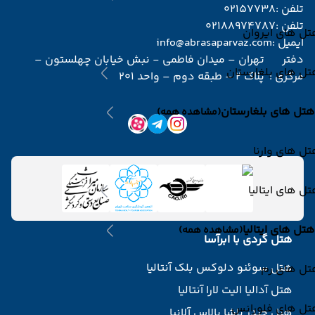
تلفن :
02157738
تلفن :
02188974787
ل های ایروان
ایمیل :
info@abrasaparvaz.com
دفتر
تهران – میدان فاطمی - نبش خیابان چهلستون –
ل های بلغارستان
مرکزی :
پلاک 2 – طبقه دوم – واحد 201
هتل های بلغارستان
(مشاهده همه)
ل های وارنا
ل های ایتالیا
هتل های ایتالیا
(مشاهده همه)
هتل گردی با ابرآسا
هتل سوئنو دلوکس بلک آنتالیا
تل های رم
هتل آدالیا الیت لارا آنتالیا
تل های فلورانس
هتل حیدر پاشا پالاس آلانیا