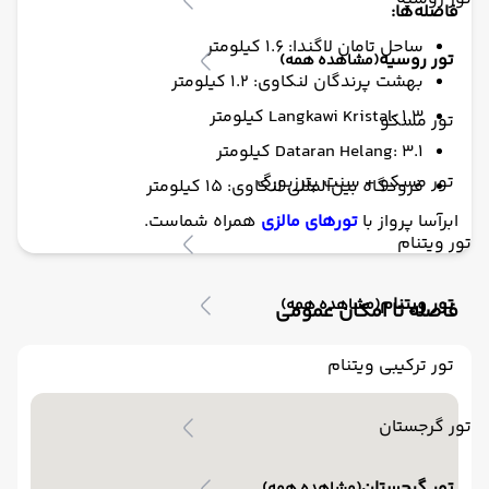
فاصله‌ها:
ساحل تامان لاگندا: ۱.۶ کیلومتر
تور روسیه
(مشاهده همه)
بهشت پرندگان لنکاوی: ۱.۲ کیلومتر
Langkawi Kristal: ۱.۳ کیلومتر
تور مسکو
Dataran Helang: ۳.۱ کیلومتر
تور مسکو + سنت پترزبورگ
فرودگاه بین‌المللی لنکاوی: ۱۵ کیلومتر
ابرآسا پرواز با
تورهای مالزی
همراه شماست.
تور ویتنام
تور ویتنام
(مشاهده همه)
فاصله تا امکان عمومی
تور ترکیبی ویتنام
تور گرجستان
تور گرجستان