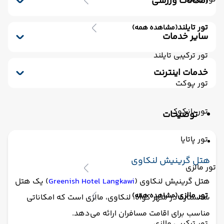
امکانات ورزشی
مینی بار رایگان
کافی شاپ
خشکشویی
استخر سرباز
صندوق امانات
سشوار
پذیرش 24 ساعته
تور تایلند
(مشاهده همه)
یخچال
سایر خدمات
ترانسفر رفت (استقبال)
اتاق برای سیگاری ها
تور ترکیبی تایلند
مکالمه کارکنان - مسلط به زبان انگلیسی
خدمات اینترنت
ترانسفر برگشت (بدرقه)
تور پوکت
اینترنت
تور بانکوک
توضیحات
تور پاتایا
هتل گرینیش لنکاوی
تور مالزی
هتل گرینیش لنکاوی (
Greenish Hotel Langkawi
) یک هتل
تور مالزی
(مشاهده همه)
سه‌ستاره در شهر کوآه، لنکاوی، مالزی است که امکاناتی
مناسب برای اقامت مسافران ارائه می‌دهد.
تور ترکیبی مالزی