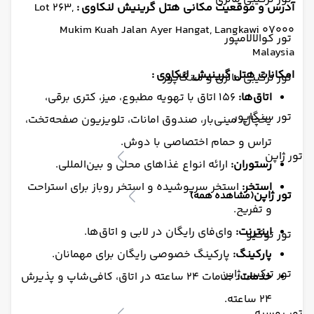
آدرس و موقعیت مکانی
هتل گرینیش لنکاوی
:
Lot 263,
Mukim Kuah Jalan Ayer Hangat, Langkawi 07000
تور کوالالامپور
Malaysia
امکانات هتل گرینیش لنکاوی :
تور ترکیبی مالزی و سنگاپور
اتاق‌ها:
۱۵۶ اتاق با تهویه مطبوع، میز، کتری برقی،
تور سنگاپور
یخچال، مینی‌بار، صندوق امانات، تلویزیون صفحه‌تخت،
تراس و حمام اختصاصی با دوش.
تور ژاپن
رستوران:
ارائه انواع غذاهای محلی و بین‌المللی.
استخر:
استخر سرپوشیده و استخر روباز برای استراحت
تور ژاپن
(مشاهده همه)
و تفریح.
اینترنت:
وای‌فای رایگان در لابی و اتاق‌ها.
تور توکیو
پارکینگ:
پارکینگ خصوصی رایگان برای مهمانان.
تور ترکیبی ژاپن
خدمات:
خدمات ۲۴ ساعته در اتاق، کافی‌شاپ و پذیرش
۲۴ ساعته.
تور روسیه