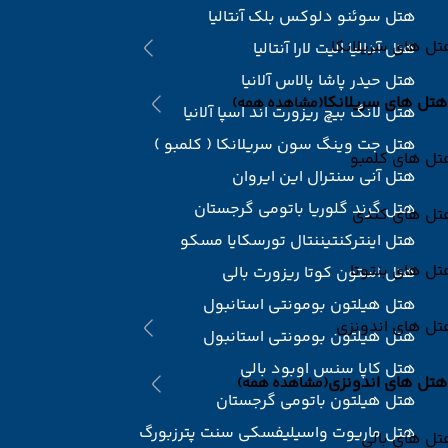
هتل سوئنو دلوکس بلک آنتالیا
ل های سریلانکا
هتل آدالیا الیت لارا آنتالیا
هتل حیدر پاشا پالاس آلانیا
هتل های سریلانکا
(مشاهده همه)
هتل لانگ بیچ ریزورت اند اسپا آلانیا
هتل جت وینگ سون سریلانکا ( کلمبو )
تل های کلمبو
هتل آنی سنترال این ایروان
هتل گرند گلوریا باتومی گرجستان
تل های کندی
هتل اینترکنتیننتال تورسکایا مسکو
ل های بنتوتا
هتل استون کوتا ریزورت بالی
هتل هیلتون بومونتی استانبول
تل های اندونزی
هتل هیلتون بومونتی استانبول
هتل کاپا سنس اوبود بالی
هتل های اندونزی
(مشاهده همه)
هتل هیلتون باتومی گرجستان
هتل ماریوت واسیلیفسکی سنت پترزبورگ
ل های بالی