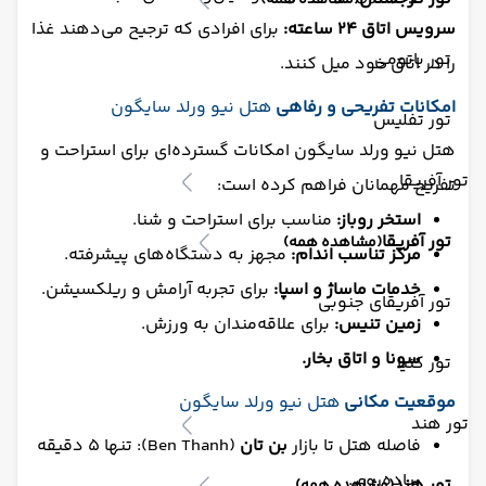
(مشاهده همه)
سرویس اتاق 24 ساعته:
برای افرادی که ترجیح می‌دهند غذا
تور باتومی
را در اتاق خود میل کنند.
امکانات تفریحی و رفاهی
هتل نیو ورلد سایگون
تور تفلیس
هتل نیو ورلد سایگون امکانات گسترده‌ای برای استراحت و
تور آفریقا
تفریح مهمانان فراهم کرده است:
استخر روباز:
مناسب برای استراحت و شنا.
تور آفریقا
(مشاهده همه)
مرکز تناسب اندام:
مجهز به دستگاه‌های پیشرفته.
خدمات ماساژ و اسپا:
برای تجربه آرامش و ریلکسیشن.
تور آفریقای جنوبی
زمین تنیس:
برای علاقه‌مندان به ورزش.
سونا و اتاق بخار.
تور کنیا
موقعیت مکانی
هتل نیو ورلد سایگون
تور هند
فاصله هتل تا بازار
بن تان
(Ben Thanh): تنها 5 دقیقه
پیاده‌روی.
تور هند