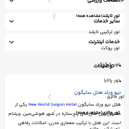
امکانات ورزشی
رستوران فضای باز
مینی بار رایگان
پارکینگ
استخر سرباز
جکوزی
باشگاه بدنسازی
سونا
کافی شاپ
خشکشویی
صندوق امانات
تور تایلند
(مشاهده همه)
اسپا
کافی شاپ فضای باز
سشوار
ماساژ
سایر خدمات
پذیرش 24 ساعته
یخچال
کافه
اتاق چمدان
ترانسفر رفت (استقبال)
اتاق برای سیگاری ها
تور ترکیبی تایلند
مکالمه کارکنان - مسلط به زبان انگلیسی
خدمات اینترنت
سالن چند منظوره
ترانسفر برگشت (بدرقه)
تور پوکت
اینترنت
تور بانکوک
توضیحات
تور پاتایا
نیو ورلد هتل سایگون
تور مالزی
هتل نیو ورلد سایگون
New World Saigon Hotel
یکی از
تور مالزی
(مشاهده همه)
مشهورترین هتل‌های پنج‌ستاره در شهر هوشی‌مین، ویتنام
است. این هتل با ترکیب معماری مدرن، امکانات رفاهی
تور ترکیبی مالزی