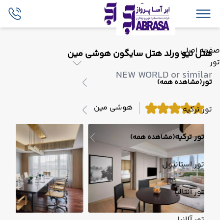
صفحه اصلی
هتل نیو ورلد هتل سایگون هوشی مین
تور
NEW WORLD or similar
تور
(مشاهده همه)
هوشی مین
تور ترکیه
تور ترکیه
(مشاهده همه)
تور استانبول
تور آنتالیا
تور آلانیا