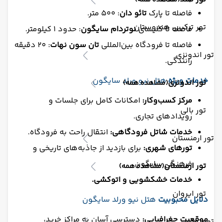
(مشاهده همه)
فاصله تا پارک
تائو دان
: 500 متر.
تور ترکیبی هندوستان
فاصله تا کلیسای
نوتردام سایگون
: حدود 1 کیلومتر.
فاصله تا فرودگاه بین‌المللی
تان سون نهات
: 20 دقیقه
تور اندونزی
رانندگی.
خدمات ویژه
هتل نیو ورلد سایگون
تور اندونزی
(مشاهده همه)
مرکز کسب‌وکار:
امکانات کامل برای جلسات و
تور بالی
رویدادهای تجاری.
خدمات شاتل فرودگاهی:
انتقال راحت به فرودگاه.
تور ارمنستان
تورهای شهری:
برای بازدید از جاذبه‌های تاریخی و
فرهنگی سایگون.
تور ارمنستان
(مشاهده همه)
خدمات خشکشویی و اتوکشی.
تور ایروان
دلایل محبوبیت
هتل نیو ورلد سایگون
موقعیت جغرافیایی:
دسترسی آسان به مراکز خرید،
تور تونس