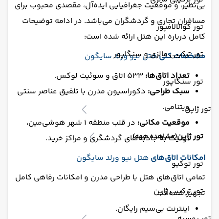
بی‌نظیر، و موقعیت جغرافیایی ایده‌آل، مقصدی محبوب برای
مسافران تجاری و گردشگران می‌باشد. در ادامه توضیحات
تور کوالالامپور
کامل درباره این هتل ارائه شده است:
تور ترکیبی مالزی و سنگاپور
مشخصات کلی
هتل نیو ورلد سایگون
تعداد اتاق‌ها:
533 اتاق و سوئیت لوکس.
تور سنگاپور
سبک طراحی:
دکوراسیون مدرن با تلفیق عناصر سنتی
ویتنامی.
تور ژاپن
موقعیت مکانی:
در قلب منطقه 1 شهر هوشی‌مین،
تور ژاپن
(مشاهده همه)
نزدیک به جاذبه‌های گردشگری و مراکز خرید.
امکانات اتاق‌های
هتل نیو ورلد سایگون
تور توکیو
تمامی اتاق‌های هتل با طراحی مدرن و امکانات رفاهی کامل
تور ترکیبی ژاپن
تجهیز شده‌اند:
اینترنت بی‌سیم رایگان.
تور روسیه