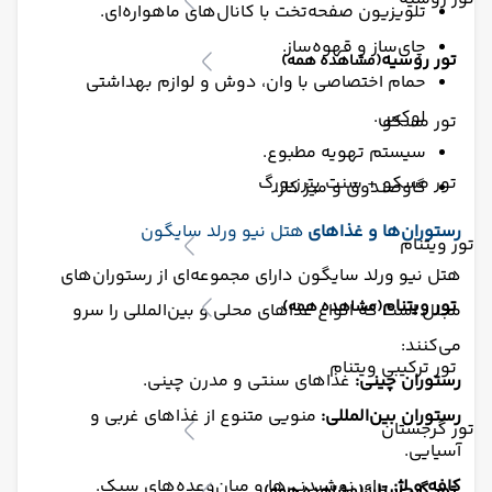
تلویزیون صفحه‌تخت با کانال‌های ماهواره‌ای.
چای‌ساز و قهوه‌ساز.
تور روسیه
(مشاهده همه)
حمام اختصاصی با وان، دوش و لوازم بهداشتی
لوکس.
تور مسکو
سیستم تهویه مطبوع.
تور مسکو + سنت پترزبورگ
گاوصندوق و میز کار.
رستوران‌ها و غذاهای
هتل نیو ورلد سایگون
تور ویتنام
هتل نیو ورلد سایگون دارای مجموعه‌ای از رستوران‌های
تور ویتنام
(مشاهده همه)
مجلل است که انواع غذاهای محلی و بین‌المللی را سرو
می‌کنند:
تور ترکیبی ویتنام
رستوران چینی:
غذاهای سنتی و مدرن چینی.
رستوران بین‌المللی:
منویی متنوع از غذاهای غربی و
تور گرجستان
آسیایی.
کافه و لژ:
برای نوشیدنی‌ها و میان‌وعده‌های سبک.
تور گرجستان