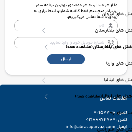
ما از هر مبدا و به هر مقصدی بهترین برنامه سفر
رو برات میچینیم فقط کافیه شمارتو اینجا بزاری به
ل های ایروان
زودی با شما تماس می‌گیریم.
ل های بلغارستان
هتل های بلغارستان
(مشاهده همه)
ارسال
ل های وارنا
ل های ایتالیا
هتل های ایتالیا
(مشاهده همه)
اطلاعات تماس
تلفن :
02157738
تل های رم
تلفن :
02188974787
ایمیل :
info@abrasaparvaz.com
تل های فلورانس