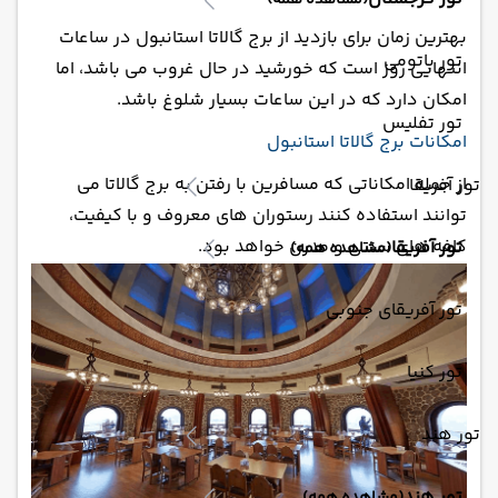
(مشاهده همه)
بهترین زمان برای بازدید از برج گالاتا استانبول در ساعات
تور باتومی
انتهایی روز است که خورشید در حال غروب می باشد، اما
امکان دارد که در این ساعات بسیار شلوغ باشد.
تور تفلیس
امکانات برج گالاتا استانبول
از جمله امکاناتی که مسافرین با رفتن به برج گالاتا می
تور آفریقا
توانند استفاده کنند رستوران های معروف و با کیفیت،
کافه های سنتی و مدرن خواهد بود.
تور آفریقا
(مشاهده همه)
تور آفریقای جنوبی
تور کنیا
تور هند
تور هند