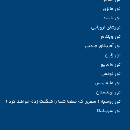
تور مالزی
تور تایلند
تورهای اروپایی
تور ویتنام
تور آفریقای جنوبی
تور ژاپن
تور مالدیو
تور تونس
تور مارماریس
تور ارمنستان
تور روسیه { سفری که قطعا شما را شگفت زده خواهد کرد }
تور سریلانکا