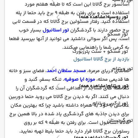
آسانسور برج گالاتا این است که تا طبقه هفتم مورد
استفاده است و برای رفتن به طبقه 9 برج باید حتما از پله
تور روسیه
(مشاهده همه)
استفاده کنید. رفتار مسئولین برج گالاتا که در قسمت لابی
برج حضور دارند با گردشگران
تور استانبول
بسیار خوب
تور مسکو
است، پس اگر سوالی داشتید می توانید از آنها بپرسید قطعا
به گرمی شما را راهنمایی میکنند.
تور مسکو + سنت پترزبورگ
بازدید از برج گالاتا استانبول
تور ویتنام
تماشای دریای مرمره،
مسجد سلطان احمد
،
فضای سبز و خانه
ها قدیمی محله،
موزه ایا صوفیه
، تنگه بسفر، گنبد و
تور ویتنام
(مشاهده همه)
گلدسته های مساجد از اهدافی است که گردشگران آن را
دنبال می کنند. اگر به دیدن برج گالاتا می روید حتما دوربین
تور ترکیبی ویتنام
عکاسی با خود به همراه داشته باشید چرا که بهترین مکان
برای دیدن جاذبه های گردشگری یاد شده در بالا همین برج
تور گرجستان
گالاتا استانبول است. برای رفتن به طبقه 9 که بر روی
رستوران برج گالاتا قرار دارد باید حتما بلیط تهیه نمایید.
تور گرجستان