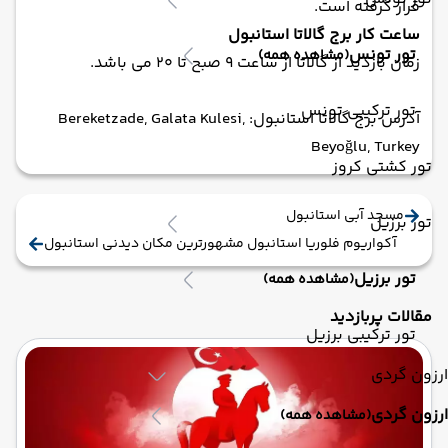
قرار گرفته است.
ساعت کار برج گالاتا استانبول
تور تونس
(مشاهده همه)
زمان بازدید از گالاتا از ساعت 9 صبح تا 20 می باشد.
تور ترکیبی تونس
آدرس برج گالاتا استانبول: Bereketzade, Galata Kulesi,
Beyoğlu, Turkey
تور کشتی کروز
مسجد آبی استانبول
تور برزیل
آکواریوم فلوریا استانبول مشهورترین مکان دیدنی استانبول
تور برزیل
(مشاهده همه)
مقالات پربازدید
تور ترکیبی برزیل
ارزون گردی
ارزون گردی
(مشاهده همه)