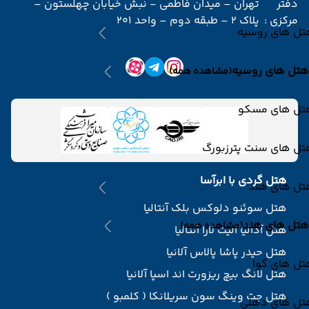
دفتر
تهران – میدان فاطمی - نبش خیابان چهلستون –
مرکزی :
پلاک 2 – طبقه دوم – واحد 201
تل های روسیه
هتل های روسیه
(مشاهده همه)
تل های مسکو
تل های سنت پترزبورگ
هتل گردی با ابرآسا
تل های هند
هتل سوئنو دلوکس بلک آنتالیا
هتل های هند
(مشاهده همه)
هتل آدالیا الیت لارا آنتالیا
هتل حیدر پاشا پالاس آلانیا
تل های گوا
هتل لانگ بیچ ریزورت اند اسپا آلانیا
هتل جت وینگ سون سریلانکا ( کلمبو )
تل های دهلی