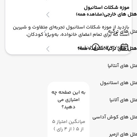
موزه شکلات استانبول
هتل های خارجی
(مشاهده همه)
بازدید از موزه شکلات استانبول تجربه‌ای متفاوت و شیرین
ل های ترکیه
است که برای تمام اعضای خانواده، به‌ویژه کودکان،
خاطره‌انگیز خواهد بود. با برنامه‌ریزی مناسب و استفاده از
1403/12/01
2 دقیقه
هتل های ترکیه
(مشاهده همه)
تورهای استانبول، می‌توانید سفری لذت‌بخش و به‌یادماندنی
را در نوروز ۱۴۰۴ تجربه کنید.
ل های آنتالیا
تل های استانبول
به این صفحه چه
امتیازی می
ل های آلانیا
دهید؟
تل های کوش آداسی
میانگین امتیاز 5
از 5 ( از 4 رای )
ل های ازمیر