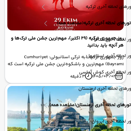
رهای لحظه آخری ترکیه
تورهای لحظه آخری ترکیه
(مشاهده همه)
روز جمهوری ترکیه (29 اکتبر)، مهم‌ترین جشن ملی ترک‌ها و
ر لحظه آخری آنتالیا
هر آنچه باید بدانید
ر لحظه آخری استانبول
روز جمهوری ترکیه (به ترکی استانبولی: Cumhuriyet
Bayramı) مهم‌ترین و باشکوه‌ترین جشن ملی ترکیه است که
هر ساله در ۲۹ اکتبر برگزار می‌شود. این روز سالگرد تأسیس
ور لحظه آخری کوش آداسی
1405/03/02
3 دقیقه
رسمی جمهوری ترکیه و پایان حکومت سلطنتی عثمانی است.
در این روز در سال ۱۹۲۳، مجلس ملی ترکیه با تصویب قانون
رهای لحظه آخری ارمنستان
اساسی، نظام حکومتی کشور را از سلطنت به جمهوری تغییر
داد و مصطفی کمال آتاتورک به عنوان نخستین رئیس‌جمهور
تورهای لحظه آخری ارمنستان
(مشاهده همه)
ترکیه انتخاب شد. این جشن ملی، نماد حاکمیت ملت و
استقلال کشور است و با شور و شوق فراوان در سراسر ترکیه
و حتی در سایر کشورهای ترک زبان برگزار می‌شود .
ر لحظه آخری ایروان