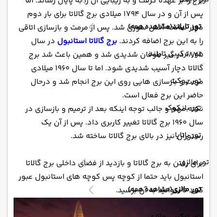
برج را بر عهده گرفت و به زیبایی آن را به پایان رساند. اما
پس از آن و در سال 1794 میلادی برج گالاتا برای بار دوم
تور تایلند
(مشاهده همه)
دچار سانحه آتش سوزی شد. پس از مرمت و بازسازی اتاقی
را به این برج اضافه کردند.
برج گالاتا استانبول
در سال
تور ترکیبی تایلند
1875 در گیر طوفان شدیدی شد و همین باعث شد برج
گالاتا دچار آسیب شدیدی شود. اما تا سال 1960 میلادی
تور پوکت
مرمت و بازسازی هایی روی این برج انجام شد و درحال
حاضر این برج فعال است.
تور بانکوک
نکته مهم و جالب توجه اینکه بعد از ترمیم و بازسازی در
سال 1960 برج گالاتا تغییر کاربری داد. پس از آن یک
تور پاتایا
رستوران نیز در بالای برج گالاتا ساخته شد.
تور مالزی
برای رفتن به برج گالاتا و بازدید از فضای داخلی برج گالاتا
استانبول باید حتما از کوچه پس کوچه های استانبول عبور
تور مالزی
(مشاهده همه)
کنید تا بتوانید به آن برسید.
تور ترکیبی مالزی