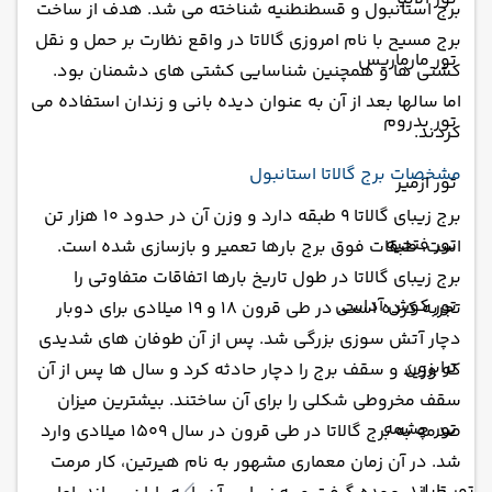
برج استانبول و قسطنطنیه شناخته می شد. هدف از ساخت
برج مسیح با نام امروزی گالاتا در واقع نظارت بر حمل و نقل
تور مارماریس
کشتی ها و همچنین شناسایی کشتی های دشمنان بود.
اما سالها بعد از آن به عنوان دیده بانی و زندان استفاده می
تور بدروم
کردند.
مشخصات برج گالاتا استانبول
تور ازمیر
برج زیبای گالاتا 9 طبقه دارد و وزن آن در حدود 10 هزار تن
تور فتحیه
است. طبقات فوق برج بارها تعمیر و بازسازی شده است.
برج زیبای گالاتا در طول تاریخ بارها اتفاقات متفاوتی را
تور کوش آداسی
تجربه کرده است. در طی قرون 18 و 19 میلادی برای دوبار
دچار آتش سوزی بزرگی شد. پس از آن طوفان های شدیدی
ترابزون
که وزید و سقف برج را دچار حادثه کرد و سال ها پس از آن
سقف مخروطی شکلی را برای آن ساختند. بیشترین میزان
تور چشمه
صدمه به برج گالاتا در طی قرون در سال 1509 میلادی وارد
شد. در آن زمان معماری مشهور به نام هیرتین، کار مرمت
تور تایلند