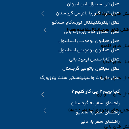
هتل آنی سنترال این ایروان
هتل گرند گلوریا باتومی گرجستان
ل های سریلانکا
هتل اینترکنتیننتال تورسکایا مسکو
هتل های سریلانکا
(مشاهده همه)
هتل استون کوتا ریزورت بالی
هتل هیلتون بومونتی استانبول
تل های کلمبو
هتل هیلتون بومونتی استانبول
هتل کاپا سنس اوبود بالی
تل های کندی
هتل هیلتون باتومی گرجستان
هتل ماریوت واسیلیفسکی سنت پترزبورگ
ل های بنتوتا
کجا بریم ؟ چی کار کنیم ؟
تل های اندونزی
راهنمای سفر به گرجستان
هتل های اندونزی
(مشاهده همه)
راهنمای سفر به مالدیو
راهنمای سفر به بالی
ل های بالی