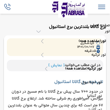
صفحه اصلی
برج گالاتا بلندترین برج استانبول
تور
تور
(مشاهده همه)
گردشگری
1401/10/07
5
دقیقه
تور ترکیه
در این مطلب می‌خوانید
[ نمایش ]
تور ترکیه
(مشاهده همه)
تاریخچه برج گالاتا استانبول
تور استانبول
در حدود 700 سال پیش برج گالاتا با نام مسیح در دوران
تور آنتالیا
بیزانس، امپراطوری رم شرقی ساخته شد. ارتفاع برج گالاتا
67 متر است که برای چندین سال متوالی به عنوان بلندترین
تور آلانیا