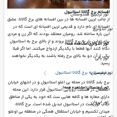
(مشاهده همه)
افسانه برج گالاتا استانبول
تور ترکیبی هندوستان
از جالب ترین افسانه ها در بین افسانه های برج گالاتا، عشق
افسانه ای نام دارد و قدیمی ترین افسانه ای است که در
تور اندونزی
این باره ساخته شد. رومیان معتقد بودند که اگر زن و مردی
برای اولین بار به برج گالاتا بروند و از بالای برج به استانبول
تور اندونزی
(مشاهده همه)
نگاه کنند آنها قطعا با یکدیگر ازدواج میکنند. اما اگر قبلا
یکی از آن دو به بالای برج رفته باشند به یکدیگر نخواهند
تور بالی
رسید.
دسترسی به برج گالاتا استانبول
تور ارمنستان
برج بلند گالاتا در محله بی اغلو استانبول و در انتهای خیابان
تور ارمنستان
(مشاهده همه)
استقلال در قسمت اروپایی استانبول قرار دارد، این محله
دارای مغازه ها و کافه هایی ست که خود به یکی از مناطق
تور ایروان
جذب توریست در استانبول تبدیل شده است. برج گالاتا،
میدان تکسیم و خیابان استقلال همگی در منطقه بی اوغلو
تور تونس