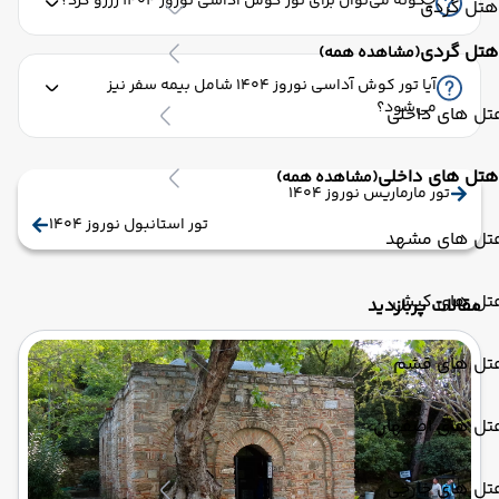
چگونه می‌توان برای تور کوش آداسی نوروز 1404 رزرو کرد؟
هتل گردی
هتل گردی
(مشاهده همه)
آیا تور کوش آداسی نوروز 1404 شامل بیمه سفر نیز
می‌شود؟
تل های داخلی
هتل های داخلی
(مشاهده همه)
تور مارماریس نوروز 1404
تور استانبول نوروز ۱۴۰4
تل های مشهد
تل های کیش
مقالات پربازدید
تل های قشم
تل های اصفهان
تل های خارجی