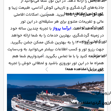
لذت‌بخش را ارائه دهد. در این تور، شما می‌توانید از
جاذبه‌های گردشگری و تاریخی کوش آداسی، طبیعت زیبا و
تور تونس
(مشاهده همه)
سواحل معروف آن لذت ببرید. همچنین، امکانات اقامتی
عالی و تفریحات متنوع برای هر سلیقه‌ای در این تور
تور ترکیبی تونس
گنجانده شده است.
ابرآسا پرواز
با تجربه چندین ساله خود
در زمینه گردشگری، بهترین خدمات را به شما ارائه خواهد
تور کشتی کروز
داد تا نوروز 1404 را به بهترین شکل ممکن جشن بگیرید.
جهت رزرو تور و کسب اطلاعات بیشتر می‌توانید به وب‌سایت
تور برزیل
ما مراجعه کنید یا با ما تماس بگیرید. امیدواریم شما هم
همراه ما در این تور نوروزی باشید و لحظاتی خوش را تجربه
تور برزیل
(مشاهده همه)
کنید.
تور ترکیبی برزیل
ارزون گردی
ارزون گردی
(مشاهده همه)