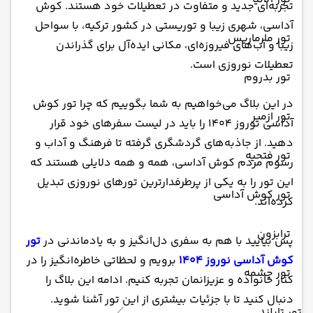
تجربه‌ای جدید و متفاوت در تعطیلات خود هستند. کوش
آداسی، شهری زیبا و توریستی در کشور ترکیه، با سواحل
تور مارماریس
زیبا و آب‌های فیروزه‌ای، مکانی ایده‌آل برای گذراندن
تعطیلات نوروزی است.
تور بدروم
در این بلاگ می‌خواهیم به شما بگوییم که چرا تور کوش
تور ازمیر
آداسی نوروز 1404 را باید در لیست سفرهای خود قرار
دهید. از جاذبه‌های گردشگری گرفته تا فرهنگ و آداب و
تور فتحیه
رسوم مردم کوش آداسی، همه و همه دلایلی هستند که
این تور را به یکی از پرطرفدارترین تورهای نوروزی تبدیل
تور کوش آداسی
کرده‌اند.
ترابزون
پس بیایید با هم به سفری دل‌انگیز و به یادماندنی در
تور
کوش آداسی نوروز 1404
برویم و لحظاتی خاطره‌انگیز را در
تور چشمه
کنار خانواده و عزیزانمان تجربه کنیم. ادامه این بلاگ را
دنبال کنید تا با جزئیات بیشتری از این تور آشنا شوید.
تور تایلند