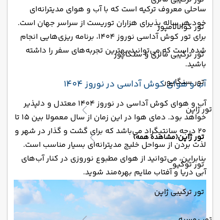
ساحلی معروف ترکیه است که با آب و هوای مدیترانه‌ای
خود هر ساله پذیرای هزاران توریست از سراسر جهان است.
تور کوالالامپور
برای تور کوش آداسی نوروز 1404، برنامه ریزی‌هایی انجام
شده است که می‌توانید بهترین تجربه‌های سفر را داشته
تور ترکیبی مالزی و سنگاپور
باشید.
تور سنگاپور
آب و هوای کوش آداسی در نوروز 1404
آب و هوای کوش آداسی در نوروز 1404 معتدل و دلپذیر
تور ژاپن
خواهد بود. دمای هوا در این زمان از سال معمولا بین 15 تا
20 درجه سانتیگراد می‌باشد که برای گشت و گذار در شهر و
تور ژاپن
(مشاهده همه)
لذت بردن از سواحل خلیج مدیترانه‌ای بسیار مناسب است.
بنابراین، می‌توانید از هوای مطبوع نوروزی در کنار آب‌های
تور توکیو
آبی دریا و آفتاب ملایم بهره‌مند شوید.
تور ترکیبی ژاپن
تور روسیه