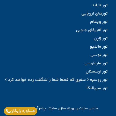
تور تایلند
تورهای اروپایی
تور ویتنام
تور آفریقای جنوبی
تور ژاپن
تور مالدیو
تور تونس
تور مارماریس
تور ارمنستان
تور روسیه { سفری که قطعا شما را شگفت زده خواهد کرد }
تور سریلانکا
طراحی سایت
و
بهینه سازی سایت
:
پیام آوران پارسیان
مشاوره رایگان