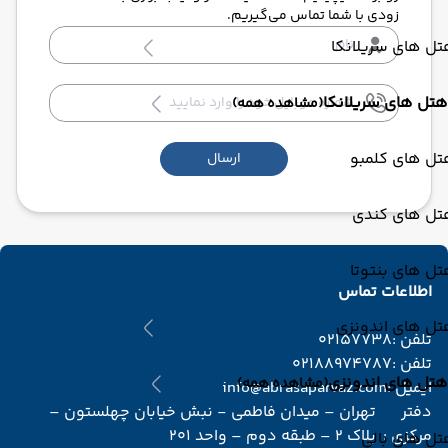
زودی با شما تماس می‌گیریم.
ل های سریلانکا
هتل های سریلانکا
(مشاهده همه)
تل های کلمبو
ارسال
تل های کندی
ل های بنتوتا
اطلاعات تماس
تل های اندونزی
تلفن :
02157738
تلفن :
02188974787
هتل های اندونزی
(مشاهده همه)
ایمیل :
info@abrasaparvaz.com
دفتر
تهران – میدان فاطمی - نبش خیابان چهلستون –
مرکزی :
پلاک 2 – طبقه دوم – واحد 201
ل های بالی