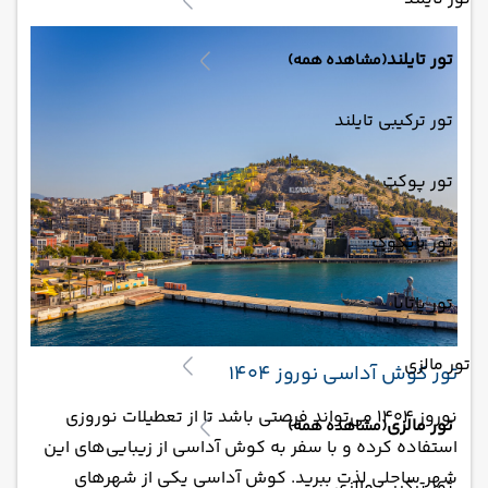
تور تایلند
(مشاهده همه)
تور ترکیبی تایلند
تور پوکت
تور بانکوک
تور پاتایا
تور مالزی
تور کوش آداسی نوروز 1404
نوروز 1404 می‌تواند فرصتی باشد تا از تعطیلات نوروزی
تور مالزی
(مشاهده همه)
استفاده کرده و با سفر به کوش آداسی از زیبایی‌های این
شهر ساحلی لذت ببرید. کوش آداسی یکی از شهرهای
تور ترکیبی مالزی