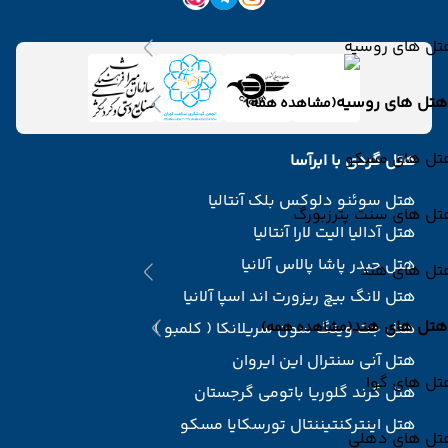
تل های روسیه
هتل های روسیه
(مشاهده همه)
تل های مسکو
هتل گردی با ابرآسا
هتل سوئنو دلوکس بلک آنتالیا
تل های سنت پترزبورگ
هتل آدالیا الیت لارا آنتالیا
هتل حیدر پاشا پالاس آلانیا
تل های هند
هتل لانگ بیچ ریزورت اند اسپا آلانیا
هتل های هند
(مشاهده همه)
هتل جت وینگ سون سریلانکا ( کلمبو )
هتل آنی سنترال این ایروان
تل های گوا
هتل گرند گلوریا باتومی گرجستان
هتل اینترکنتیننتال تورسکایا مسکو
تل های دهلی