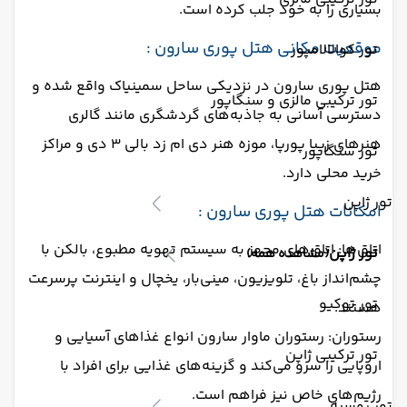
بسیاری را به خود جلب کرده است.
موقعیت مکانی هتل پوری سارون :
تور کوالالامپور
هتل پوری سارون در نزدیکی ساحل سمینیاک واقع شده و
تور ترکیبی مالزی و سنگاپور
دسترسی آسانی به جاذبه‌های گردشگری مانند گالری
هنرهای زیبا پورپا، موزه هنر دی ام زد بالی ۳ دی و مراکز
تور سنگاپور
خرید محلی دارد.
تور ژاپن
امکانات هتل پوری سارون :
اتاق‌ها: اتاق‌های مجهز به سیستم تهویه مطبوع، بالکن با
تور ژاپن
(مشاهده همه)
چشم‌انداز باغ، تلویزیون، مینی‌بار، یخچال و اینترنت پرسرعت
تور توکیو
هستند.
رستوران: رستوران ماوار سارون انواع غذاهای آسیایی و
تور ترکیبی ژاپن
اروپایی را سرو می‌کند و گزینه‌های غذایی برای افراد با
رژیم‌های خاص نیز فراهم است.
تور روسیه