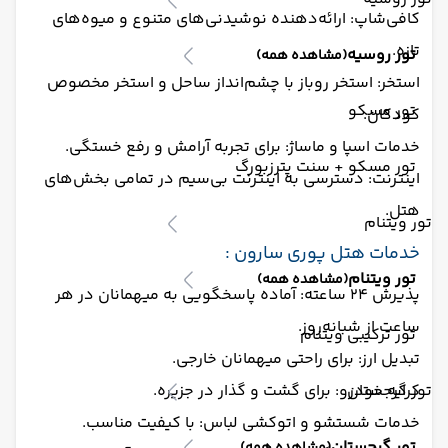
کافی‌شاپ: ارائه‌دهنده نوشیدنی‌های متنوع و میوه‌های
تازه.
تور روسیه
(مشاهده همه)
استخر: استخر روباز با چشم‌انداز ساحل و استخر مخصوص
تور مسکو
کودکان.
خدمات اسپا و ماساژ: برای تجربه آرامش و رفع خستگی.
تور مسکو + سنت پترزبورگ
اینترنت: دسترسی به اینترنت بی‌سیم در تمامی بخش‌های
هتل.
تور ویتنام
خدمات هتل پوری سارون :
تور ویتنام
(مشاهده همه)
پذیرش ۲۴ ساعته: آماده پاسخگویی به میهمانان در هر
ساعت از شبانه‌روز.
تور ترکیبی ویتنام
تبدیل ارز: برای راحتی میهمانان خارجی.
تور گرجستان
کرایه خودرو: برای گشت و گذار در جزیره.
خدمات شستشو و اتوکشی لباس: با کیفیت مناسب.
تور گرجستان