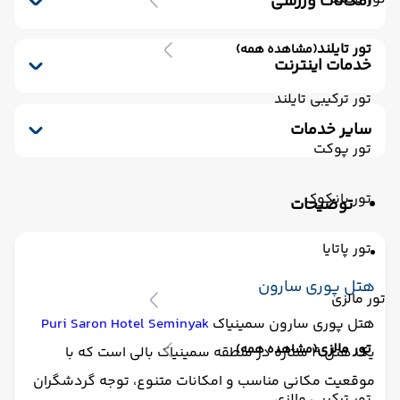
امکانات ورزشی
رستوران فضای باز
مینی بار رایگان
پارکینگ
استخر سرباز
ورزش های آبی (غیر موتوری)
کافی شاپ
خشکشویی
صندوق امانات
تور تایلند
(مشاهده همه)
ورزش های آبی (موتوری)
اجاره دوچرخه
کافی شاپ فضای باز
سشوار
ماساژ
خدمات اینترنت
پذیرش 24 ساعته
یخچال
اتاق چمدان
اینترنت بیسیم رایگان در لابی
تور ترکیبی تایلند
اینترنت بیسیم رایگان در اتاقها
سایر خدمات
تور پوکت
ترانسفر رفت (استقبال)
سالن چند منظوره
ترانسفر برگشت (بدرقه)
تور بانکوک
توضیحات
تور پاتایا
هتل پوری سارون
تور مالزی
هتل پوری سارون سمینیاک
Puri Saron Hotel Seminyak
تور مالزی
(مشاهده همه)
یک هتل ۴ ستاره در منطقه سمینیاک بالی است که با
موقعیت مکانی مناسب و امکانات متنوع، توجه گردشگران
تور ترکیبی مالزی