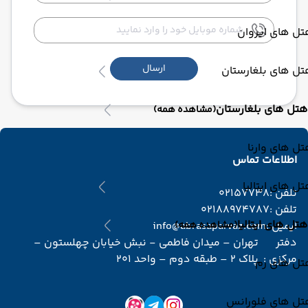
ل های ایروان
ارسال
ل های بلغارستان
هتل های بلغارستان
(مشاهده همه)
ل های وارنا
اطلاعات تماس
ل های ایتالیا
تلفن :
02157738
تلفن :
02188974787
هتل های ایتالیا
ایمیل :
(مشاهده همه)
info@abrasaparvaz.com
دفتر
تهران – میدان فاطمی - نبش خیابان چهلستون –
مرکزی :
پلاک 2 – طبقه دوم – واحد 201
تل های رم
تل های فلورانس