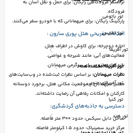
(مشاهده همه)
ترانسفر فرودگاهی رایگان: برای حمل و نقل آسان به
فرودگاه.
تور باتومی
پارکینگ رایگان: برای میهمانانی که با خودرو سفر می‌کنند.
تور تفلیس
امکانات تفریحی هتل پوری سارون :
اجاره دوچرخه: برای کاوش در اطراف هتل.
تور آفریقا
فعالیت‌های آبی: مانند شیرجه و غواصی.
بازی‌های متنوع: برای سرگرمی میهمانان.
تور آفریقا
(مشاهده همه)
نظرات میهمانان:
بر اساس نظرات ثبت‌شده در وب‌سایت‌های
تور آفریقای جنوبی
معتبر، میهمانان از موقعیت مکانی هتل، برخورد دوستانه
کارکنان و امکانات رفاهی آن رضایت داشته‌اند.
تور کنیا
دسترسی به جاذبه‌های گردشگری:
تور هند
ساحل دابل سیکس: حدود ۳۰۰ متر فاصله.
مرکز خرید سمینیاک: حدود ۱.۵ کیلومتر فاصله.
تور هند